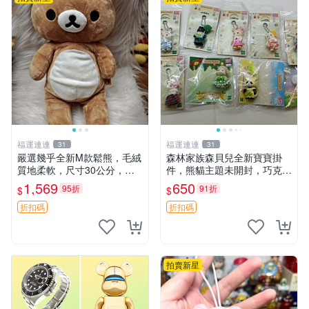
福運連連
福運連連
31
31
嚴選幾乎全新M款鬆熊，毛絨
森林家族森貝兒全新寶寶掛
質地柔軟，尺寸30公分，做
件，熊貓主題未開封，巧克力
工精緻可愛，適合收藏或贈送
兔牛奶兔郁金香兔貓吉娃娃嚴
1,569
650
95折
91折
$
$
親友。中古使用痕跡，手感依
選，適合收藏 熊貓 森林 寶寶
然優良。 鬆熊 嬰熊 毛玩偶
折扣碼
折扣碼
拍賣新星