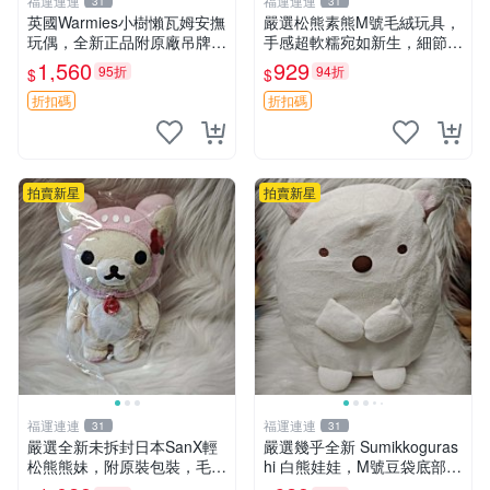
福運連連
福運連連
31
31
英國Warmies小樹懶瓦姆安撫
嚴選松熊素熊M號毛絨玩具，
玩偶，全新正品附原廠吊牌與
手感超軟糯宛如新生，細節精
防塵袋，內藏薰衣草可加熱，
緻完美無瑕，推薦送禮或珍
1,560
929
95折
94折
$
$
適合各個年齡層，冷暖兩用享
藏，中古狀態保養得宜。 松
受抱抱樂趣，不容錯過嚴選好
熊 素熊 毛絨doll
折扣碼
折扣碼
物 溫暖 冷感
拍賣新星
拍賣新星
福運連連
福運連連
31
31
嚴選全新未拆封日本SanX輕
嚴選幾乎全新 Sumikkoguras
松熊熊妹，附原裝包裝，毛絨
hi 白熊娃娃，M號豆袋底部，
質地極佳，細膩可愛，推薦收
穩固不易倒，毛絨布標附贈，