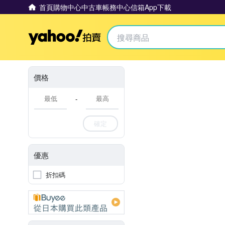
首頁
購物中心
中古車
帳務中心
信箱
App下載
Yahoo拍賣
價格
-
確定
優惠
折扣碼