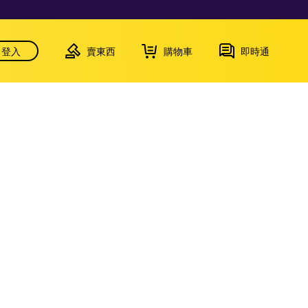
登入
賣東西
購物車
即時通