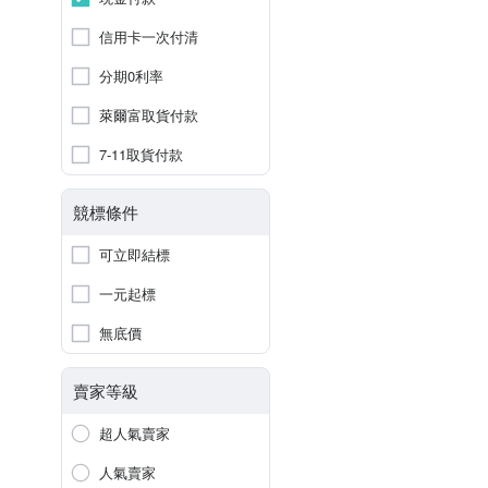
信用卡一次付清
分期0利率
萊爾富取貨付款
7-11取貨付款
競標條件
可立即結標
一元起標
無底價
賣家等級
超人氣賣家
人氣賣家