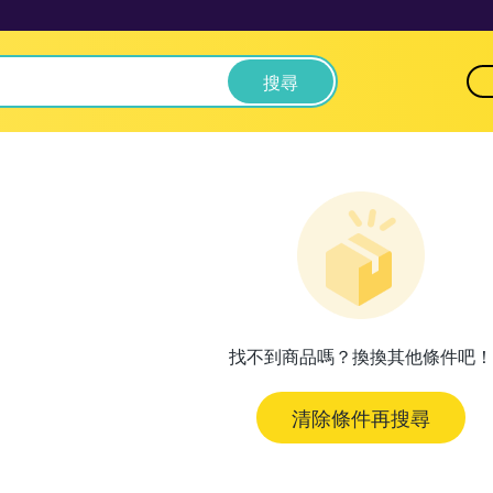
搜尋
找不到商品嗎？換換其他條件吧！
清除條件再搜尋