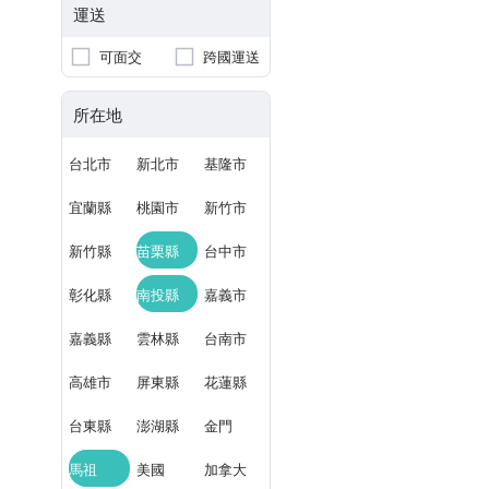
運送
可面交
跨國運送
所在地
台北市
新北市
基隆市
宜蘭縣
桃園市
新竹市
新竹縣
苗栗縣
台中市
彰化縣
南投縣
嘉義市
嘉義縣
雲林縣
台南市
高雄市
屏東縣
花蓮縣
台東縣
澎湖縣
金門
馬祖
美國
加拿大