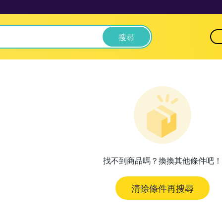
搜尋
找不到商品嗎？換換其他條件吧！
清除條件再搜尋