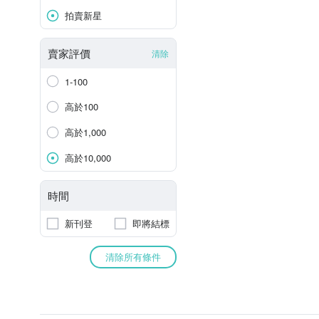
拍賣新星
賣家評價
清除
1-100
高於100
高於1,000
高於10,000
時間
新刊登
即將結標
清除所有條件