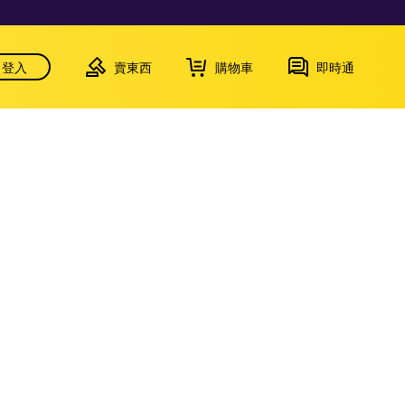
登入
賣東西
購物車
即時通