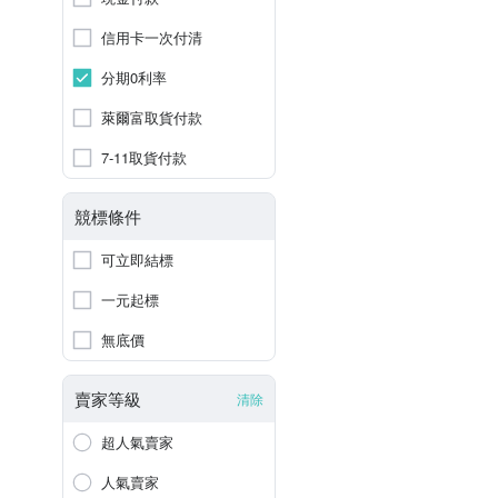
信用卡一次付清
分期0利率
萊爾富取貨付款
7-11取貨付款
競標條件
可立即結標
一元起標
無底價
賣家等級
清除
超人氣賣家
人氣賣家