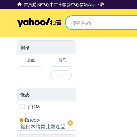
首頁
購物中心
中古車
帳務中心
信箱
App下載
Yahoo拍賣
價格
-
確定
優惠
折扣碼