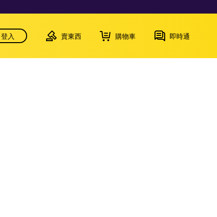
登入
賣東西
購物車
即時通