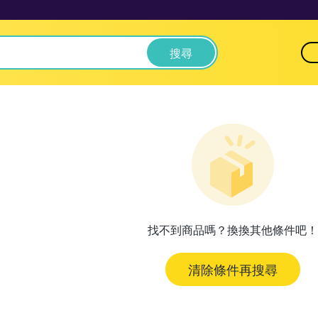
搜尋
找不到商品嗎？換換其他條件吧！
清除條件再搜尋