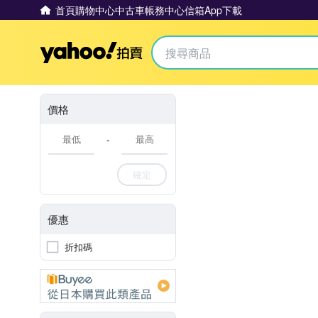
首頁
購物中心
中古車
帳務中心
信箱
App下載
Yahoo拍賣
價格
-
確定
優惠
折扣碼