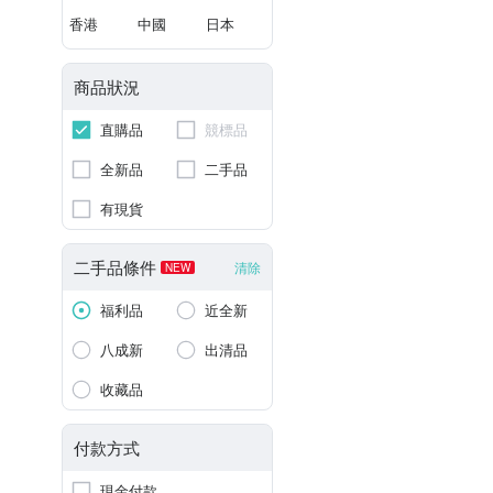
香港
中國
日本
商品狀況
直購品
競標品
全新品
二手品
有現貨
二手品條件
清除
NEW
福利品
近全新
八成新
出清品
收藏品
付款方式
現金付款