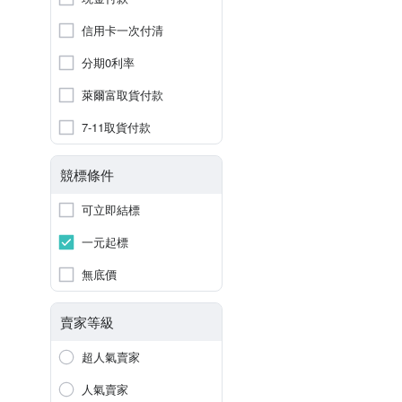
信用卡一次付清
分期0利率
萊爾富取貨付款
7-11取貨付款
競標條件
可立即結標
一元起標
無底價
賣家等級
超人氣賣家
人氣賣家