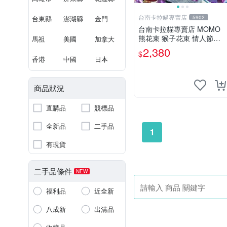
台南卡拉貓專賣店
台東縣
澎湖縣
金門
5902
台南卡拉貓專賣店 MOMO
熊花束 猴子花束 情人節禮
馬祖
美國
加拿大
物 二選一 可繡字 可今天寄
2,380
$
明天到
香港
中國
日本
商品狀況
直購品
競標品
全新品
二手品
1
有現貨
二手品條件
NEW
福利品
近全新
八成新
出清品