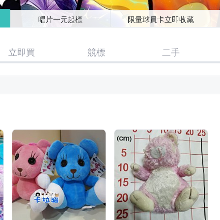
唱片一元起標
限量球員卡立即收藏
立即買
競標
二手