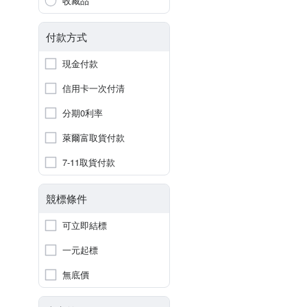
收藏品
付款方式
現金付款
信用卡一次付清
分期0利率
萊爾富取貨付款
7-11取貨付款
競標條件
可立即結標
一元起標
無底價