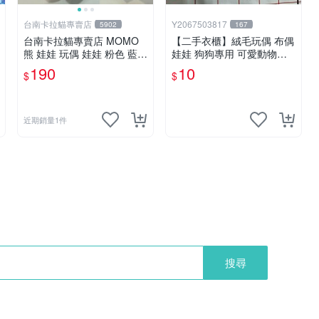
台南卡拉貓專賣店
Y2067503817
5902
167
台南卡拉貓專賣店 MOMO
【二手衣櫃】絨毛玩偶 布偶
熊 娃娃 玩偶 娃娃 粉色 藍色
娃娃 狗狗專用 可愛動物系
2色分售
列 耐咬耐磨玩具 玩偶 粉紅
190
10
$
$
熊寵物玩具 1120929
近期銷量1件
搜尋