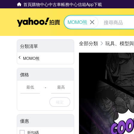
首頁
購物中心
中古車
帳務中心
信箱
App下載
Yahoo拍賣
MOMO熊
玩具、模型與
分類清單
MOMO熊
價格
-
確定
優惠
折扣碼