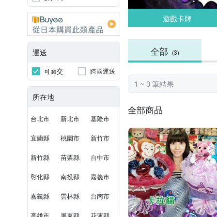
遊戲卡牌
全部
運送
(3)
可面交
跨國運送
1 ~ 3 筆結果
所在地
全部商品
台北市
新北市
基隆市
宜蘭縣
桃園市
新竹市
新竹縣
苗栗縣
台中市
彰化縣
南投縣
嘉義市
嘉義縣
雲林縣
台南市
高雄市
屏東縣
花蓮縣