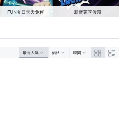
FUN夏日天天免運
新賣家享優惠
最高人氣
價格
時間