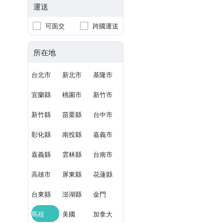
運送
可面交
跨國運送
所在地
台北市
新北市
基隆市
宜蘭縣
桃園市
新竹市
新竹縣
苗栗縣
台中市
彰化縣
南投縣
嘉義市
嘉義縣
雲林縣
台南市
高雄市
屏東縣
花蓮縣
台東縣
澎湖縣
金門
馬祖
美國
加拿大