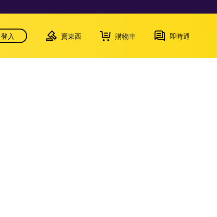
登入
賣東西
購物車
即時通