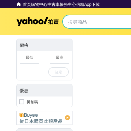
首頁
購物中心
中古車
帳務中心
信箱
App下載
Yahoo拍賣
價格
-
確定
優惠
折扣碼