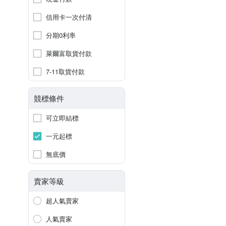
信用卡一次付清
分期0利率
萊爾富取貨付款
7-11取貨付款
競標條件
可立即結標
一元起標
無底價
賣家等級
超人氣賣家
人氣賣家