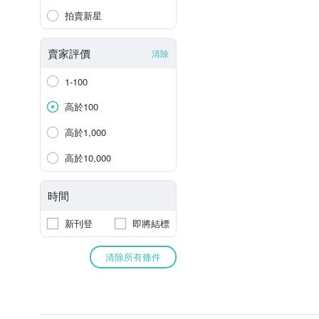
拍賣新星
賣家評價
清除
1-100
高於100
高於1,000
高於10,000
時間
新刊登
即將結標
清除所有條件