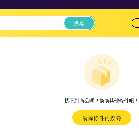
搜尋
找不到商品嗎？換換其他條件吧！
清除條件再搜尋