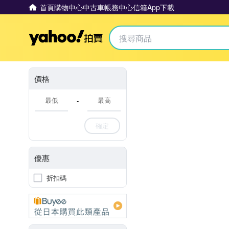
首頁
購物中心
中古車
帳務中心
信箱
App下載
Yahoo拍賣
價格
-
確定
優惠
折扣碼