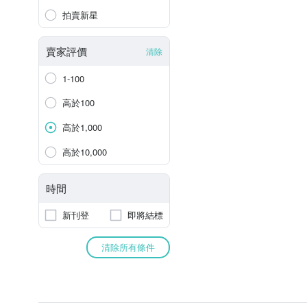
拍賣新星
賣家評價
清除
1-100
高於100
高於1,000
高於10,000
時間
新刊登
即將結標
清除所有條件