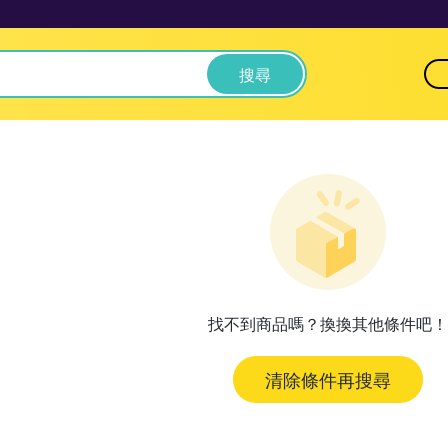
搜尋
找不到商品嗎？換換其他條件吧！
清除條件再搜尋