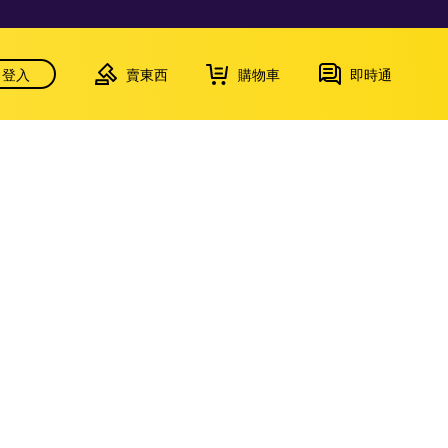
登入
賣東西
購物車
即時通