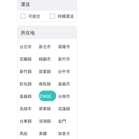
運送
可面交
跨國運送
所在地
台北市
新北市
基隆市
宜蘭縣
桃園市
新竹市
新竹縣
苗栗縣
台中市
彰化縣
南投縣
嘉義市
嘉義縣
雲林縣
台南市
高雄市
屏東縣
花蓮縣
台東縣
澎湖縣
金門
馬祖
美國
加拿大