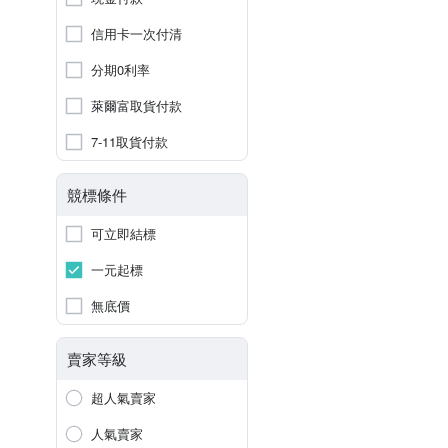
信用卡一次付清
分期0利率
萊爾富取貨付款
7-11取貨付款
競標條件
可立即結標
一元起標
無底價
賣家等級
超人氣賣家
人氣賣家