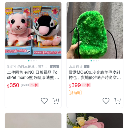
彩虹牛的日本玩具，可7取
水星百貨
825
1
付
二件同售 有NG 日版景品 Po
嚴選MO&Co.冷光綠羊毛皮斜
stPet momo熊 粉紅泰迪熊 妹
挎包，質地優雅適合時尚穿搭
妹 comomo 企鵝 娃娃 布偶
冷光綠 皮包 斜挎包
350
399
$600
59折
85折
$
$
手指頭 娃娃
折扣碼