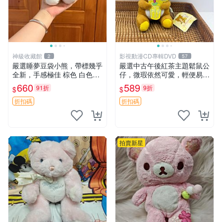
神級收藏館
影視動漫CD專輯DVD
2
57
嚴選睡夢豆袋小熊，帶標幾乎
嚴選中古午後紅茶主題鬆鼠公
全新，手感極佳 棕色 白色腳
仔，微瑕依然可愛，輕便易運
掌 60包 睡枕 豆袋抱枕
送 二手收藏推薦 工廠直營 快
660
589
91折
9折
$
$
遞到府 中古 玩偶 公仔
折扣碼
折扣碼
拍賣新星