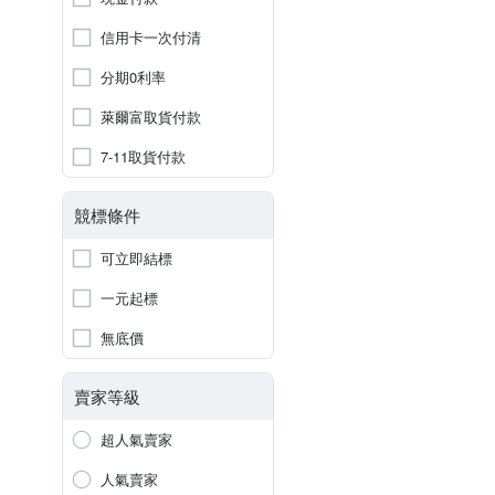
信用卡一次付清
分期0利率
萊爾富取貨付款
7-11取貨付款
競標條件
可立即結標
一元起標
無底價
賣家等級
超人氣賣家
人氣賣家