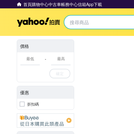
首頁
購物中心
中古車
帳務中心
信箱
App下載
Yahoo拍賣
價格
-
確定
優惠
折扣碼