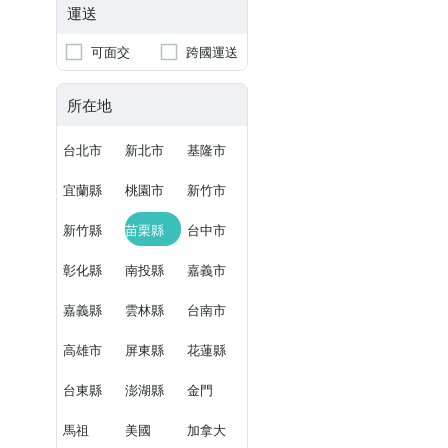
運送
可面交
跨國運送
所在地
台北市
新北市
基隆市
宜蘭縣
桃園市
新竹市
新竹縣
苗栗縣
台中市
彰化縣
南投縣
嘉義市
嘉義縣
雲林縣
台南市
高雄市
屏東縣
花蓮縣
台東縣
澎湖縣
金門
馬祖
美國
加拿大