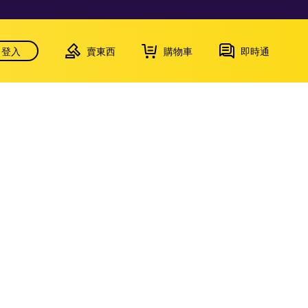
登入
賣東西
購物車
即時通