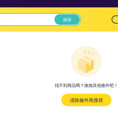
搜尋
找不到商品嗎？換換其他條件吧！
清除條件再搜尋