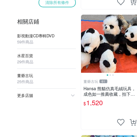
清除所有條件
相關店鋪
影視動漫CD專輯DVD
59件商品
水星百貨
29件商品
董爺古玩
25件商品
董爺古玩
61
Hansa 熊貓仿真毛絨玩具，
成色如一推薦收藏，拍下無
更多店舖
疑心 熊貓 毛絨玩具 收藏
1,520
$