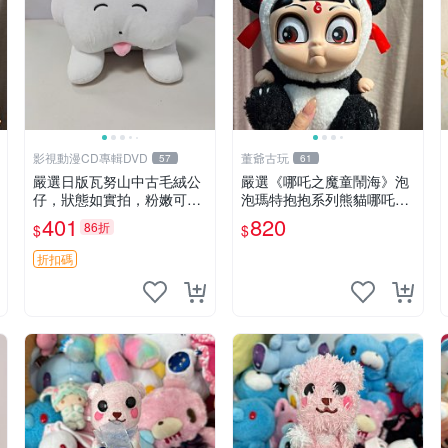
影視動漫CD專輯DVD
董爺古玩
57
61
嚴選日版瓦努山中古毛絨公
嚴選《哪吒之魔童鬧海》泡
仔，狀態如實拍，粉嫩可愛
泡瑪特抱抱系列熊貓哪吒搪
粉絲必備。中古珍藏保管精
膠臉毛絨， STATE：如圖顯
401
820
86折
$
$
細，紙箱氣泡膜包裝妥帖送
示 哪吒 毛絨公仔 泡泡瑪特
達。 中古玩偶 玩具 毛絨公
折扣碼
仔