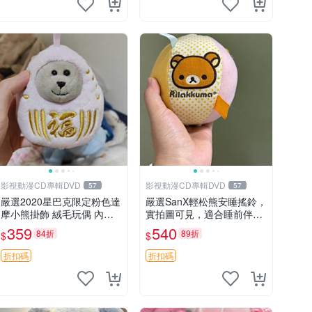
影視動漫CD專輯DVD
影視動漫CD專輯DVD
57
57
嚴選2020星巴克限定粉色達
嚴選SanX輕松熊安睡搖鈴，
摩小熊掛飾 絨毛玩偶 內裡
實拍圖可見，適合睡前伴
小熊 可愛 御用伴侶 默認微
侶， Picks安撫好物 0325
359
540
84折
89折
$
$
暇 售後自理 小熊掛飾 星巴
懸吊 電腦
克 限量版
折扣碼
折扣碼