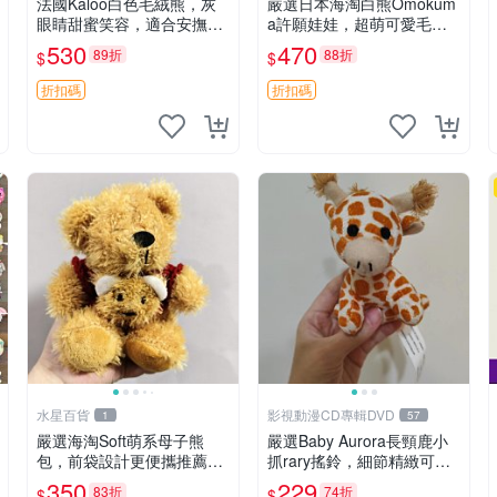
法國Kaloo白色毛絨熊，灰
嚴選日本海淘白熊Omokum
眼睛甜蜜笑容，適合安撫逗
a許願娃娃，超萌可愛毛絨
趣可愛，柔軟面料手感佳。
公仔推薦收藏 白熊 Omoku
530
470
89折
88折
$
$
14 白色安撫熊 毛絨玩具 寶
ma 毛絨玩具 偽裝娃娃 玩具
寶逗樂具
擺飾
折扣碼
折扣碼
水星百貨
影視動漫CD專輯DVD
1
57
嚴選海淘Soft萌系母子熊
嚴選Baby Aurora長頸鹿小
包，前袋設計更便攜推薦收
抓rary搖鈴，細節精緻可聆
藏 母子熊 軟綿綿 包包
聽清脆鈴音 軟萌可愛 定制
350
229
83折
74折
$
$