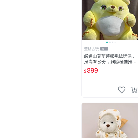
董爺古玩
61
嚴選山莫萌芽熊毛絨玩偶，
身高35公分，觸感極佳推薦
收藏 萌芽熊 毛絨玩偶 串珠
399
$
玩偶