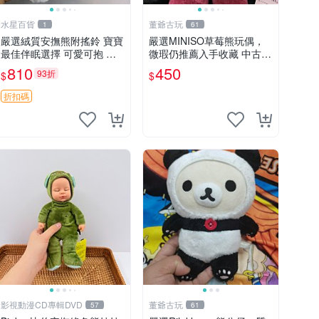
水星百貨
董爺古玩
1
61
嚴選絨質安撫熊附搖鈴 寶寶
嚴選MINISO草莓熊玩偶，
最佳伴眠選擇 可愛可抱 絨
微瑕仍推薦入手收藏 中古 M
毛玩具 安撫熊 嬰兒用
INISO 草莓熊 玩具 收藏
810
450
93折
$
$
折扣碼
影視動漫CD專輯DVD
董爺古玩
57
61