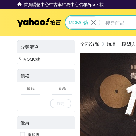
首頁
購物中心
中古車
帳務中心
信箱
App下載
Yahoo拍賣
MOMO熊
玩具、模型與
分類清單
MOMO熊
價格
-
確定
優惠
折扣碼