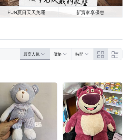
FUN夏日天天免運
新賣家享優惠
最高人氣
價格
時間