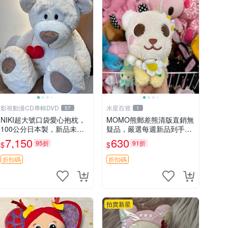
影視動漫CD專輯DVD
水星百貨
57
1
NIKI超大號口袋愛心抱枕，
MOMO熊郵差熊清版直銷無
100公分日本製，新品未拆
疑品，嚴選每週新品到手。
封 胖嘟嘟收藏推薦 愛心抱
紅薯啵啵鮮果間 郵差熊 清
7,150
630
95折
91折
$
$
枕 日本 抱枕
版 紅薯啵啵間
折扣碼
折扣碼
拍賣新星