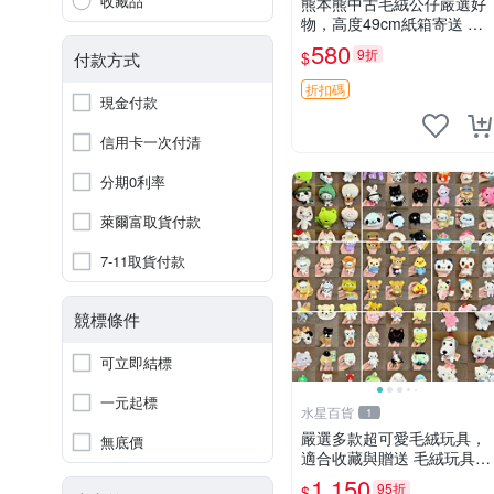
收藏品
熊本熊中古毛絨公仔嚴選好
物，高度49cm紙箱寄送 熊
本熊 中古 毛絨公仔
580
9折
$
付款方式
折扣碼
現金付款
信用卡一次付清
分期0利率
萊爾富取貨付款
7-11取貨付款
競標條件
可立即結標
一元起標
水星百貨
1
嚴選多款超可愛毛絨玩具，
無底價
適合收藏與贈送 毛絨玩具、
抱枕、公仔
1,150
95折
$