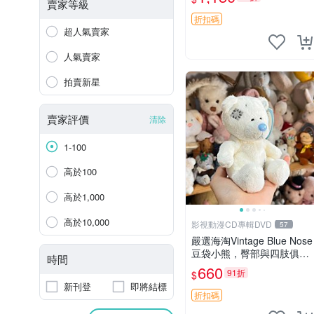
賣家等級
折扣碼
超人氣賣家
人氣賣家
拍賣新星
賣家評價
清除
1-100
高於100
高於1,000
高於10,000
影視動漫CD專輯DVD
57
嚴選海淘Vintage Blue Nose
豆袋小熊，臀部與四肢俱
時間
全，坐高11公分，附原盒與
660
91折
$
吊牌收藏。藍鼻子小熊，值
新刊登
即將結標
得擁有 玩具 憶熊
折扣碼