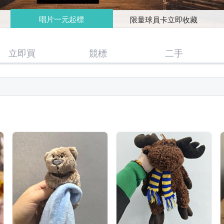
唱片一元起標
限量球員卡立即收藏
立即買
競標
二手