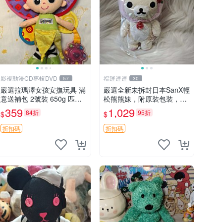
影視動漫CD專輯DVD
福運連連
57
30
嚴選拉瑪澤女孩安撫玩具 滿
嚴選全新未拆封日本SanX輕
意送補包 2號裝 650g 匹配
松熊熊妹，附原裝包裝，毛
嬰幼童舒壓好伴侶 女孩專用
絨質地極佳，細膩可愛，推
359
1,029
84折
95折
$
$
安心選擇 安撫玩偶 衝包 玩
薦收藏兼送禮，適合女性好
具
友或家人，限量釋出。鬆
折扣碼
折扣碼
熊、熊玩偶、收藏品