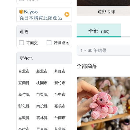
遊戲卡牌
全部
運送
(150)
可面交
跨國運送
1 ~ 60 筆結果
所在地
全部商品
台北市
新北市
基隆市
宜蘭縣
桃園市
新竹市
新竹縣
苗栗縣
台中市
彰化縣
南投縣
嘉義市
嘉義縣
雲林縣
台南市
高雄市
屏東縣
花蓮縣