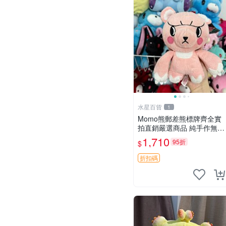
水星百貨
1
Momo熊郵差熊標牌齊全實
拍直銷嚴選商品 純手作無修
圖可收藏 郵差熊 Momo熊
1,710
95折
$
標牌 商品
折扣碼