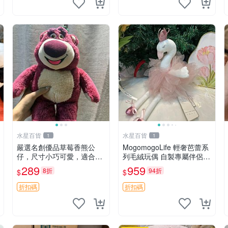
水星百貨
水星百貨
1
1
嚴選名創優品草莓香熊公
MogomogoLife 輕奢芭蕾系
仔，尺寸小巧可愛，適合收
列毛絨玩偶 自製專屬伴侶
藏賞玩 30cm 玩具 公仔 草
帶標牌全新成色 芭蕾系列
289
959
8折
94折
$
$
莓熊
毛絨玩偶 安撫玩具 新款上
架
折扣碼
折扣碼