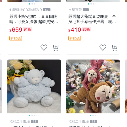
影視動漫CD專輯DVD
水星百貨
57
1
嚴選小熊安撫巾，豆豆圓眼
嚴選超大蓬鬆豆袋麋鹿，全
睛，可愛又溫馨 超軟質安撫
身毛茸手感極佳推薦！屁股
巾，豆豆設計，哄睡好幫手
與四肢填充均勻，適合收藏
659
410
91折
86折
$
$
約克豆豆眼安撫巾 數碼豆豆
與孩童共賞。 麋鹿 豆袋 毛
眼
茸玩具
折扣碼
折扣碼
福和二手市場
福和二手市場
32
32