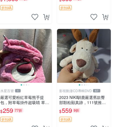
加熱，適合各個年齡層，冷
郵電熊 中古玩偶
暖兩用享受抱抱樂趣，不容
折扣碼
折扣碼
錯過嚴選好物 溫暖 冷感
水星百貨
影視動漫CD專輯DVD
1
57
嚴選可愛粉紅草莓熊手提
2023 NIKI馴鹿嚴選舊款臀
包，附草莓掛件超吸睛 草莓
部顆粒顯真跡，111號推薦
熊手提包 草莓掛件 可愛port
珍藏品 馴鹿 舊款 尾巴顆粒
259
559
77折
9折
$
$
unese
折扣碼
折扣碼