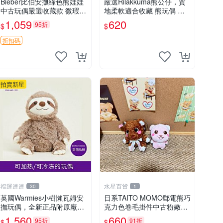
Bieber比伯安撫綠色熊娃娃
嚴選Rilakkuma熊公仔，質
中古玩偶嚴選收藏款 微瑕輕
地柔軟適合收藏 熊玩偶 柔
度使用 Bieber綠熊娃娃 中
軟 公仔 收藏
1,059
620
95折
$
$
古玩偶 微瑕
折扣碼
拍賣新星
福運連連
水星百貨
30
1
英國Warmies小樹懶瓦姆安
日系TAITO MOMO郵電熊巧
撫玩偶，全新正品附原廠吊
克力色卷毛掛件中古粉嫩玩
牌與防塵袋，內藏薰衣草可
偶微瑕推薦 postpet momo
1,560
660
95折
91折
$
$