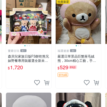
拍賣新星
董爺古玩
福運連連
61
30
森貝兒家族日版FS餅乾熊兄
嚴選日單景品巨蟹座毛絨
妹野餐專用裝嚴選全新未開
熊，30cm精心工藝，手感
封，包含兩組大童款紙盒
軟糯推薦收藏送人 巨蟹座
1,720
529
89折
$
$
裝，適合收藏與分享。 餅乾
毛絨玩具 精緻做工
熊兄妹、野餐、收藏
折扣碼