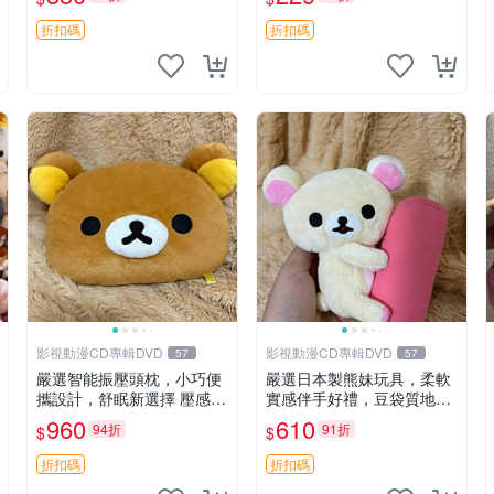
紀念 金屬搖鈴 新手媽咪推
薦 長頸鹿 抓rary 搖鈴
折扣碼
折扣碼
影視動漫CD專輯DVD
影視動漫CD專輯DVD
57
57
嚴選智能振壓頭枕，小巧便
嚴選日本製熊妹玩具，柔軟
攜設計，舒眠新選擇 壓感震
實感伴手好禮，豆袋質地手
動頭枕 確切尺寸 小巧便攜
感佳，抱枕小熊 recom 推薦
960
610
94折
91折
$
$
白色豆袋 玩具
折扣碼
折扣碼