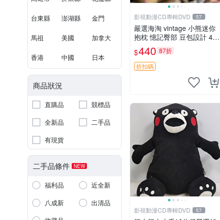
影視動漫CD專輯DVD
台東縣
澎湖縣
金門
57
嚴選海淘 vintage 小熊迷你
抱枕 憶記臀部 豆包設計 4c
馬祖
美國
加拿大
m 高 推薦收藏 迷你豆包小
440
87折
$
熊、高臀部、豆袋抱枕
香港
中國
日本
折扣碼
商品狀況
直購品
競標品
全新品
二手品
有現貨
二手品條件
NEW
福利品
近全新
八成新
出清品
影視動漫CD專輯DVD
57