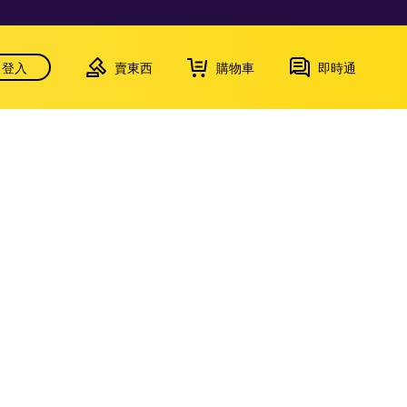
登入
賣東西
購物車
即時通