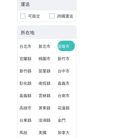
運送
可面交
跨國運送
所在地
台北市
新北市
基隆市
宜蘭縣
桃園市
新竹市
新竹縣
苗栗縣
台中市
彰化縣
南投縣
嘉義市
嘉義縣
雲林縣
台南市
高雄市
屏東縣
花蓮縣
台東縣
澎湖縣
金門
馬祖
美國
加拿大