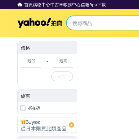
首頁
購物中心
中古車
帳務中心
信箱
App下載
Yahoo拍賣
價格
-
確定
優惠
折扣碼