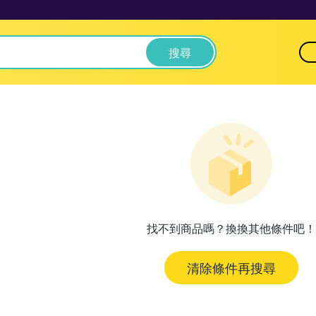
搜尋
找不到商品嗎？換換其他條件吧！
清除條件再搜尋