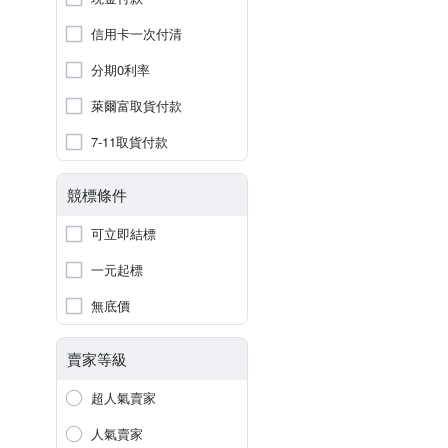
信用卡一次付清
分期0利率
萊爾富取貨付款
7-11取貨付款
競標條件
可立即結標
一元起標
無底價
賣家等級
超人氣賣家
人氣賣家