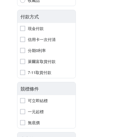
收藏品
付款方式
現金付款
信用卡一次付清
分期0利率
萊爾富取貨付款
7-11取貨付款
競標條件
可立即結標
一元起標
無底價