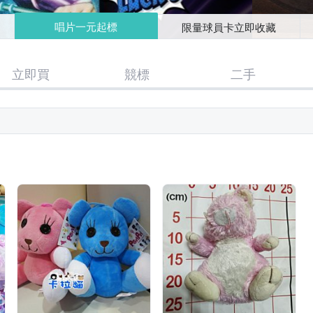
唱片一元起標
限量球員卡立即收藏
立即買
競標
二手