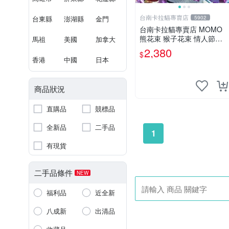
台南卡拉貓專賣店
台東縣
澎湖縣
金門
5902
台南卡拉貓專賣店 MOMO
熊花束 猴子花束 情人節禮
馬祖
美國
加拿大
物 二選一 可繡字 可今天寄
2,380
$
明天到
香港
中國
日本
商品狀況
直購品
競標品
全新品
二手品
1
有現貨
二手品條件
NEW
福利品
近全新
八成新
出清品