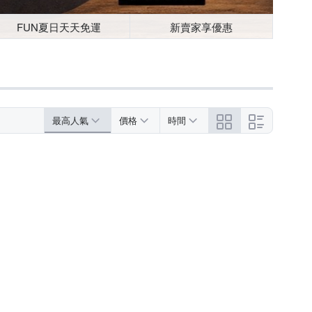
FUN夏日天天免運
新賣家享優惠
最高人氣
價格
時間