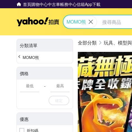
首頁
購物中心
中古車
帳務中心
信箱
App下載
Yahoo拍賣
MOMO熊
玩具、模型與
分類清單
MOMO熊
價格
-
確定
優惠
折扣碼