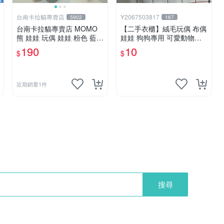
台南卡拉貓專賣店
Y2067503817
5902
167
台南卡拉貓專賣店 MOMO
【二手衣櫃】絨毛玩偶 布偶
熊 娃娃 玩偶 娃娃 粉色 藍色
娃娃 狗狗專用 可愛動物系
2色分售
列 耐咬耐磨玩具 玩偶 粉紅
190
10
$
$
熊寵物玩具 1120929
近期銷量1件
搜尋