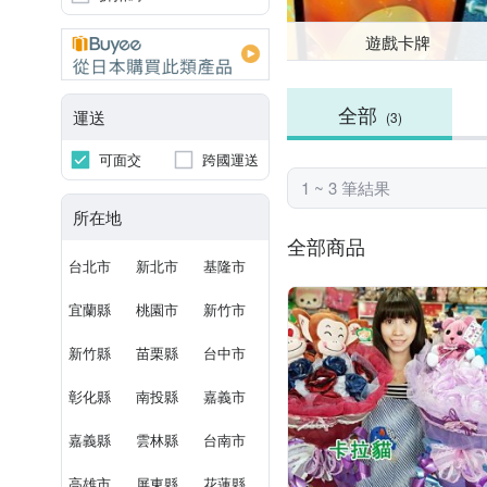
遊戲卡牌
全部
運送
(3)
可面交
跨國運送
1 ~ 3 筆結果
所在地
全部商品
台北市
新北市
基隆市
宜蘭縣
桃園市
新竹市
新竹縣
苗栗縣
台中市
彰化縣
南投縣
嘉義市
嘉義縣
雲林縣
台南市
高雄市
屏東縣
花蓮縣