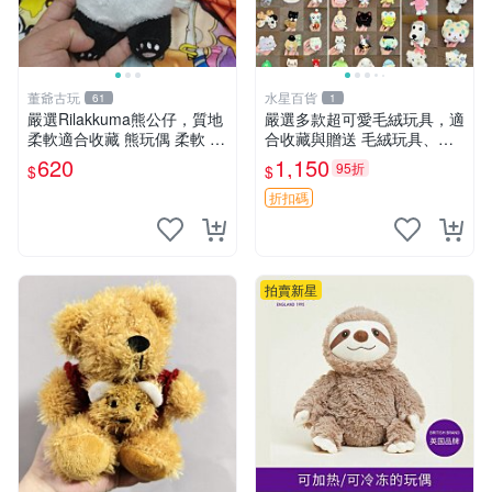
董爺古玩
水星百貨
61
1
嚴選Rilakkuma熊公仔，質地
嚴選多款超可愛毛絨玩具，適
柔軟適合收藏 熊玩偶 柔軟 公
合收藏與贈送 毛絨玩具、抱
仔 收藏
枕、公仔
620
1,150
95折
$
$
折扣碼
拍賣新星