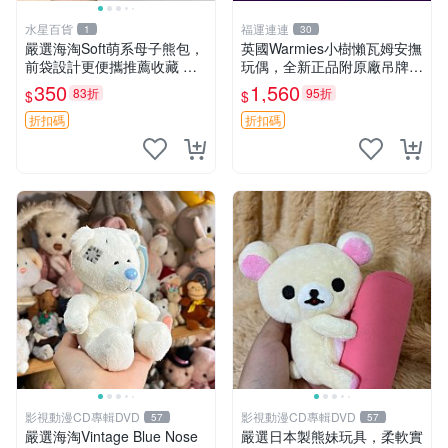
水星百貨
福運連連
1
30
嚴選海淘Soft萌系母子熊包，
英國Warmies小樹懶瓦姆安撫
前袋設計更便攜推薦收藏 母
玩偶，全新正品附原廠吊牌與
子熊 軟綿綿 包包
防塵袋，內藏薰衣草可加熱，
350
1,560
83折
95折
$
$
適合各個年齡層，冷暖兩用享
受抱抱樂趣，不容錯過嚴選好
折扣碼
折扣碼
物 溫暖 冷感
影視動漫CD專輯DVD
影視動漫CD專輯DVD
57
57
嚴選海淘Vintage Blue Nose
嚴選日本製熊妹玩具，柔軟實