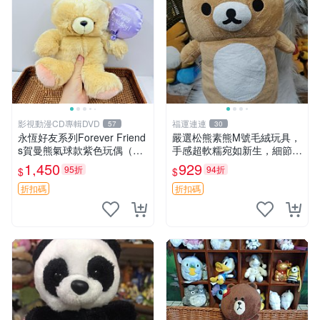
影視動漫CD專輯DVD
福運連連
57
30
永恆好友系列Forever Friend
嚴選松熊素熊M號毛絨玩具，
s賀曼熊氣球款紫色玩偶（鼻
手感超軟糯宛如新生，細節精
子稍有磨損） 中古玩具 氣球
緻完美無瑕，推薦送禮或珍
1,450
929
95折
94折
$
$
熊 玩偶
藏，中古狀態保養得宜。 松
熊 素熊 毛絨doll
折扣碼
折扣碼