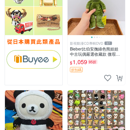
影視動漫CD專輯DVD
57
Bieber比伯安撫綠色熊娃娃
中古玩偶嚴選收藏款 微瑕輕
度使用 Bieber綠熊娃娃 中古
1,059
95折
$
玩偶 微瑕
折扣碼