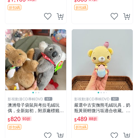
$
$
填充豆袋，精致工藝呈現，狀
妹、sanx、毛絨熊
態如新，適合收藏與送人 櫻
折扣碼
折扣碼
花、
影視動漫CD專輯DVD
影視動漫CD專輯DVD
57
57
澳洲母子袋鼠與考拉毛絨玩
嚴選中古安撫熊毛絨玩具，奶
偶，全新如初，附原廠標籤，
瓶黃斑輕微污垢適合收藏。默
手感極軟，適合贈送親朋好
認兩日發貨，全國快遞隨機派
820
489
93折
88折
$
$
友。袋鼠與考拉正版，精緻尺
送。 成色如圖可放心購買，
寸，適合作為收藏或家飾擺
輕微瑕疵和臟污不影響使用。
折扣碼
折扣碼
設，增添暖意。 母子、袋
安撫熊 中古玩偶 毛