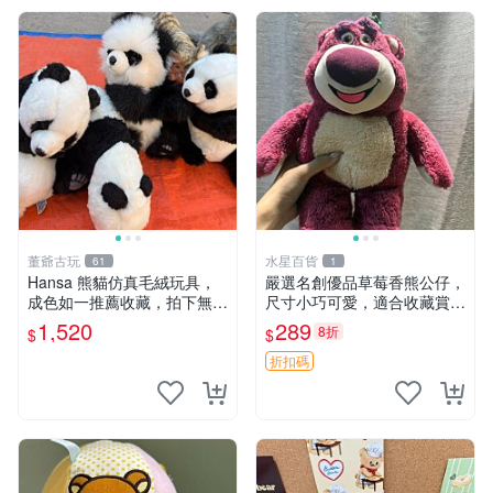
董爺古玩
水星百貨
61
1
Hansa 熊貓仿真毛絨玩具，
嚴選名創優品草莓香熊公仔，
成色如一推薦收藏，拍下無疑
尺寸小巧可愛，適合收藏賞玩
心 熊貓 毛絨玩具 收藏
30cm 玩具 公仔 草莓熊
1,520
289
8折
$
$
折扣碼