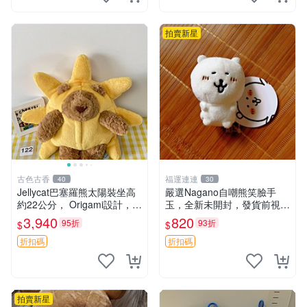
鼠、
拍賣新星
古色古香
福運連連
40
30
Jellycat巴塞羅熊太陽裝坐高
嚴選Nagano自嘲熊笑臉手
約22公分， Origami設計，來
玉，全新未開封，發貨前視頻
自越南。嚴選 Recommendat
確認，海南 廣西 貴州 嚴選N
3,940
820
95折
93折
$
$
ion！巴塞羅、 Origami熊、J
agano自嘲熊笑臉手玉，全新
elly
未開封，發貨前視頻確認，四
折扣碼
折扣碼
川 重慶 內
拍賣新星