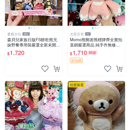
董爺古玩
水星百貨
61
1
森貝兒家族日版FS餅乾熊兄
Momo熊郵差熊標牌齊全實拍
妹野餐專用裝嚴選全新未開
直銷嚴選商品 純手作無修圖
封，包含兩組大童款紙盒裝，
可收藏 郵差熊 Momo熊 標牌
1,720
1,710
95折
$
$
適合收藏與分享。 餅乾熊兄
商品
妹、野餐、收藏
折扣碼
拍賣新星