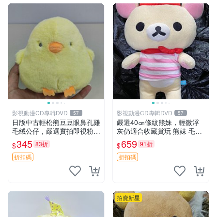
影視動漫CD專輯DVD
影視動漫CD專輯DVD
57
57
日版中古輕松熊豆豆眼鼻孔雞
嚴選40㎝條紋熊妹，輕微浮
毛絨公仔，嚴選實拍即視粉絲
灰仍適合收藏賞玩 熊妹 毛絨
必買 公仔紙箱氣泡膜精心包
玩具 浮雕熊
345
659
83折
91折
$
$
裝快速發貨 輕松熊 公仔 雞毛
絨
折扣碼
折扣碼
拍賣新星