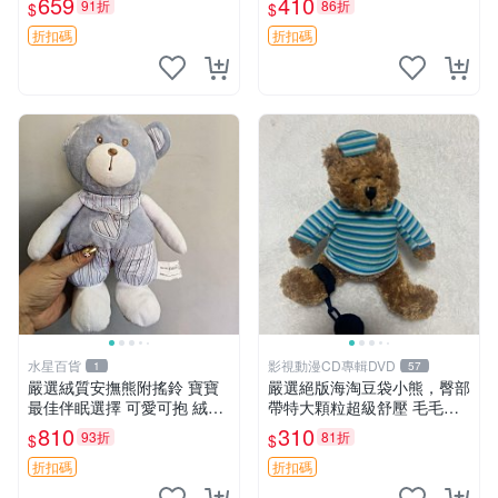
659
410
91折
86折
$
$
約克豆豆眼安撫巾 數碼豆豆
共賞。 麋鹿 豆袋 毛茸玩具
眼
折扣碼
折扣碼
水星百貨
影視動漫CD專輯DVD
1
57
嚴選絨質安撫熊附搖鈴 寶寶
嚴選絕版海淘豆袋小熊，臀部
最佳伴眠選擇 可愛可抱 絨毛
帶特大顆粒超級舒壓 毛毛摸
玩具 安撫熊 嬰兒用
起來格外順滑適合收藏 100%
810
310
93折
81折
$
$
棉質 豆袋枕 豆袋、抱枕、小
熊
折扣碼
折扣碼