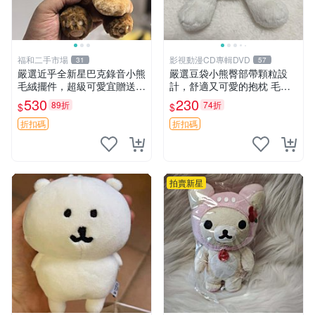
福和二手市場
影視動漫CD專輯DVD
31
57
嚴選近乎全新星巴克錄音小熊
嚴選豆袋小熊臀部帶顆粒設
毛絨擺件，超級可愛宜贈送掛
計，舒適又可愛的抱枕 毛絨
飾 錄音小熊 毛絨擺件 贈品
抱枕、臀部按摩、坐墊
530
230
89折
74折
$
$
折扣碼
折扣碼
拍賣新星