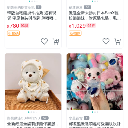
劉先生的挖寶基地
福運連連
1
30
韓版自嘲熊掛件推薦 還有現
嚴選全新未拆封日本SanX輕
貨 帶原包裝與吊牌 胖嘟嘟超
松熊熊妹，附原裝包裝，毛絨
可愛 毛絨手感佳 小熊掛件 自
質地極佳，細膩可愛，推薦收
780
1,029
93折
95折
$
$
嘲抱枕 小熊抱枕
藏兼送禮，適合女性好友或家
人，限量釋出。鬆熊、熊玩
折扣碼
折扣碼
偶、收藏品
影視動漫CD專輯DVD
水星百貨
57
1
全新嚴選坐姿莉娜熊伴嬰服，
郵差熊嚴選萌趣可愛滿版設計