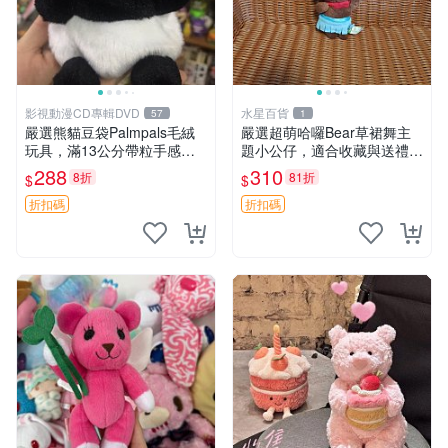
影視動漫CD專輯DVD
水星百貨
57
1
嚴選熊貓豆袋Palmpals毛絨
嚴選超萌哈囉Bear草裙舞主
玩具，滿13公分帶粒手感極
題小公仔，適合收藏與送禮 1
佳，電影主題周邊推薦 熊貓
00 克 哈囉Bear 草裙舞
288
310
8折
81折
$
$
Palmpals 毛絨玩具 豆袋 劇場
版周邊
折扣碼
折扣碼