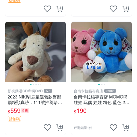
影視動漫CD專輯DVD
台南卡拉貓專賣店
57
5902
2023 NIKI馴鹿嚴選舊款臀部
台南卡拉貓專賣店 MOMO熊
顆粒顯真跡，111號推薦珍藏
娃娃 玩偶 娃娃 粉色 藍色 2色
品 馴鹿 舊款 尾巴顆粒
分售
559
190
9折
$
$
折扣碼
近期銷量1件