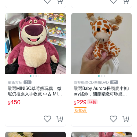
董爺古玩
影視動漫CD專輯DVD
61
57
嚴選MINISO草莓熊玩偶，微
嚴選Baby Aurora長頸鹿小抓r
瑕仍推薦入手收藏 中古 MINI
ary搖鈴，細節精緻可聆聽清
SO 草莓熊 玩具 收藏
脆鈴音 軟萌可愛 定制紀念 金
450
229
74折
$
$
屬搖鈴 新手媽咪推薦 長頸鹿
抓rary 搖鈴
折扣碼