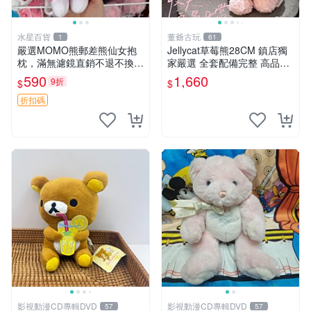
水星百貨
董爺古玩
1
61
嚴選MOMO熊郵差熊仙女抱
Jellycat草莓熊28CM 鎮店獨
枕，滿無濾鏡直銷不退不換
家嚴選 全套配備完整 高品質
經典造型可愛必備 紅薯啵啵
收藏好物 紋章 玩具熊 定制熊
590
1,660
9折
$
$
間抱枕 抱枕 時尚
折扣碼
影視動漫CD專輯DVD
影視動漫CD專輯DVD
57
57