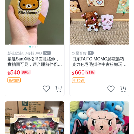
影視動漫CD專輯DVD
水星百貨
57
1
嚴選SanX輕松熊安睡搖鈴，
日系TAITO MOMO郵電熊巧
實拍圖可見，適合睡前伴侶，
克力色卷毛掛件中古粉嫩玩偶
Picks安撫好物 0325 懸吊 電
微瑕推薦 postpet momo 郵
540
660
89折
91折
$
$
腦
電熊 中古玩偶
折扣碼
折扣碼