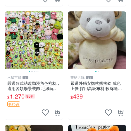
水星百貨
董爺古玩
1
61
嚴選各式萌趣動漫角色抱枕，
嚴選外銷安撫枕熊搖鈴 成色
適用各類場景裝飾 毛絨玩
上佳 採用高級布料 軟綿適合
具、卡通抱枕、趣味玩偶
收藏 安心選購 安撫枕 熊玩具
1,270
439
95折
$
$
搖鈴
折扣碼