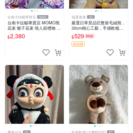
台南卡拉貓專賣店
福運連連
5902
30
台南卡拉貓專賣店 MOMO熊
嚴選日單景品巨蟹座毛絨熊，
花束 猴子花束 情人節禮物 二
30cm精心工藝，手感軟糯推
選一 可繡字 可今天寄明天到
薦收藏送人 巨蟹座 毛絨玩具
2,380
529
89折
$
$
精緻做工
折扣碼
董爺古玩
影視動漫CD專輯DVD
61
57