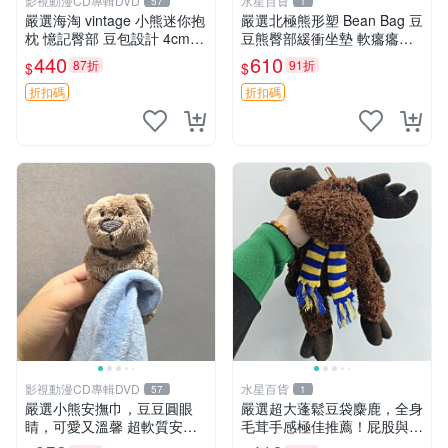
影視動漫CD專輯DVD
水星百貨
57
1
嚴選海淘 vintage 小熊迷你抱
嚴選北極熊形塑 Bean Bag 豆
枕 憶記臀部 豆包設計 4cm
豆熊臀部緩衝坐墊 軟癟癟舒
高 推薦收藏 迷你豆包小熊、
壓設計 保暖又實用 適合久坐
440
610
87折
91折
$
$
高臀部、豆袋抱枕
放松 推薦居家使用 RUSS系
列 豆豆熊屁屁坐墊 3D顆粒結
折扣碼
折扣碼
構
影視動漫CD專輯DVD
水星百貨
57
1
嚴選小熊安撫巾，豆豆圓眼
嚴選超大蓬鬆豆袋麋鹿，全身
睛，可愛又溫馨 超軟質安撫
毛茸手感極佳推薦！屁股與四
巾，豆豆設計，哄睡好幫手
肢填充均勻，適合收藏與孩童