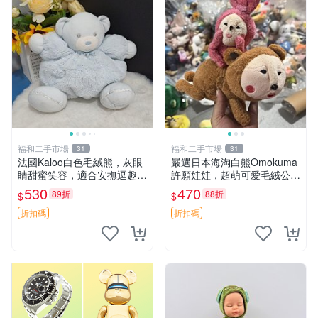
福和二手市場
福和二手市場
31
31
法國Kaloo白色毛絨熊，灰眼
嚴選日本海淘白熊Omokuma
睛甜蜜笑容，適合安撫逗趣可
許願娃娃，超萌可愛毛絨公仔
愛，柔軟面料手感佳。14 白
推薦收藏 白熊 Omokuma 毛
530
470
89折
88折
$
$
色安撫熊 毛絨玩具 寶寶逗樂
絨玩具 偽裝娃娃 玩具擺飾
具
折扣碼
折扣碼