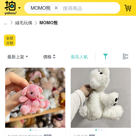
MOMO熊
登
絨毛玩偶
MOMO熊
全部
分類
最新上架
價格
最高人氣