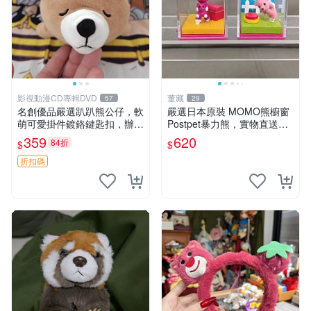
影視動漫CD專輯DVD
董藏
57
29
名創優品嚴選趴趴熊公仔，軟
嚴選日本原裝 MOMO熊櫥窗
萌可愛掛件鍍鉻鍵匙扣，辦公
Postpet暴力熊，實物直送新
放松好選擇 趴趴熊 鍍鉻鍵匙
臺灣。MOMO熊 暴力熊 熊貓
359
620
84折
$
$
扣 萬用掛件
櫥窗
折扣碼