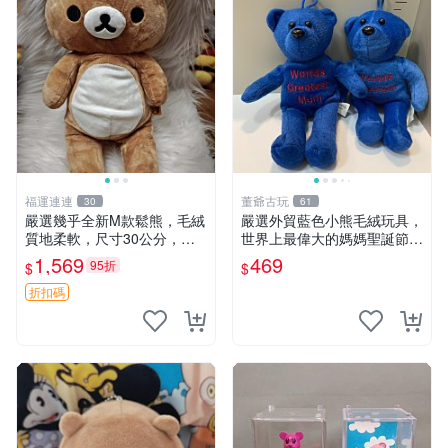
福運連連
董爺古玩
30
61
嚴選幾乎全新M款鬆熊，毛絨
嚴選外貿藍色小熊毛絨玩具，
質地柔軟，尺寸30公分，做
世界上最偉大的媽媽聖誕節推
工精緻可愛，適合收藏或贈送
薦禮物 五角星 兒童玩具 母親
1,569
469
95折
$
$
親友。中古使用痕跡，手感依
節
然優良。 鬆熊 嬰熊 毛玩偶
折扣碼