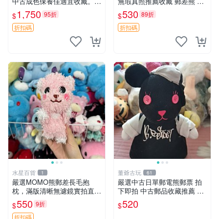
中古成色保養佳適宜收藏。無
無瑕真照推薦收藏 郵差熊 熊
盒子但品質完好，快速出貨。
抱枕 紅薯啵啵間
1,750
530
95折
89折
$
$
建議入手！ 中古 玩偶 滬漫
折扣碼
折扣碼
水星百貨
董爺古玩
1
61
嚴選MOMO熊郵差長毛抱
嚴選中古日單郵電熊郵票 拍
枕，滿版清晰無濾鏡實拍直
下即拍 中古郵品收藏推薦 郵
銷。每周新品到貨，不容錯
票 郵電熊 日本
550
520
9折
$
$
過！ 郵差熊 長毛 抱枕
折扣碼