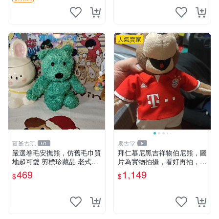
人氣賣家
董爺古玩
泉古堂
61
8
嚴選卷毛安撫熊，仿舊毛巾質
拜仁慕尼黑吉祥物伯尼熊，圖
地超可愛 剪標珍藏品 老式毛
片為實物拍攝，看好再拍，不
巾質地 安撫熊 款式
退不換-187978
469
1,149
$
$