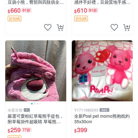
豆袋小熊，臀部與四肢俱全，
感伴手好禮，豆袋質地手感
坐高11公分，附原盒與吊牌
佳，抱枕小熊 recom 推薦 白
660
610
91折
91折
$
$
收藏。藍鼻子小熊，值得擁有
色豆袋 玩具
玩具 憶熊
折扣碼
折扣碼
水星百貨
Y1711989293
1
883
嚴選可愛粉紅草莓熊手提包，
全新Post pet momo熊抱枕約
附草莓掛件超吸睛 草莓熊手
35x30cm
提包 草莓掛件 可愛portunes
259
399
77折
$
$
e
折扣碼