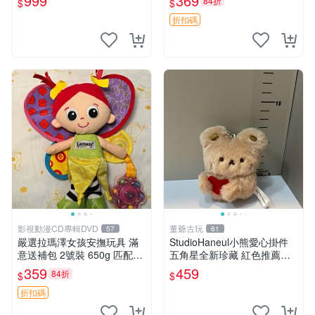
999
369
84折
$
$
折扣碼
影視動漫CD專輯DVD
董爺古玩
57
61
嚴選拉瑪澤女孩安撫玩具 滿
StudioHaneul小熊愛心掛件
意送補包 2號裝 650g 匹配嬰
五角星全新珍藏 紅色推薦收
幼童舒壓好伴侶 女孩專用 安
藏 玩具掛飾 掛件 新品
359
459
84折
$
$
心選擇 安撫玩偶 衝包 玩具
折扣碼