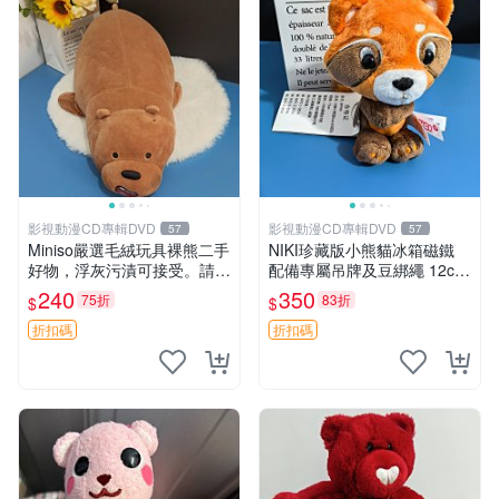
影視動漫CD專輯DVD
影視動漫CD專輯DVD
57
57
Miniso嚴選毛絨玩具裸熊二手
NIKI珍藏版小熊貓冰箱磁鐵
好物，浮灰污漬可接受。請詳
配備專屬吊牌及豆綁繩 12cm
閱照片再下單，售出不退不
廢品嚴選 好評推薦 小熊貓冰
240
350
75折
83折
$
$
換。全新品相收藏推薦。 裸
箱貼 磁鐵掛件 冰箱飾品
熊 毛絨玩具 收藏
折扣碼
折扣碼