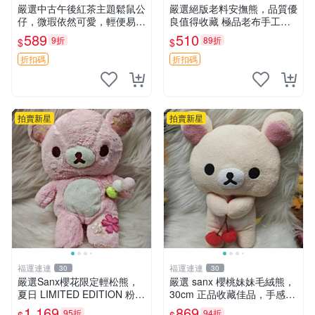
嚴選中古午後紅茶主題鬆鼠公
嚴選絕版老料安撫熊，品質優
仔，微瑕依然可愛，輕便易運
良值得收藏 極品老布手工安
送 二手收藏推薦 工廠直營 快
撫搖鈴玩具，適合哄睡寶貝
589
510
9折
89折
$
$
遞到府 中古 玩偶 公仔
超柔老料搖鈴熊，專為孩子設
計的安心伴護 推薦絕版老布
折扣碼
折扣碼
製工藝搖鈴熊，可當作童
拍賣新星
拍賣新星
福運連連
福運連連
30
30
嚴選Sanx櫻花限定輕松熊，
嚴選 sanx 櫻桃妹妹毛絨熊，
夏日 LIMITED EDITION 粉色
30cm 正品收藏佳品，手感極
毛絨熊，背有拉鏈設計，肚內
軟，適合贈送與收藏 櫻桃妹
1,169
869
95折
94折