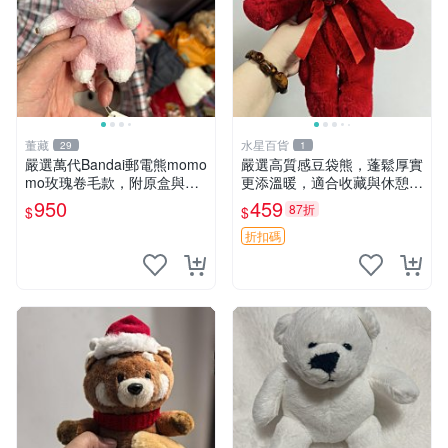
董藏
水星百貨
29
1
嚴選萬代Bandai郵電熊momo
嚴選高質感豆袋熊，蓬鬆厚實
mo玫瑰卷毛款，附原盒與吊
更添溫暖，適合收藏與休憩。
牌，粉嫩可愛入手即柔軟～
前胸填充飽滿，背部亦具優雅
950
459
87折
$
$
玫瑰卷毛 郵電熊 正品
設計。 豆袋熊 保暖 溫柔 蓬
松
折扣碼