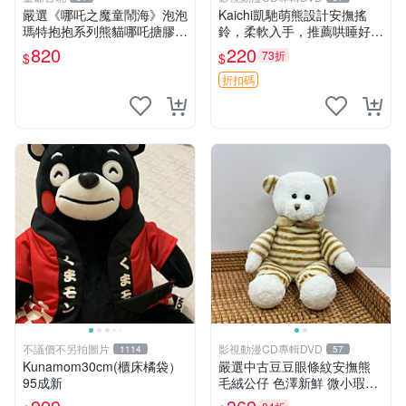
嚴選《哪吒之魔童鬧海》泡泡
Kaichi凱馳萌熊設計安撫搖
瑪特抱抱系列熊貓哪吒搪膠臉
鈴，柔軟入手，推薦哄睡好選
毛絨， STATE：如圖顯示 哪
擇 熊公仔 安撫玩具 喂食環
820
220
73折
$
$
吒 毛絨公仔 泡泡瑪特
折扣碼
不議價不另拍圖片
影視動漫CD專輯DVD
1114
57
Kunamom30cm(櫃床橘袋）
嚴選中古豆豆眼條紋安撫熊
95成新
毛絨公仔 色澤新鮮 微小瑕疵
可收藏 中古 安撫熊 條紋公仔