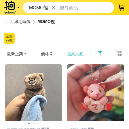
MOMO熊
登
絨毛玩偶
MOMO熊
全部
分類
最新上架
價格
最高人氣