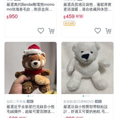
嚴選萬代Bandai郵電熊momo
嚴選高質感豆袋熊，蓬鬆厚實
mo玫瑰卷毛款，附原盒與吊
更添溫暖，適合收藏與休憩。
牌，粉嫩可愛入手即柔軟～
前胸填充飽滿，背部亦具優雅
950
459
87折
$
$
玫瑰卷毛 郵電熊 正品
設計。 豆袋熊 保暖 溫柔 蓬
松
折扣碼
福和二手市場
影視動漫CD專輯DVD
33
57
嚴選近乎全新星巴克錄音小熊
嚴選豆袋小熊臀部帶顆粒設
毛絨擺件，超級可愛宜贈送掛
計，舒適又可愛的抱枕 毛絨
飾 錄音小熊 毛絨擺件 贈品
抱枕、臀部按摩、坐墊