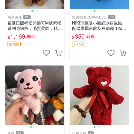
福運連連
影視動漫CD專輯DVD
31
57
嚴選日版輕松熊熊哥M號素熊
NIKI珍藏版小熊貓冰箱磁鐵
系列毛絨熊，毛質柔軟，精緻
配備專屬吊牌及豆綁繩 12cm
可愛，尺寸35cm，保存狀態
廢品嚴選 好評推薦 小熊貓冰
1,169
350
95折
83折
$
$
優異。收藏或贈送皆為佳選。
箱貼 磁鐵掛件 冰箱飾品
中古 毛絨熊 毛玩偶
折扣碼
折扣碼
董藏
水星百貨
29
1