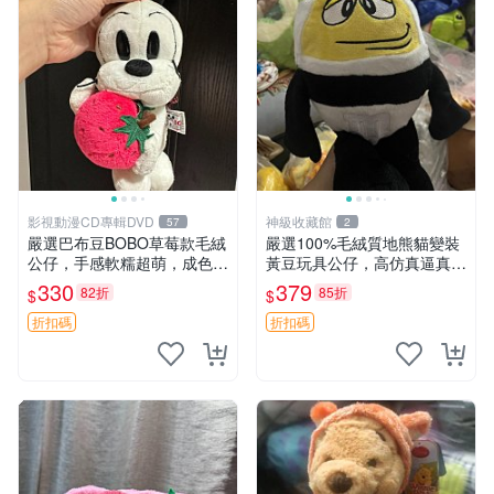
影視動漫CD專輯DVD
神級收藏館
57
2
嚴選巴布豆BOBO草莓款毛絨
嚴選100%毛絨質地熊貓變裝
公仔，手感軟糯超萌，成色優
黃豆玩具公仔，高仿真逼真模
良適合作為收藏品或包包配
擬，適合收藏愛好者 熊貓 黃
330
379
82折
85折
$
$
飾。可視頻確認詳情。 巴布
豆 公仔
豆 BOBO 草莓 毛絨公仔 收藏
折扣碼
折扣碼
包配飾