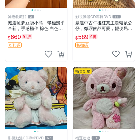
神級收藏館
影視動漫CD專輯DVD
2
57
嚴選睡夢豆袋小熊，帶標幾乎
嚴選中古午後紅茶主題鬆鼠公
全新，手感極佳 棕色 白色腳
仔，微瑕依然可愛，輕便易運
掌 60包 睡枕 豆袋抱枕
送 二手收藏推薦 工廠直營 快
660
589
91折
9折
$
$
遞到府 中古 玩偶 公仔
折扣碼
折扣碼
拍賣新星
影視動漫CD專輯DVD
福運連連
57
31