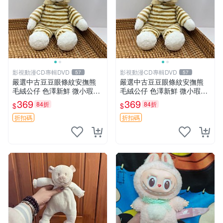
影視動漫CD專輯DVD
影視動漫CD專輯DVD
57
57
嚴選中古豆豆眼條紋安撫熊
嚴選中古豆豆眼條紋安撫熊
毛絨公仔 色澤新鮮 微小瑕疵
毛絨公仔 色澤新鮮 微小瑕疵
可收藏 中古 安撫熊 條紋公仔
可收藏 中古 安撫熊 條紋公仔
369
369
84折
84折
$
$
折扣碼
折扣碼