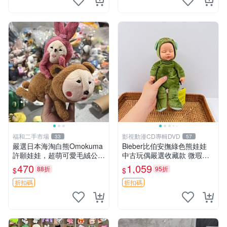
福和二手市場
影視動漫CD專輯DVD
33
57
嚴選日本海淘白熊Omokuma
Bieber比伯安撫綠色熊娃娃
許願娃娃，超萌可愛毛絨公仔
中古玩偶嚴選收藏款 微瑕輕
推薦收藏 白熊 Omokuma 毛
度使用 Bieber綠熊娃娃 中古
470
1,059
88折
95折
$
$
絨玩具 偽裝娃娃 玩具擺飾
玩偶 微瑕
折扣碼
折扣碼