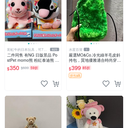
彩虹牛的日本玩具，可7取
水星百貨
825
1
付
二件同售 有NG 日版景品 Po
嚴選MO&Co.冷光綠羊毛皮斜
stPet momo熊 粉紅泰迪熊 妹
挎包，質地優雅適合時尚穿搭
妹 comomo 企鵝 娃娃 布偶
冷光綠 皮包 斜挎包
350
399
$600
59折
85折
$
$
手指頭 娃娃
折扣碼