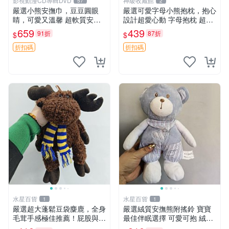
影視動漫CD專輯DVD
神級收藏館
57
2
嚴選小熊安撫巾，豆豆圓眼
嚴選可愛字母小熊抱枕，抱心
睛，可愛又溫馨 超軟質安撫
設計超愛心動 字母抱枕 超大
巾，豆豆設計，哄睡好幫手
尺寸 掛飾 小熊造型 推薦收藏
659
439
91折
87折
$
$
約克豆豆眼安撫巾 數碼豆豆
抱枕掛飾 字母抱枕 小熊抱枕
眼
折扣碼
折扣碼
水星百貨
水星百貨
1
1
嚴選超大蓬鬆豆袋麋鹿，全身
嚴選絨質安撫熊附搖鈴 寶寶
毛茸手感極佳推薦！屁股與四
最佳伴眠選擇 可愛可抱 絨毛
肢填充均勻，適合收藏與孩童
玩具 安撫熊 嬰兒用