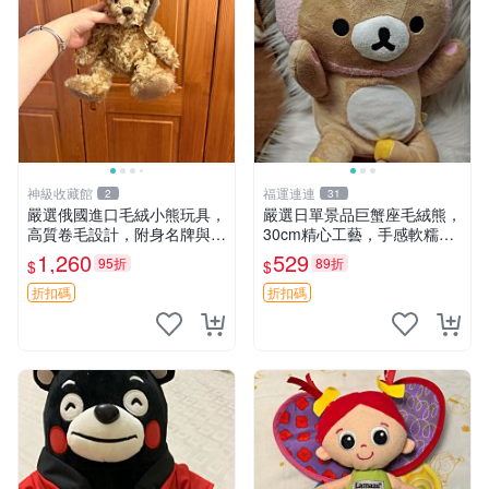
神級收藏館
福運連連
2
31
嚴選俄國進口毛絨小熊玩具，
嚴選日單景品巨蟹座毛絨熊，
高質卷毛設計，附身名牌與標
30cm精心工藝，手感軟糯推
章，臀部配豆袋填充， Home
薦收藏送人 巨蟹座 毛絨玩具
1,260
529
95折
89折
$
$
page 滿額60元送非枕套，不
精緻做工
足補差價7元 小熊 玩具 毛絨
折扣碼
折扣碼