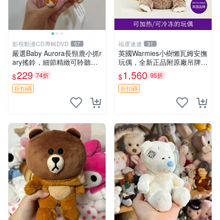
影視動漫CD專輯DVD
福運連連
57
31
嚴選Baby Aurora長頸鹿小抓r
英國Warmies小樹懶瓦姆安撫
ary搖鈴，細節精緻可聆聽清
玩偶，全新正品附原廠吊牌與
脆鈴音 軟萌可愛 定制紀念 金
防塵袋，內藏薰衣草可加熱，
229
1,560
74折
95折
$
$
屬搖鈴 新手媽咪推薦 長頸鹿
適合各個年齡層，冷暖兩用享
抓rary 搖鈴
受抱抱樂趣，不容錯過嚴選好
折扣碼
折扣碼
物 溫暖 冷感