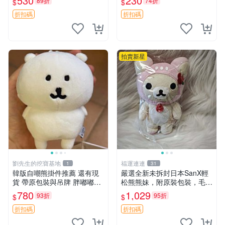
530
230
89折
74折
$
$
折扣碼
折扣碼
拍賣新星
劉先生的挖寶基地
福運連連
1
31
韓版自嘲熊掛件推薦 還有現
嚴選全新未拆封日本SanX輕
貨 帶原包裝與吊牌 胖嘟嘟超
松熊熊妹，附原裝包裝，毛絨
可愛 毛絨手感佳 小熊掛件 自
質地極佳，細膩可愛，推薦收
780
1,029
93折
95折
$
$
嘲抱枕 小熊抱枕
藏兼送禮，適合女性好友或家
人，限量釋出。鬆熊、熊玩
折扣碼
折扣碼
偶、收藏品