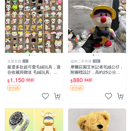
水星百貨
福和二手市場
1
33
嚴選多款超可愛毛絨玩具，適
摩爾莊園艾米記者毛絨公仔，
合收藏與贈送 毛絨玩具、抱
附腳標設計，高約25公分，
枕、公仔
全新未拆封，限量珍藏。艾米
1,150
880
95折
94折
$
$
記者 毛絨公仔 超萌玩偶
折扣碼
折扣碼