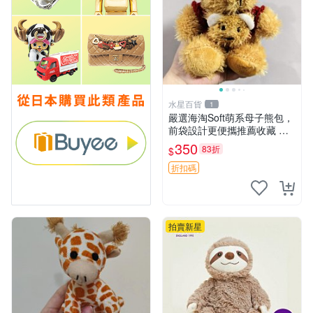
水星百貨
1
嚴選海淘Soft萌系母子熊包，
前袋設計更便攜推薦收藏 母
子熊 軟綿綿 包包
350
83折
$
折扣碼
拍賣新星