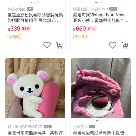
神級收藏館
影視動漫CD專輯DVD
2
57
嚴選全新松鼠布朗熊變裝玩偶
嚴選海淘Vintage Blue Nose
帶標牌可拆帽子 豆袋填充 附
豆袋小熊，臀部與四肢俱全，
實拍 微瑕處理 十足可愛 單只
坐高11公分，附原盒與吊牌
339
660
83折
91折
$
$
15.9元 松鼠變裝 棉質豆袋 玩
收藏。藍鼻子小熊，值得擁有
具熊
玩具 憶熊
折扣碼
折扣碼
影視動漫CD專輯DVD
水星百貨
57
1
嚴選日本製熊妹玩具，柔軟實
嚴選可愛粉紅草莓熊手提包，