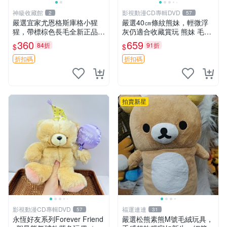
神級收藏館
影視動漫CD專輯DVD
2
57
嚴選宜家尤恩格斯庫格小猩
嚴選40㎝條紋熊妹，輕微浮
猩，帶標棕色長毛全新正品，
灰仍適合收藏賞玩 熊妹 毛絨
保存極佳。 宜家 尤恩格斯 庫
玩具 浮雕熊
360
659
84折
91折
$
$
格小猩猩
折扣碼
折扣碼
拍賣新星
影視動漫CD專輯DVD
福運連連
57
31
永恆好友系列Forever Friend
嚴選松熊素熊M號毛絨玩具，