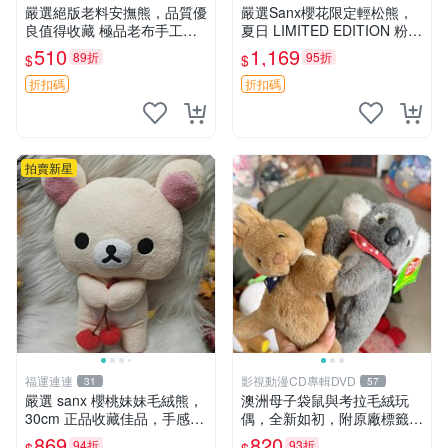
嚴選絕版老料安撫熊，品質優
嚴選Sanx櫻花限定輕松熊，
良值得收藏 極品老布手工安
夏日 LIMITED EDITION 粉色
撫搖鈴玩具，適合哄睡寶貝
毛絨熊，背有拉鏈設計，肚內
510
1,169
89折
95折
$
$
超柔老料搖鈴熊，專為孩子設
填充豆袋，精致工藝呈現，狀
計的安心伴護 推薦絕版老布
態如新，適合收藏與送人 櫻
折扣碼
折扣碼
製工藝搖鈴熊，可當作童
花、
拍賣新星
福運連連
影視動漫CD專輯DVD
31
57
嚴選 sanx 櫻桃妹妹毛絨熊，
澳洲母子袋鼠與考拉毛絨玩
30cm 正品收藏佳品，手感極
偶，全新如初，附原廠標籤，
軟，適合贈送與收藏 櫻桃妹
手感極軟，適合贈送親朋好
869
820
94折
93折