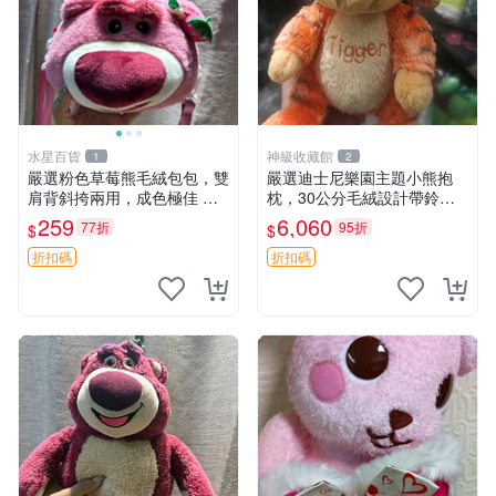
水星百貨
神級收藏館
1
2
嚴選粉色草莓熊毛絨包包，雙
嚴選迪士尼樂園主題小熊抱
肩背斜挎兩用，成色極佳 精
枕，30公分毛絨設計帶鈴
準關鍵詞：草莓熊 包包 毛絨
鐺，萌趣可憐。 小熊抱枕 毛
259
6,060
77折
95折
$
$
絨 雙面
折扣碼
折扣碼