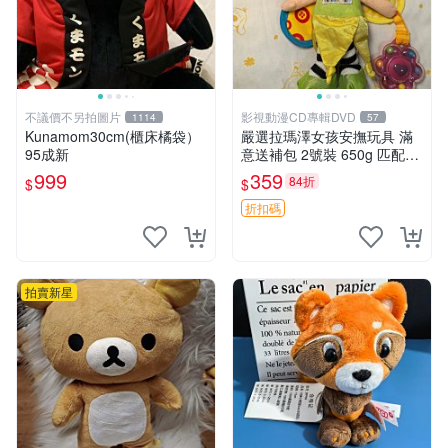
不議價不另拍圖片
影視動漫CD專輯DVD
1114
57
Kunamom30cm(櫃床橘袋）
嚴選拉瑪澤女孩安撫玩具 滿
95成新
意送補包 2號裝 650g 匹配嬰
幼童舒壓好伴侶 女孩專用 安
999
359
84折
$
$
心選擇 安撫玩偶 衝包 玩具
折扣碼
拍賣新星