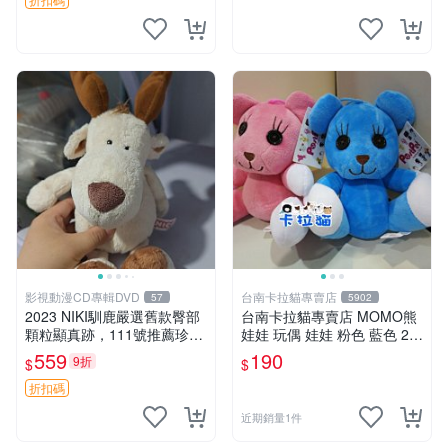
影視動漫CD專輯DVD
台南卡拉貓專賣店
57
5902
2023 NIKI馴鹿嚴選舊款臀部
台南卡拉貓專賣店 MOMO熊
顆粒顯真跡，111號推薦珍藏
娃娃 玩偶 娃娃 粉色 藍色 2色
品 馴鹿 舊款 尾巴顆粒
分售
559
190
9折
$
$
折扣碼
近期銷量1件