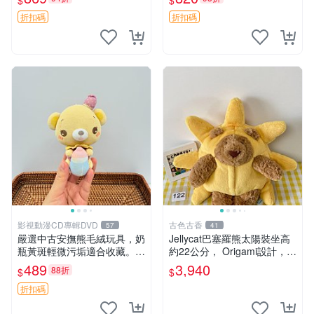
$
$
妹、sanx、毛絨熊
友。袋鼠與考拉正版，精緻尺
寸，適合作為收藏或家飾擺
折扣碼
折扣碼
設，增添暖意。 母子、袋
鼠、
影視動漫CD專輯DVD
古色古香
57
41
嚴選中古安撫熊毛絨玩具，奶
Jellycat巴塞羅熊太陽裝坐高
瓶黃斑輕微污垢適合收藏。默
約22公分， Origami設計，來
認兩日發貨，全國快遞隨機派
自越南。嚴選 Recommendat
489
3,940
88折
$
$
送。 成色如圖可放心購買，
ion！巴塞羅、 Origami熊、J
輕微瑕疵和臟污不影響使用。
elly
折扣碼
安撫熊 中古玩偶 毛