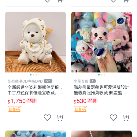
影視動漫CD專輯DVD
水星百貨
57
1
全新嚴選坐姿莉娜熊伴嬰服，
郵差熊嚴選萌趣可愛滿版設計
中古成色保養佳適宜收藏。無
無瑕真照推薦收藏 郵差熊 熊
盒子但品質完好，快速出貨。
抱枕 紅薯啵啵間
1,750
530
95折
89折
$
$
建議入手！ 中古 玩偶 滬漫
折扣碼
折扣碼