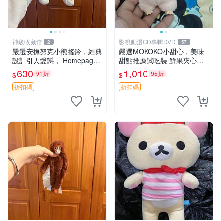
神級收藏館
影視動漫CD專輯DVD
2
57
嚴選安撫努克小熊搖鈴，經典
嚴選MOKOKO小甜心，美味
設計引人愛戀， Homepage
甜點推薦試吃裝 鮮果夾心糖
滿60元包運，不滿補差價！
果，甜蜜滋味享不停 薄荷草
630
1,010
91折
95折
$
$
安撫努克 小熊搖鈴 雙手搖動
莓 奶油心 60粒 mini小甜心糖
果，水果味夾心零食裝 心形
折扣碼
折扣碼
糖果 60