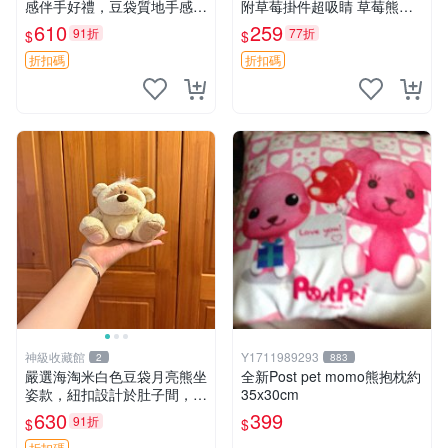
感伴手好禮，豆袋質地手感
附草莓掛件超吸睛 草莓熊手
佳，抱枕小熊 recom 推薦 白
提包 草莓掛件 可愛portunes
610
259
91折
77折
$
$
色豆袋 玩具
e
折扣碼
折扣碼
神級收藏館
Y1711989293
2
883
嚴選海淘米白色豆袋月亮熊坐
全新Post pet momo熊抱枕約
姿款，紐扣設計於肚子間，觸
35x30cm
感柔軟，實用推薦。主頁60
630
399
91折
$
$
包 月亮熊 豆袋 細節
折扣碼