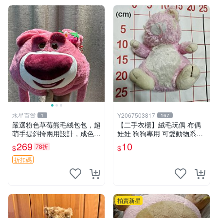
水星百貨
Y2067503817
1
167
嚴選粉色草莓熊毛絨包包，超
【二手衣櫃】絨毛玩偶 布偶
萌手提斜挎兩用設計，成色上
娃娃 狗狗專用 可愛動物系列
佳容量大 粉紅草莓 毛絨包 超
耐咬耐磨玩具 玩偶 粉紅熊寵
269
10
78折
$
$
大容量
物玩具 1120929
折扣碼
拍賣新星