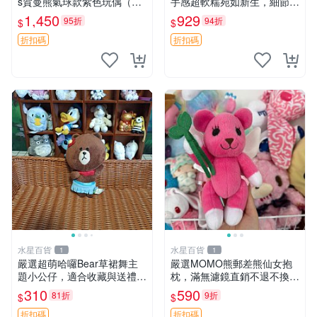
s賀曼熊氣球款紫色玩偶（鼻
手感超軟糯宛如新生，細節精
子稍有磨損） 中古玩具 氣球
緻完美無瑕，推薦送禮或珍
1,450
929
95折
94折
$
$
熊 玩偶
藏，中古狀態保養得宜。 松
熊 素熊 毛絨doll
折扣碼
折扣碼
水星百貨
水星百貨
1
1
嚴選超萌哈囉Bear草裙舞主
嚴選MOMO熊郵差熊仙女抱
題小公仔，適合收藏與送禮 1
枕，滿無濾鏡直銷不退不換
00 克 哈囉Bear 草裙舞
經典造型可愛必備 紅薯啵啵
310
590
81折
9折
$
$
間抱枕 抱枕 時尚
折扣碼
折扣碼