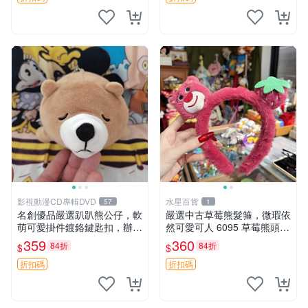
影視動漫CD專輯DVD
水星百貨
57
1
名創優品嚴選趴趴熊公仔，軟
嚴選中古草莓熊髮箍，微瑕依
萌可愛掛件鍍鉻鍵匙扣，辦公
然可愛可人 6095 草莓熊頭飾
放松好選擇 趴趴熊 鍍鉻鍵匙
中古髮圈 熊寶 寶寶 娃娃熊髮
359
360
84折
84折
$
$
扣 萬用掛件
箍 中古收藏 玩具髮夾
折扣碼
折扣碼