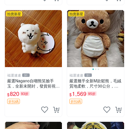
拍賣新星
拍賣新星
福運連連
福運連連
31
31
嚴選Nagano自嘲熊笑臉手
嚴選幾乎全新M款鬆熊，毛絨
玉，全新未開封，發貨前視頻
質地柔軟，尺寸30公分，做
確認，海南 廣西 貴州 嚴選N
工精緻可愛，適合收藏或贈送
820
1,569
93折
95折
$
$
agano自嘲熊笑臉手玉，全新
親友。中古使用痕跡，手感依
未開封，發貨前視頻確認，四
然優良。 鬆熊 嬰熊 毛玩偶
折扣碼
折扣碼
川 重慶 內