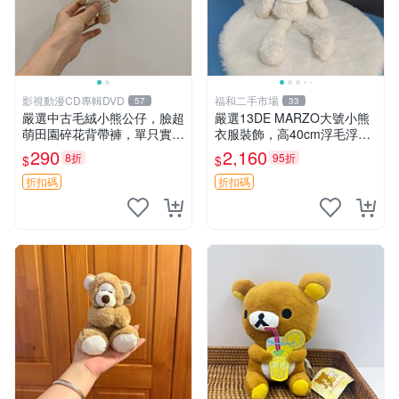
影視動漫CD專輯DVD
福和二手市場
57
33
嚴選中古毛絨小熊公仔，臉超
嚴選13DE MARZO大號小熊
萌田園碎花背帶褲，單只實拍
衣服裝飾，高40cm浮毛浮
展示 中古、毛絨玩具、玩偶
灰，詳觀後再拍。二手收藏請
290
2,160
8折
95折
$
$
珍惜。 13DE MARZO 二手
小熊 衣服裝飾
折扣碼
折扣碼