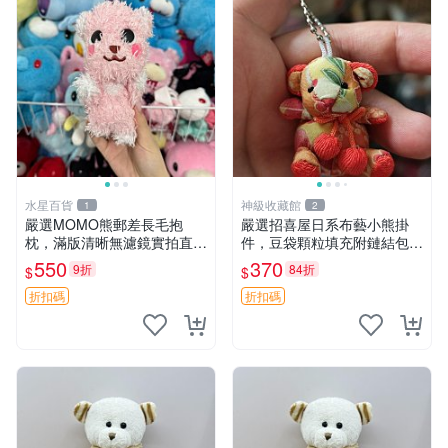
水星百貨
神級收藏館
1
2
嚴選MOMO熊郵差長毛抱
嚴選招喜屋日系布藝小熊掛
枕，滿版清晰無濾鏡實拍直
件，豆袋顆粒填充附鏈結包與
銷。每周新品到貨，不容錯
鑰匙叢聚毛絨公仔 和風小熊
550
370
9折
84折
$
$
過！ 郵差熊 長毛 抱枕
毛絨公仔 豆袋掛件
折扣碼
折扣碼