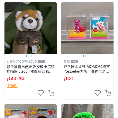
影視動漫CD專輯DVD
董藏
57
29
嚴選波普自然正版授權小浣熊
嚴選日本原裝 MOMO熊櫥窗
啪啪圈，20cm橙白臉部條紋
Postpet暴力熊，實物直送新
清晰，毛絨超萌贈品推薦。
臺灣。MOMO熊 暴力熊 熊貓
550
620
9折
$
$
小浣熊 波普 圈環
櫥窗
折扣碼