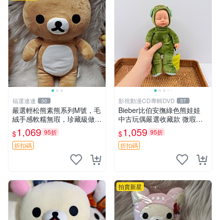
福運連連
影視動漫CD專輯DVD
30
57
嚴選輕松熊素熊系列M號，毛
Bieber比伯安撫綠色熊娃娃
絨手感軟糯無瑕，珍藏級做工
中古玩偶嚴選收藏款 微瑕輕
推薦收藏，尺寸35cm清晰可
度使用 Bieber綠熊娃娃 中古
1,069
1,059
95折
95折
$
$
見。中古毛絨、收藏精品、毛
玩偶 微瑕
絨玩具
折扣碼
折扣碼
拍賣新星