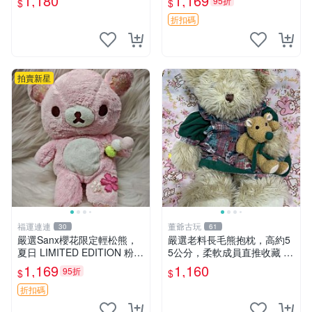
1,180
1,169
95折
$
$
優異。收藏或贈送皆為佳選。
中古 毛絨熊 毛玩偶
折扣碼
拍賣新星
福運連連
董爺古玩
30
61
嚴選Sanx櫻花限定輕松熊，
嚴選老料長毛熊抱枕，高約5
夏日 LIMITED EDITION 粉色
5公分，柔軟成員直推收藏 長
毛絨熊，背有拉鏈設計，肚內
毛熊 柔軟熊抱枕 55公分
1,169
1,160
95折
$
$
填充豆袋，精致工藝呈現，狀
態如新，適合收藏與送人 櫻
折扣碼
花、