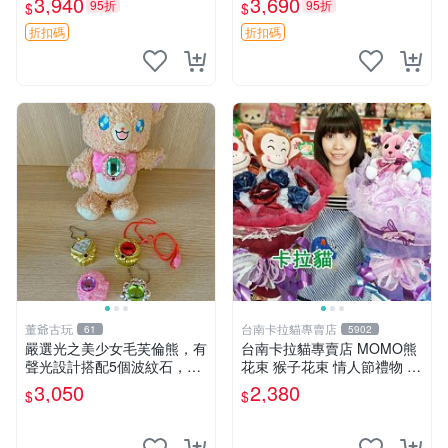
3,940
3,690
95折
95折
$
$
ion！巴塞羅、 Origami熊、J
衣 透明袋
elly
折扣碼
折扣碼
董爺古玩
台南卡拉貓專賣店
61
5902
嚴選光之美少女毛芙倫熊，有
台南卡拉貓專賣店 MOMO熊
聲光設計搭配5個波紋石，成
花束 猴子花束 情人節禮物 二
色完美如圖。爽快附電池，讓
選一 可繡字 可今天寄明天到
3,050
2,380
$
$
愛心不打折扣。 光之美少女
毛芙倫熊 波紋石 有聲光