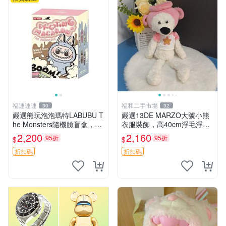
福運連連
福和二手市場
30
32
嚴選熊玩泡泡瑪特LABUBU T
嚴選13DE MARZO大號小熊
he Monsters隨機臉盲盒，萌
衣服裝飾，高40cm浮毛浮
趣馬卡龍設計 芝麻豆豆 LAB
灰，詳觀後再拍。二手收藏請
2,200
2,160
95折
95折
$
$
UBU LABUBU THE MONST
珍惜。 13DE MARZO 二手
ERS 橙色豆
小熊 衣服裝飾
折扣碼
折扣碼