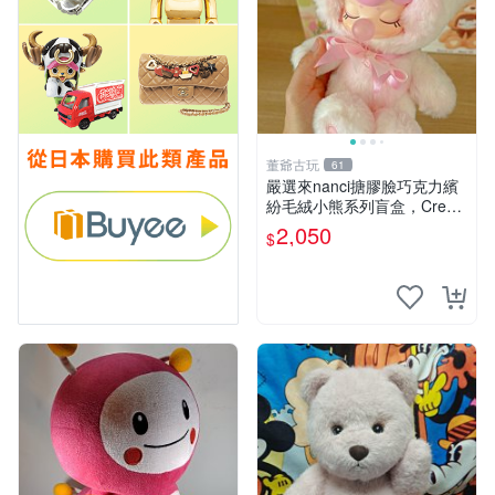
董爺古玩
61
嚴選來nanci搪膠臉巧克力繽
紛毛絨小熊系列盲盒，Crea
my櫻花巧藝盲盒 隱藏款Crea
2,050
$
my櫻花巧藝 嬰熊盲盒娃娃 樂
趣盲盒