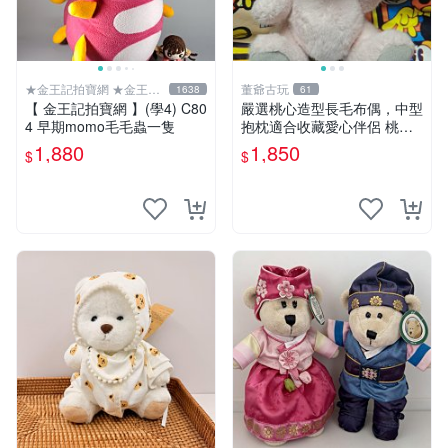
★金王記拍寶網 ★金王記
董爺古玩
1638
61
拍寶趣
【 金王記拍寶網 】(學4) C80
嚴選桃心造型長毛布偶，中型
4 早期momo毛毛蟲一隻
抱枕適合收藏愛心伴侶 桃心
抱枕 布娃娃 猛咬布偶
1,880
1,850
$
$