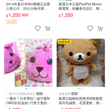
2014年產日本Nici專櫃正品愛
嚴選日本正版PostPet Momo
心熊公仔，25公分無吊牌全
郵電熊，粉嫩卷毛設計，附原
新 愛心熊 公仔 熊抱玩偶
裝包裝與吊牌，超Recomme
1,250
1,250
95折
$
$
nded收藏品 1095 玩偶 包裝
折扣碼
拍賣新星
一番街日系禮物專賣店
福運連連
87
30
一番街＊日本帶回＊超可愛M
嚴選日版輕松熊熊哥M號素熊
OMO趴趴娃娃~只賣大隻的1
系列毛絨熊，毛質柔軟，精緻
號~單隻價～生日禮物
可愛，尺寸35cm，保存狀態