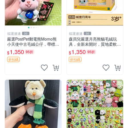
福運連連
福運連連
30
30
嚴選PostPet郵電熊Momo熊
森貝兒嚴選月亮熊貓毛絨玩
小天使中古毛絨公仔，帶標牌
具，全新未開封，質地柔軟適
保存完好。絕版稀有少見收藏
合收藏 月亮熊貓 毛絨玩具 新
1,350
1,350
95折
95折
$
$
品，微瑕可接受，狀態如圖。
款 儲倉直銷
所見即所得，毛絨精品嚴選推
折扣碼
折扣碼
薦。 中古收藏