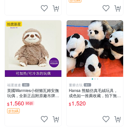
然優良。 鬆熊 嬰熊 毛玩偶
拍賣新星
福運連連
董爺古玩
30
61
英國Warmies小樹懶瓦姆安撫
Hansa 熊貓仿真毛絨玩具，
玩偶，全新正品附原廠吊牌與
成色如一推薦收藏，拍下無疑
防塵袋，內藏薰衣草可加熱，
心 熊貓 毛絨玩具 收藏
1,560
1,520
95折
$
$
適合各個年齡層，冷暖兩用享
受抱抱樂趣，不容錯過嚴選好
折扣碼
物 溫暖 冷感