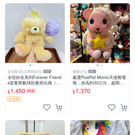
影視動漫CD專輯DVD
董爺古玩
57
61
永恆好友系列Forever Friend
嚴選PostPet Momo天使郵電
s賀曼熊氣球款紫色玩偶（鼻
熊，坐高約30公分，超萌可
子稍有磨損） 中古玩具 氣球
愛收藏首選 天使郵電熊 Mom
1,450
1,370
95折
$
$
熊 玩偶
o熊 玩具
折扣碼