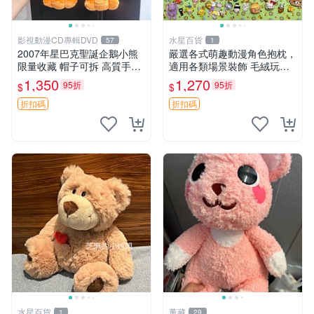
影視動漫CD專輯DVD
水星百貨
57
1
2007年星巴克聖誕企鵝小熊
嚴選各式萌趣動漫角色抱枕，
限量收藏 帽子可拆 高質手感
適用各類場景裝飾 毛絨玩
超愛 聖誕限定 星巴克企鵝 小
具、卡通抱枕、趣味玩偶
1,350
1,270
95折
95折
$
$
熊杯墊
折扣碼
折扣碼
水星百貨
董藏
1
29