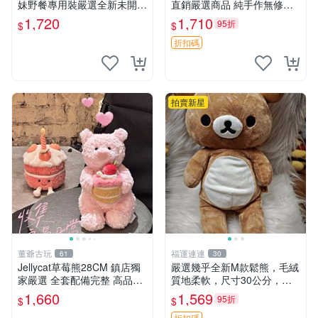
妹野餐專用裝嚴選全新未開
直銷嚴選商品 純手作無修圖
封，包含兩組大童款紙盒裝，
可收藏 郵差熊 Momo熊 標牌
1,720
1,710
95折
$
$
適合收藏與分享。 餅乾熊兄
商品
妹、野餐、收藏
折扣碼
拍賣新星
董爺古玩
福運連連
61
30
Jellycat草莓熊28CM 鎮店獨
嚴選幾乎全新M款鬆熊，毛絨
家嚴選 全套配備完整 高品質
質地柔軟，尺寸30公分，做
收藏好物 紋章 玩具熊 定制熊
工精緻可愛，適合收藏或贈送
1,660
1,569
95折
$
$
親友。中古使用痕跡，手感依
折扣碼