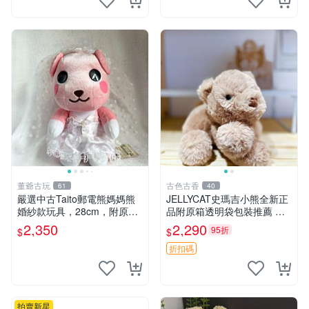
董爺古玩
古色古香
61
40
嚴選中古Taito郵電熊媽媽熊
JELLYCAT史瑪吉小熊全新正
婚紗款玩具，28cm，附原
品附原箱透明袋包裝推薦 透
盒，保存極佳實拍，婚紗細節
明袋 包裝盒 史瑪吉小熊
2,350
2,290
95折
$
$
清晰可見，偶像收藏推薦 婚
紗小花 玩具 模型
折扣碼
拍賣新星