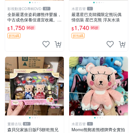
影視動漫CD專輯DVD
水星百貨
57
1
全新嚴選坐姿莉娜熊伴嬰服，
嚴選星巴克韓國限定熊玩偶
中古成色保養佳適宜收藏。無
情侶裝 星巴克熊 浮灰水漬
盒子但品質完好，快速出貨。
1,750
1,740
95折
95折
$
$
建議入手！ 中古 玩偶 滬漫
折扣碼
折扣碼
董爺古玩
水星百貨
61
1
森貝兒家族日版FS餅乾熊兄
Momo熊郵差熊標牌齊全實拍