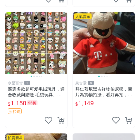
人氣賣家
水星百貨
泉古堂
1
8
嚴選多款超可愛毛絨玩具，適
拜仁慕尼黑吉祥物伯尼熊，圖
合收藏與贈送 毛絨玩具、抱
片為實物拍攝，看好再拍，不
枕、公仔
退不換-187978
1,150
1,149
95折
$
$
折扣碼
拍賣新星