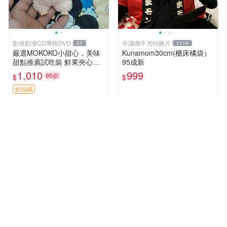
影視動漫CD專輯DVD
不議價不另拍圖片
57
1114
嚴選MOKOKO小甜心，美味
Kunamom30cm(櫃床橘袋）
甜點推薦試吃裝 鮮果夾心糖
95成新
果，甜蜜滋味享不停 薄荷草
1,010
999
95折
$
$
莓 奶油心 60粒 mini小甜心糖
果，水果味夾心零食裝 心形
折扣碼
糖果 60