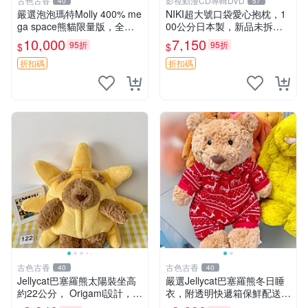
古色古香
影視動漫CD專輯DVD
40
57
嚴選泡泡瑪特Molly 400% me
NIKI超大號口袋愛心抱枕，1
ga space熊貓限量版，全新
00公分日本製，新品未拆封
附原Packaging。拍下即視頻
胖嘟嘟收藏推薦 愛心抱枕 日
10,000
7,150
95折
95折
$
$
確認。 泡泡瑪特 Molly 400%
本 抱枕
熊貓 新
折扣碼
折扣碼
古色古香
古色古香
40
40
Jellycat巴塞羅熊太陽裝坐高
嚴選Jellycat巴塞羅熊冬日睡
約22公分， Origami設計，來
衣，附透明快遞箱保鮮配送，
自越南。嚴選 Recommendat
童趣可愛可收藏 巴塞羅熊 睡