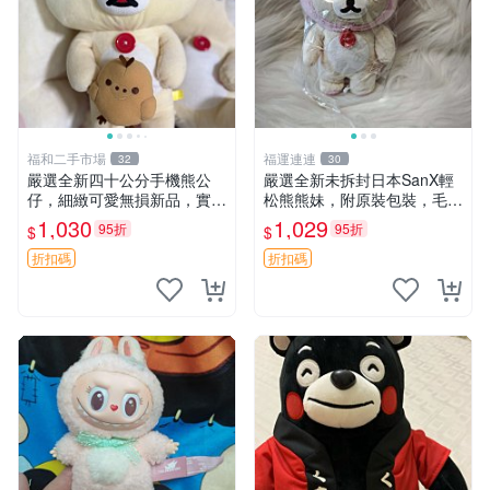
福和二手市場
福運連連
32
30
嚴選全新四十公分手機熊公
嚴選全新未拆封日本SanX輕
仔，細緻可愛無損新品，實拍
松熊熊妹，附原裝包裝，毛絨
展現萌趣風采 潘朵拉 熊抱枕
質地極佳，細膩可愛，推薦收
1,030
1,029
95折
95折
$
$
藏兼送禮，適合女性好友或家
人，限量釋出。鬆熊、熊玩
折扣碼
折扣碼
偶、收藏品