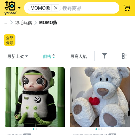
MOMO熊
登
絨毛玩偶
MOMO熊
全部
分類
最新上架
價格
最高人氣