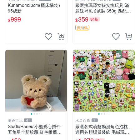
Kunamom30cm(櫃床橘袋）
嚴選拉瑪澤女孩安撫玩具 滿
95成新
意送補包 2號裝 650g 匹配嬰
幼童舒壓好伴侶 女孩專用 安
999
359
84折
$
$
心選擇 安撫玩偶 衝包 玩具
折扣碼
董爺古玩
水星百貨
61
1
StudioHaneul小熊愛心掛件
嚴選各式萌趣動漫角色抱枕，
五角星全新珍藏 紅色推薦收
適用各類場景裝飾 毛絨玩
藏 玩具掛飾 掛件 新品
具、卡通抱枕、趣味玩偶