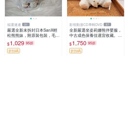
福運連連
影視動漫CD專輯DVD
31
57
嚴選全新未拆封日本SanX輕
全新嚴選坐姿莉娜熊伴嬰服，
松熊熊妹，附原裝包裝，毛絨
中古成色保養佳適宜收藏。無
質地極佳，細膩可愛，推薦收
盒子但品質完好，快速出貨。
1,029
1,750
95折
95折
$
$
藏兼送禮，適合女性好友或家
建議入手！ 中古 玩偶 滬漫
人，限量釋出。鬆熊、熊玩
折扣碼
折扣碼
偶、收藏品