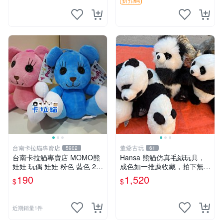
台南卡拉貓專賣店
董爺古玩
5902
61
台南卡拉貓專賣店 MOMO熊
Hansa 熊貓仿真毛絨玩具，
娃娃 玩偶 娃娃 粉色 藍色 2色
成色如一推薦收藏，拍下無疑
分售
心 熊貓 毛絨玩具 收藏
190
1,520
$
$
近期銷量1件