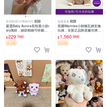
影視動漫CD專輯DVD
福運連連
57
31
嚴選Baby Aurora長頸鹿小抓r
英國Warmies小樹懶瓦姆安撫
ary搖鈴，細節精緻可聆聽清
玩偶，全新正品附原廠吊牌與
脆鈴音 軟萌可愛 定制紀念 金
防塵袋，內藏薰衣草可加熱，
229
1,560
74折
95折
$
$
屬搖鈴 新手媽咪推薦 長頸鹿
適合各個年齡層，冷暖兩用享
抓rary 搖鈴
受抱抱樂趣，不容錯過嚴選好
折扣碼
折扣碼
物 溫暖 冷感