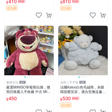
410
810
86折
93折
$
$
共賞。 麋鹿 豆袋 毛茸玩具
折扣碼
折扣碼
董爺古玩
福和二手市場
61
32
嚴選MINISO草莓熊玩偶，微
法國Kaloo白色毛絨熊，灰眼
瑕仍推薦入手收藏 中古 MINI
睛甜蜜笑容，適合安撫逗趣可
SO 草莓熊 玩具 收藏
愛，柔軟面料手感佳。14 白
450
530
89折
$
$
色安撫熊 毛絨玩具 寶寶逗樂
具
折扣碼