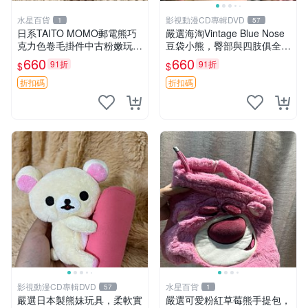
水星百貨
影視動漫CD專輯DVD
1
57
日系TAITO MOMO郵電熊巧
嚴選海淘Vintage Blue Nose
克力色卷毛掛件中古粉嫩玩偶
豆袋小熊，臀部與四肢俱全，
微瑕推薦 postpet momo 郵
坐高11公分，附原盒與吊牌
660
660
91折
91折
$
$
電熊 中古玩偶
收藏。藍鼻子小熊，值得擁有
玩具 憶熊
折扣碼
折扣碼
影視動漫CD專輯DVD
水星百貨
57
1
嚴選日本製熊妹玩具，柔軟實
嚴選可愛粉紅草莓熊手提包，