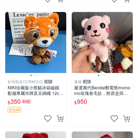
影視動漫CD專輯DVD
董藏
57
29
NIKI珍藏版小熊貓冰箱磁鐵
嚴選萬代Bandai郵電熊momo
配備專屬吊牌及豆綁繩 12cm
mo玫瑰卷毛款，附原盒與吊
廢品嚴選 好評推薦 小熊貓冰
牌，粉嫩可愛入手即柔軟～
350
950
83折
$
$
箱貼 磁鐵掛件 冰箱飾品
玫瑰卷毛 郵電熊 正品
折扣碼