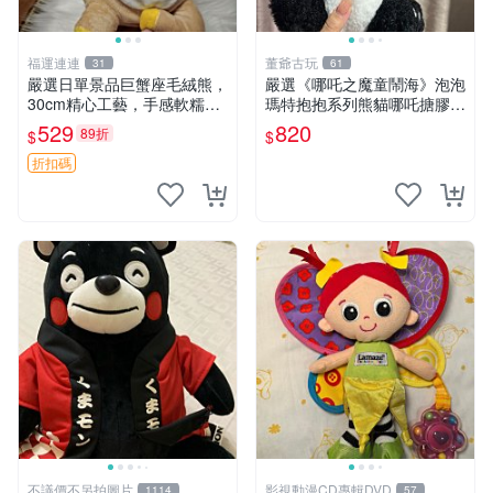
福運連連
董爺古玩
31
61
嚴選日單景品巨蟹座毛絨熊，
嚴選《哪吒之魔童鬧海》泡泡
30cm精心工藝，手感軟糯推
瑪特抱抱系列熊貓哪吒搪膠臉
薦收藏送人 巨蟹座 毛絨玩具
毛絨， STATE：如圖顯示 哪
529
820
89折
$
$
精緻做工
吒 毛絨公仔 泡泡瑪特
折扣碼
不議價不另拍圖片
影視動漫CD專輯DVD
1114
57