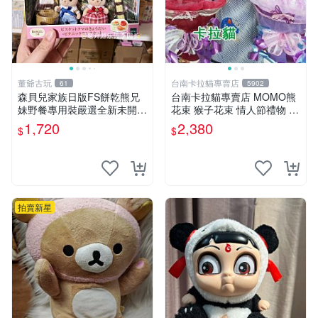
董爺古玩
台南卡拉貓專賣店
61
5902
森貝兒家族日版FS餅乾熊兄
台南卡拉貓專賣店 MOMO熊
妹野餐專用裝嚴選全新未開
花束 猴子花束 情人節禮物 二
封，包含兩組大童款紙盒裝，
選一 可繡字 可今天寄明天到
1,720
2,380
$
$
適合收藏與分享。 餅乾熊兄
妹、野餐、收藏
拍賣新星