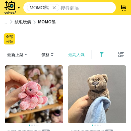
MOMO熊
登
絨毛玩偶
MOMO熊
全部
分類
最新上架
價格
最高人氣