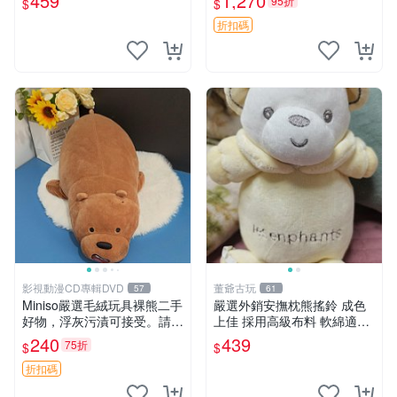
459
1,270
95折
$
$
折扣碼
影視動漫CD專輯DVD
董爺古玩
57
61
Miniso嚴選毛絨玩具裸熊二手
嚴選外銷安撫枕熊搖鈴 成色
好物，浮灰污漬可接受。請詳
上佳 採用高級布料 軟綿適合
閱照片再下單，售出不退不
收藏 安心選購 安撫枕 熊玩具
240
439
75折
$
$
換。全新品相收藏推薦。 裸
搖鈴
熊 毛絨玩具 收藏
折扣碼