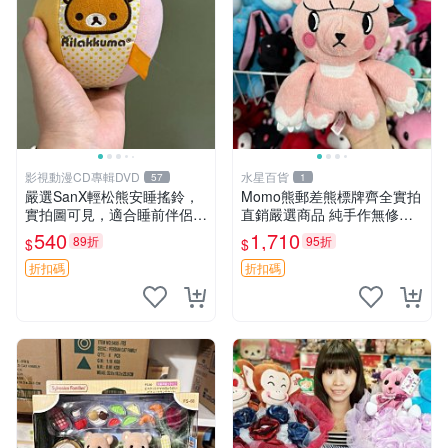
影視動漫CD專輯DVD
水星百貨
57
1
嚴選SanX輕松熊安睡搖鈴，
Momo熊郵差熊標牌齊全實拍
實拍圖可見，適合睡前伴侶，
直銷嚴選商品 純手作無修圖
Picks安撫好物 0325 懸吊 電
可收藏 郵差熊 Momo熊 標牌
540
1,710
89折
95折
$
$
腦
商品
折扣碼
折扣碼