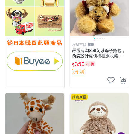
水星百貨
1
嚴選海淘Soft萌系母子熊包，
前袋設計更便攜推薦收藏 母
子熊 軟綿綿 包包
350
83折
$
折扣碼
拍賣新星