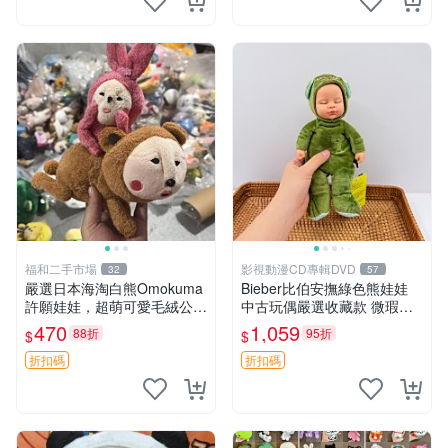
福和二手市場
影視動漫CD專輯DVD
32
57
嚴選日本海淘白熊Omokuma
Bieber比伯安撫綠色熊娃娃
許願娃娃，超萌可愛毛絨公仔
中古玩偶嚴選收藏款 微瑕輕
推薦收藏 白熊 Omokuma 毛
度使用 Bieber綠熊娃娃 中古
470
1,059
88折
95折
$
$
絨玩具 偽裝娃娃 玩具擺飾
玩偶 微瑕
折扣碼
折扣碼