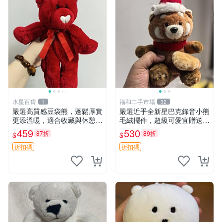
水星百貨
福和二手市場
1
32
嚴選高質感豆袋熊，蓬鬆厚實
嚴選近乎全新星巴克錄音小熊
更添溫暖，適合收藏與休憩。
毛絨擺件，超級可愛宜贈送掛
前胸填充飽滿，背部亦具優雅
飾 錄音小熊 毛絨擺件 贈品
459
530
87折
89折
$
$
設計。 豆袋熊 保暖 溫柔 蓬
松
折扣碼
折扣碼