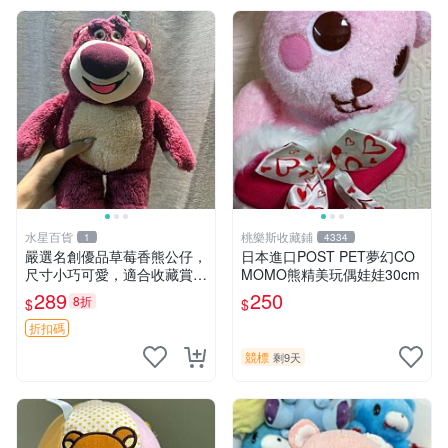
水星百貨
桃樂斯收藏鋪
1
4334
嚴選名創優品草莓香熊公仔，
日本進口POST PET夢幻CO
尺寸小巧可愛，適合收藏賞玩
MOMO熊精美玩偶娃娃30cm
30cm 玩具 公仔 草莓熊
289
250
8折
$
$
折扣碼
競標
剩9天