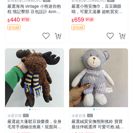
影視動漫CD專輯DVD
影視動漫CD專輯DVD
57
57
嚴選海淘 vintage 小熊迷你抱
嚴選小熊安撫巾，豆豆圓眼
枕 憶記臀部 豆包設計 4cm
睛，可愛又溫馨 超軟質安撫
高 推薦收藏 迷你豆包小熊、
巾，豆豆設計，哄睡好幫手
440
659
87折
91折
$
$
高臀部、豆袋抱枕
約克豆豆眼安撫巾 數碼豆豆
眼
折扣碼
折扣碼
水星百貨
水星百貨
1
1
嚴選超大蓬鬆豆袋麋鹿，全身
嚴選絨質安撫熊附搖鈴 寶寶
毛茸手感極佳推薦！屁股與四
最佳伴眠選擇 可愛可抱 絨毛
肢填充均勻，適合收藏與孩童
玩具 安撫熊 嬰兒用