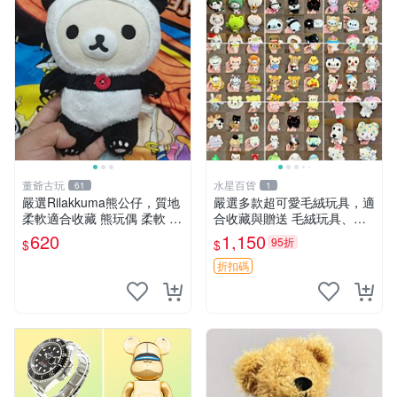
董爺古玩
水星百貨
61
1
嚴選Rilakkuma熊公仔，質地
嚴選多款超可愛毛絨玩具，適
柔軟適合收藏 熊玩偶 柔軟 公
合收藏與贈送 毛絨玩具、抱
仔 收藏
枕、公仔
620
1,150
95折
$
$
折扣碼