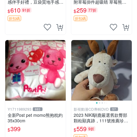
感伴手好禮，豆袋質地手感
附草莓掛件超吸睛 草莓熊手
佳，抱枕小熊 recom 推薦 白
提包 草莓掛件 可愛portunes
610
259
91折
77折
$
$
色豆袋 玩具
e
折扣碼
折扣碼
Y1711989293
影視動漫CD專輯DVD
883
57
全新Post pet momo熊抱枕約
2023 NIKI馴鹿嚴選舊款臀部
35x30cm
顆粒顯真跡，111號推薦珍藏
品 馴鹿 舊款 尾巴顆粒
399
559
9折
$
$
折扣碼