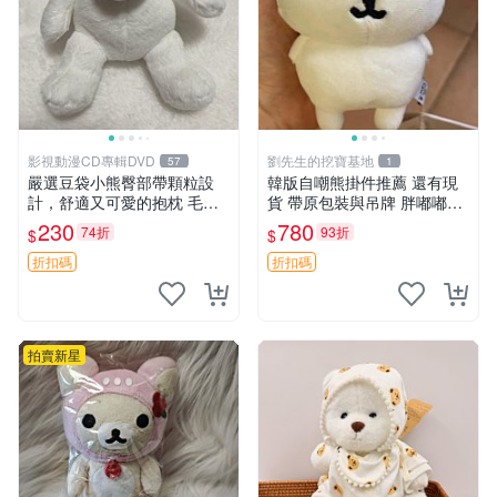
影視動漫CD專輯DVD
劉先生的挖寶基地
57
1
嚴選豆袋小熊臀部帶顆粒設
韓版自嘲熊掛件推薦 還有現
計，舒適又可愛的抱枕 毛絨
貨 帶原包裝與吊牌 胖嘟嘟超
抱枕、臀部按摩、坐墊
可愛 毛絨手感佳 小熊掛件 自
230
780
74折
93折
$
$
嘲抱枕 小熊抱枕
折扣碼
折扣碼
拍賣新星