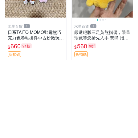
水星百貨
水星百貨
1
1
日系TAITO MOMO郵電熊巧
嚴選絕版三足黃熊指偶，限量
克力色卷毛掛件中古粉嫩玩偶
珍藏等您搶先入手 黃熊 指偶
微瑕推薦 postpet momo 郵
珍藏品
660
560
91折
9折
$
$
電熊 中古玩偶
折扣碼
折扣碼