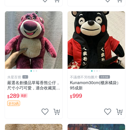
水星百貨
不議價不另拍圖片
1
1114
嚴選名創優品草莓香熊公仔，
Kunamom30cm(櫃床橘袋）
尺寸小巧可愛，適合收藏賞玩
95成新
30cm 玩具 公仔 草莓熊
289
999
8折
$
$
折扣碼