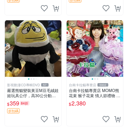
影視動漫CD專輯DVD
台南卡拉貓專賣店
57
5902
嚴選熊貓變裝黃豆M豆毛絨娃
台南卡拉貓專賣店 MOMO熊
娃玩具公仔，高30公分動漫
花束 猴子花束 情人節禮物 二
周邊 熊貓 變裝 公仔
選一 可繡字 可今天寄明天到
359
2,380
84折
$
$
折扣碼