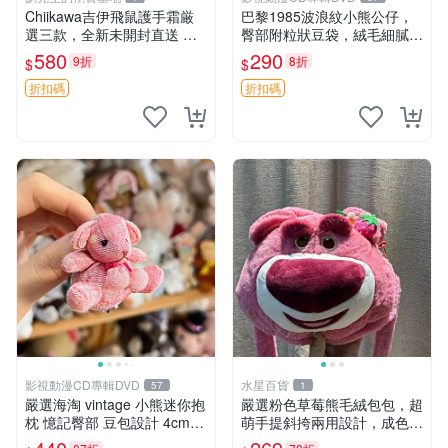
Chiikawa吉伊飛鼠護手霜厳
巴黎1985波浪紋小熊公仔，
選三款，全新未開封直送 飛
臀部附粒狀豆袋，絨毛細膩臉
鼠 護手霜 吉伊三款 新貨
部可愛，中古嚴選推薦 小熊
580
290
9折
8折
$
$
公仔 豆袋
折扣碼
折扣碼
影視動漫CD專輯DVD
水星百貨
57
1
嚴選海淘 vintage 小熊迷你抱
嚴選粉色草莓熊毛絨包包，超
枕 憶記臀部 豆包設計 4cm
萌手提斜挎兩用設計，成色上
高 推薦收藏 迷你豆包小熊、
佳容量大 粉紅草莓 毛絨包 超