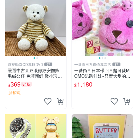
影視動漫CD專輯DVD
一番街日系禮物專賣店
57
87
嚴選中古豆豆眼條紋安撫熊
一番街＊日本帶回＊超可愛M
毛絨公仔 色澤新鮮 微小瑕疵
OMO趴趴娃娃~只賣大隻的1
可收藏 中古 安撫熊 條紋公仔
號~單隻價～生日禮物
369
1,180
84折
$
$
折扣碼