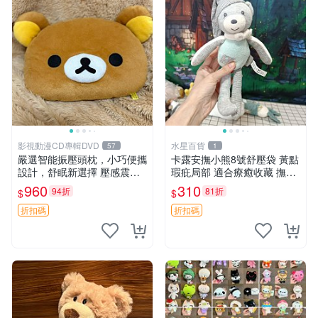
影視動漫CD專輯DVD
水星百貨
57
1
嚴選智能振壓頭枕，小巧便攜
卡露安撫小熊8號舒壓袋 黃點
設計，舒眠新選擇 壓感震動
瑕疪局部 適合療癒收藏 撫慰
頭枕 確切尺寸 小巧便攜
身心 美肌養護 放鬆好物
960
310
94折
81折
$
$
折扣碼
折扣碼