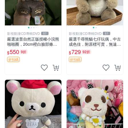
影視動漫CD專輯DVD
影視動漫CD專輯DVD
57
57
嚴選波普自然正版授權小浣熊
嚴選千尋熊貓七仔玩偶，中古
啪啪圈，20cm橙白臉部條紋
成色佳，附原標可賣，無遠方
清晰，毛絨超萌贈品推薦。
一手送第二天即達 中古玩偶
550
729
9折
92折
$
$
小浣熊 波普 圈環
熊貓七仔 千尋
折扣碼
折扣碼