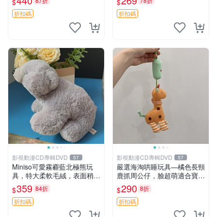
440
269
87折
78折
$
$
高臀部、豆袋抱枕
大容量
折扣碼
折扣碼
影視動漫CD專輯DVD
影視動漫CD專輯DVD
57
57
Miniso可愛霧霾藍北極熊玩
嚴選海淘哄睡玩具—橘色長頸
具，特大柔軟毛絨，表面稍有
鹿抓周公仔，臉超萌適合寶寶
使用痕跡，適合居家擺放 23
陪伴，中古略有使用痕跡 橘
359
290
84折
8折
$
$
CM 毛絨玩具 北極熊 魯班熊
色 長頸鹿 抓周
折扣碼
折扣碼