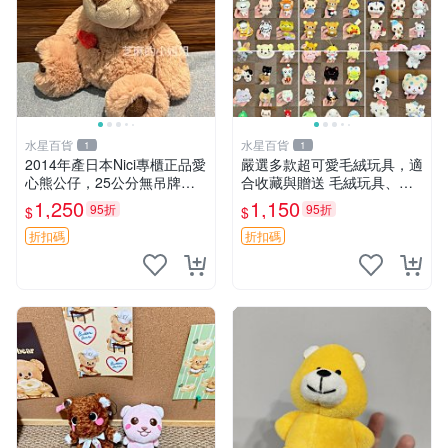
水星百貨
水星百貨
1
1
2014年產日本Nici專櫃正品愛
嚴選多款超可愛毛絨玩具，適
心熊公仔，25公分無吊牌全
合收藏與贈送 毛絨玩具、抱
新 愛心熊 公仔 熊抱玩偶
枕、公仔
1,250
1,150
95折
95折
$
$
折扣碼
折扣碼