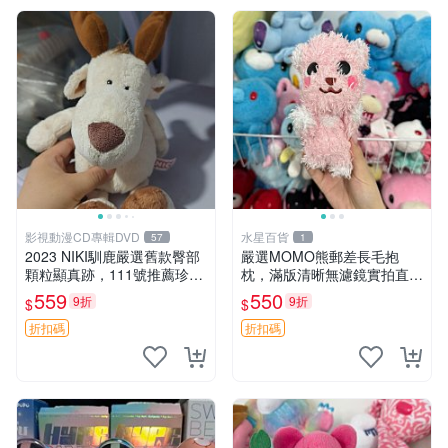
影視動漫CD專輯DVD
水星百貨
57
1
2023 NIKI馴鹿嚴選舊款臀部
嚴選MOMO熊郵差長毛抱
顆粒顯真跡，111號推薦珍藏
枕，滿版清晰無濾鏡實拍直
品 馴鹿 舊款 尾巴顆粒
銷。每周新品到貨，不容錯
559
550
9折
9折
$
$
過！ 郵差熊 長毛 抱枕
折扣碼
折扣碼