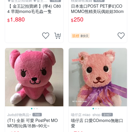
★金王記拍寶網 ★金王記
桃樂斯收藏鋪
1638
4334
拍寶趣
【 金王記拍寶網 】(學4) C80
日本進口POST PET夢幻CO
4 早期momo毛毛蟲一隻
MOMO熊精美玩偶娃娃30cm
1,880
250
$
$
競標
剩9天
Judy好物商品~
喵仔店 miao_shop
700
3167
(T1) 全新 可愛 PostPet MO
喵仔店 口愛COmomo無敵口
MO熊玩偶/吊飾~90元~
愛