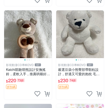
影視動漫CD專輯DVD
影視動漫CD專輯DVD
57
57
Kaichi凱馳萌熊設計安撫搖
嚴選豆袋小熊臀部帶顆粒設
鈴，柔軟入手，推薦哄睡好選
計，舒適又可愛的抱枕 毛絨
擇 熊公仔 安撫玩具 喂食環
抱枕、臀部按摩、坐墊
220
230
73折
74折
$
$
折扣碼
折扣碼