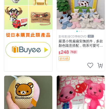
影視動漫CD專輯DVD
57
嚴選小熊扁扁安撫抓件，多款
顏色隨意搭配，萌系可愛可改
掛件 小熊安撫抓件 憶記 抓繩
248
76折
$
孩童掛件
折扣碼