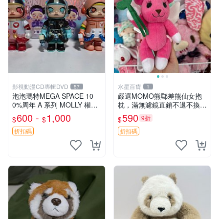
影視動漫CD專輯DVD
水星百貨
57
1
泡泡瑪特MEGA SPACE 10
嚴選MOMO熊郵差熊仙女抱
0%周年 A 系列 MOLLY 權威
枕，滿無濾鏡直銷不退不換
隱藏款 嚴選薄荷巧克力色 80
經典造型可愛必備 紅薯啵啵
600 -
1,000
590
9折
$
$
$
年代風味 權威推薦 合適收藏
間抱枕 抱枕 時尚
折扣碼
折扣碼