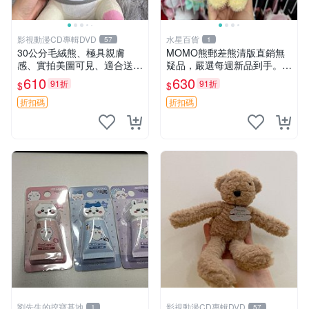
影視動漫CD專輯DVD
水星百貨
57
1
30公分毛絨熊、極具親膚
MOMO熊郵差熊清版直銷無
感、實拍美圖可見、適合送禮
疑品，嚴選每週新品到手。紅
收藏 毛絨熊 送禮 熊抱
薯啵啵鮮果間 郵差熊 清版 紅
610
630
91折
91折
$
$
薯啵啵間
折扣碼
折扣碼
劉先生的挖寶基地
影視動漫CD專輯DVD
1
57