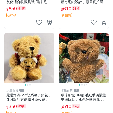
灰仍適合收藏賞玩 熊妹 毛絨
新奇毛絨設計，蘋果實拍展
玩具 浮雕熊
示，成色極佳 晚安香薰 馮娃
659
610
91折
91折
$
$
娃 毛絨玩偶
折扣碼
折扣碼
水星百貨
水星百貨
1
1
嚴選海淘Soft萌系母子熊包，
環球影城TIM熊毛絨手偶嚴選
前袋設計更便攜推薦收藏 母
安撫玩具，成色佳微瑕疵，贈
子熊 軟綿綿 包包
小禮物超值優惠 TIM熊 毛絨
350
510
83折
89折
$
$
手偶 安撫 toy 嚴選
折扣碼
折扣碼