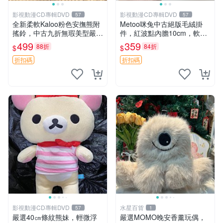
影視動漫CD專輯DVD
影視動漫CD專輯DVD
57
57
全新柔軟Kaloo粉色安撫熊附
Metoo咪兔中古絕版毛絨掛
搖鈴，中古九折無瑕美型嚴選
件，紅波點內膽10cm，軟糯
收藏 粉色 安撫 玩具
宜贈送收藏 咪熊 毛絨 掛件
499
359
88折
84折
$
$
折扣碼
折扣碼
影視動漫CD專輯DVD
水星百貨
57
1
嚴選40㎝條紋熊妹，輕微浮
嚴選MOMO晚安香薰玩偶，