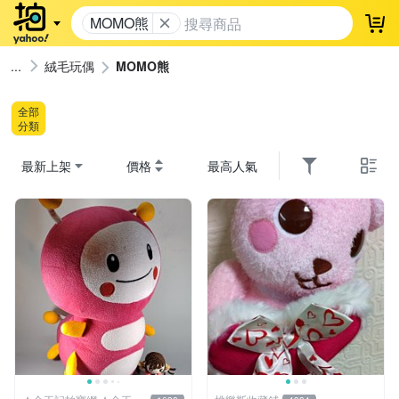
MOMO熊
登
絨毛玩偶
MOMO熊
全部
分類
最新上架
價格
最高人氣