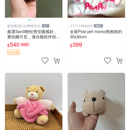
影視動漫CD專輯DVD
Y1711989293
57
883
嚴選SanX輕松熊安睡搖鈴，
全新Post pet momo熊抱枕約
實拍圖可見，適合睡前伴侶，
35x30cm
Picks安撫好物 0325 懸吊 電
540
399
89折
$
$
腦
折扣碼