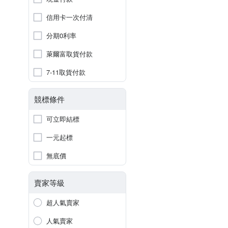
信用卡一次付清
分期0利率
萊爾富取貨付款
7-11取貨付款
競標條件
可立即結標
一元起標
無底價
賣家等級
超人氣賣家
人氣賣家