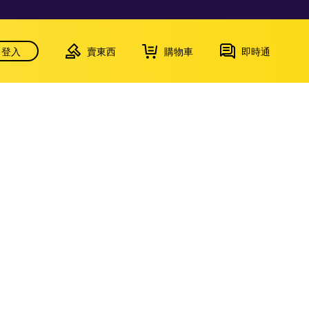
登入
賣東西
購物車
即時通