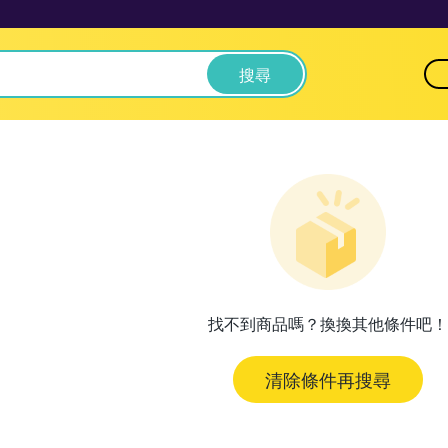
搜尋
找不到商品嗎？換換其他條件吧！
清除條件再搜尋