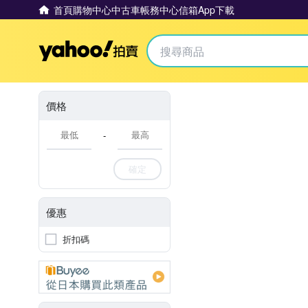
首頁
購物中心
中古車
帳務中心
信箱
App下載
Yahoo拍賣
價格
-
確定
優惠
折扣碼