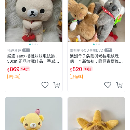
福運連連
影視動漫CD專輯DVD
31
57
嚴選 sanx 櫻桃妹妹毛絨熊，
澳洲母子袋鼠與考拉毛絨玩
30cm 正品收藏佳品，手感極
偶，全新如初，附原廠標籤，
軟，適合贈送與收藏 櫻桃妹
手感極軟，適合贈送親朋好
869
820
94折
93折
$
$
妹、sanx、毛絨熊
友。袋鼠與考拉正版，精緻尺
寸，適合作為收藏或家飾擺
折扣碼
折扣碼
設，增添暖意。 母子、袋
鼠、