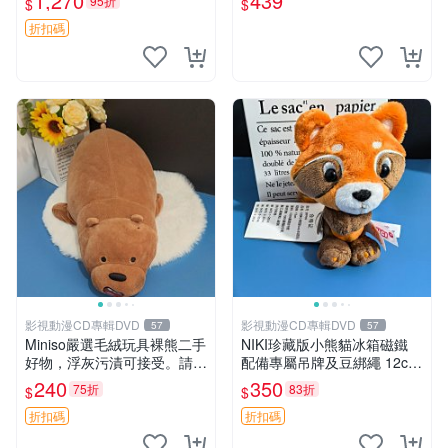
1,270
439
95折
$
$
搖鈴
折扣碼
影視動漫CD專輯DVD
影視動漫CD專輯DVD
57
57
Miniso嚴選毛絨玩具裸熊二手
NIKI珍藏版小熊貓冰箱磁鐵
好物，浮灰污漬可接受。請詳
配備專屬吊牌及豆綁繩 12cm
閱照片再下單，售出不退不
廢品嚴選 好評推薦 小熊貓冰
240
350
75折
83折
$
$
換。全新品相收藏推薦。 裸
箱貼 磁鐵掛件 冰箱飾品
熊 毛絨玩具 收藏
折扣碼
折扣碼