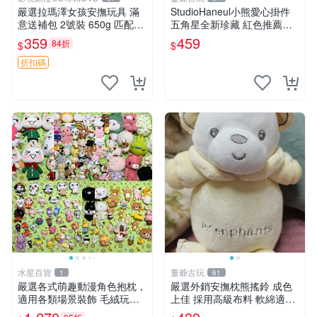
嚴選拉瑪澤女孩安撫玩具 滿
StudioHaneul小熊愛心掛件
意送補包 2號裝 650g 匹配嬰
五角星全新珍藏 紅色推薦收
幼童舒壓好伴侶 女孩專用 安
藏 玩具掛飾 掛件 新品
359
459
84折
$
$
心選擇 安撫玩偶 衝包 玩具
折扣碼
水星百貨
董爺古玩
1
61
嚴選各式萌趣動漫角色抱枕，
嚴選外銷安撫枕熊搖鈴 成色
適用各類場景裝飾 毛絨玩
上佳 採用高級布料 軟綿適合
具、卡通抱枕、趣味玩偶
收藏 安心選購 安撫枕 熊玩具