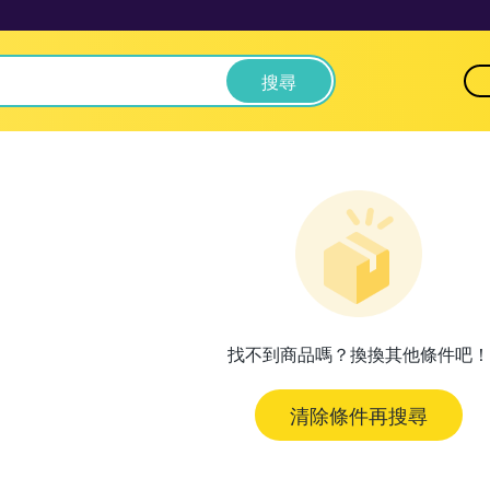
搜尋
找不到商品嗎？換換其他條件吧！
清除條件再搜尋