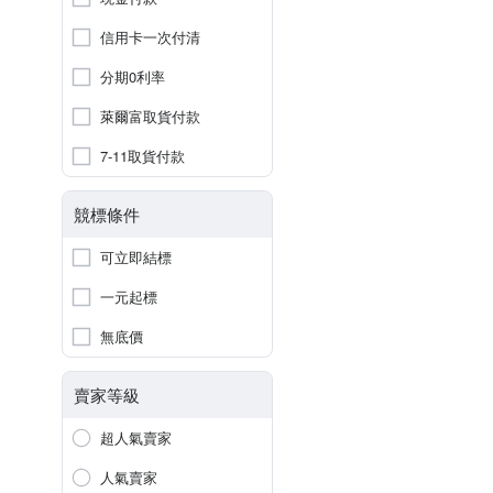
信用卡一次付清
分期0利率
萊爾富取貨付款
7-11取貨付款
競標條件
可立即結標
一元起標
無底價
賣家等級
超人氣賣家
人氣賣家