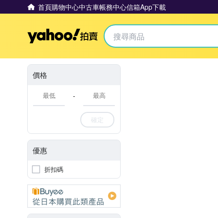
首頁
購物中心
中古車
帳務中心
信箱
App下載
Yahoo拍賣
價格
-
確定
優惠
折扣碼