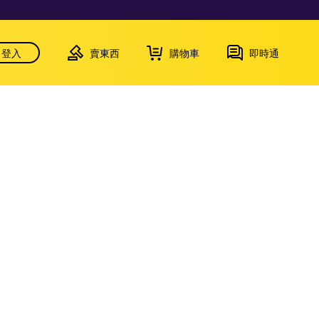
登入
賣東西
購物車
即時通