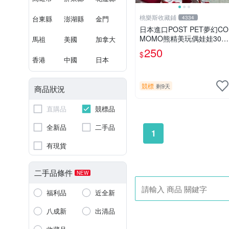
桃樂斯收藏鋪
台東縣
澎湖縣
金門
4334
日本進口POST PET夢幻CO
MOMO熊精美玩偶娃娃30c
馬祖
美國
加拿大
m
250
$
香港
中國
日本
競標
剩9天
商品狀況
直購品
競標品
全新品
二手品
1
有現貨
二手品條件
NEW
福利品
近全新
八成新
出清品