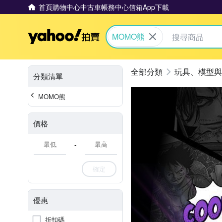
首頁
購物中心
中古車
帳務中心
信箱
App下載
Yahoo拍賣
MOMO熊
玩具、模型與
分類清單
MOMO熊
價格
-
確定
優惠
折扣碼