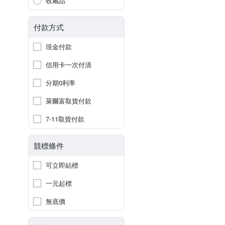
收藏品
付款方式
現金付款
信用卡一次付清
分期0利率
萊爾富取貨付款
7-11取貨付款
競標條件
可立即結標
一元起標
無底價