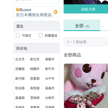
遊戲卡牌
全部
運送
(1)
可面交
跨國運送
1 ~ 1 筆結果
所在地
全部商品
台北市
新北市
基隆市
宜蘭縣
桃園市
新竹市
新竹縣
苗栗縣
台中市
彰化縣
南投縣
嘉義市
嘉義縣
雲林縣
台南市
高雄市
屏東縣
花蓮縣