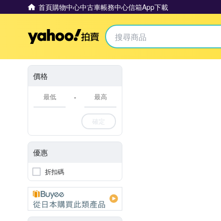
首頁
購物中心
中古車
帳務中心
信箱
App下載
Yahoo拍賣
價格
-
確定
優惠
折扣碼