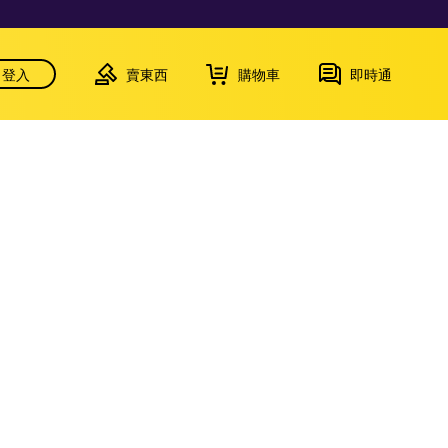
登入
賣東西
購物車
即時通