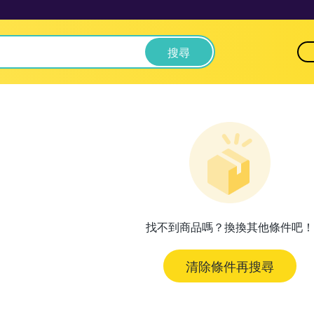
搜尋
找不到商品嗎？換換其他條件吧！
清除條件再搜尋