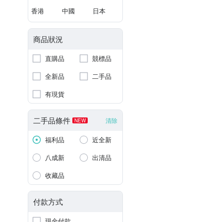
香港
中國
日本
商品狀況
直購品
競標品
全新品
二手品
有現貨
二手品條件
清除
NEW
福利品
近全新
八成新
出清品
收藏品
付款方式
現金付款