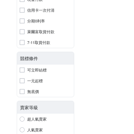
信用卡一次付清
分期0利率
萊爾富取貨付款
7-11取貨付款
競標條件
可立即結標
一元起標
無底價
賣家等級
超人氣賣家
人氣賣家