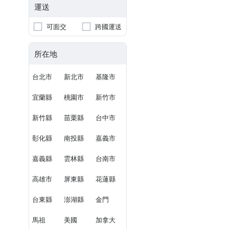
運送
可面交
跨國運送
所在地
台北市
新北市
基隆市
宜蘭縣
桃園市
新竹市
新竹縣
苗栗縣
台中市
彰化縣
南投縣
嘉義市
嘉義縣
雲林縣
台南市
高雄市
屏東縣
花蓮縣
台東縣
澎湖縣
金門
馬祖
美國
加拿大