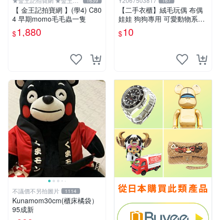
★金王記拍寶網 ★金王記
Y2067503817
1639
167
拍寶趣
【 金王記拍寶網 】(學4) C80
【二手衣櫃】絨毛玩偶 布偶
4 早期momo毛毛蟲一隻
娃娃 狗狗專用 可愛動物系列
耐咬耐磨玩具 玩偶 粉紅熊寵
1,880
10
$
$
物玩具 1120929
不議價不另拍圖片
1114
Kunamom30cm(櫃床橘袋）
95成新