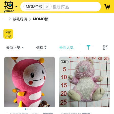
MOMO熊
登
絨毛玩偶
MOMO熊
全部
分類
最新上架
價格
最高人氣