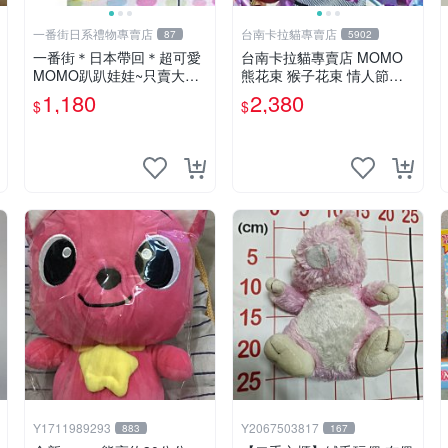
一番街日系禮物專賣店
台南卡拉貓專賣店
87
5902
一番街＊日本帶回＊超可愛
台南卡拉貓專賣店 MOMO
MOMO趴趴娃娃~只賣大隻
熊花束 猴子花束 情人節禮
的1號~單隻價～生日禮物
物 二選一 可繡字 可今天寄
1,180
2,380
$
$
明天到
Y1711989293
Y2067503817
883
167