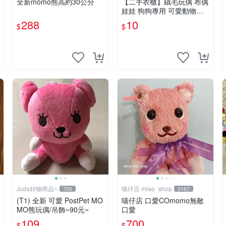
全新momo熊高約30公分
【二手衣櫃】絨毛玩偶 布偶
娃娃 狗狗專用 可愛動物系
列 耐咬耐磨玩具 玩偶 粉紅
288
10
$
$
熊寵物玩具 1120929
Judy好物商品~
喵仔店 miao_shop
700
3167
(T1) 全新 可愛 PostPet MO
喵仔店 口愛COmomo無敵
MO熊玩偶/吊飾~90元~
口愛
109
700
$
$