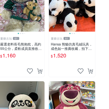
董爺古玩
董爺古玩
61
61
嚴選老料長毛熊抱枕，高約
Hansa 熊貓仿真毛絨玩具，
55公分，柔軟成員直推收藏
成色如一推薦收藏，拍下無
長毛熊 柔軟熊抱枕 55公分
疑心 熊貓 毛絨玩具 收藏
1,160
1,520
$
$