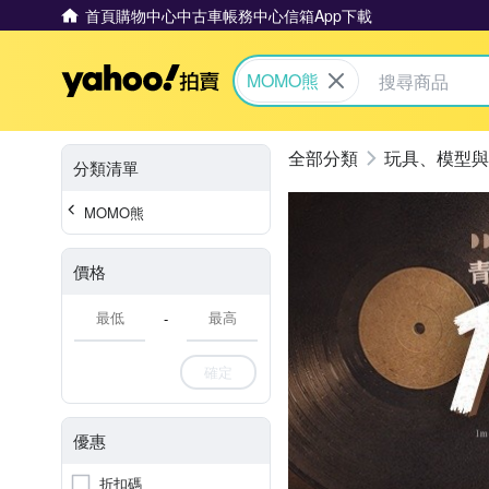
首頁
購物中心
中古車
帳務中心
信箱
App下載
Yahoo拍賣
MOMO熊
玩具、模型與
分類清單
MOMO熊
價格
-
確定
優惠
折扣碼