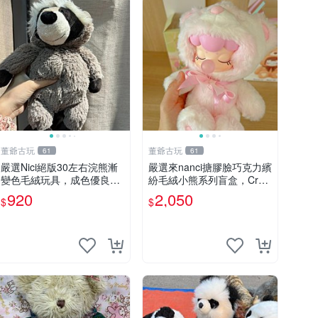
董爺古玩
董爺古玩
61
61
嚴選Nici絕版30左右浣熊漸
嚴選來nanci搪膠臉巧克力繽
變色毛絨玩具，成色優良伴
紛毛絨小熊系列盲盒，Crea
隨原廠牌標 浣熊 玩具 毛絨
my櫻花巧藝盲盒 隱藏款Cre
920
2,050
$
$
amy櫻花巧藝 嬰熊盲盒娃娃
樂趣盲盒