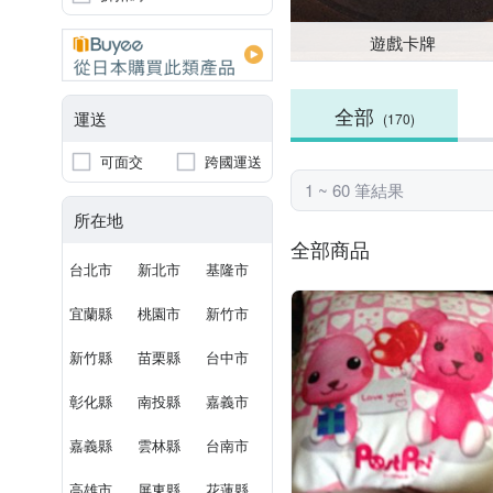
遊戲卡牌
全部
運送
(170)
可面交
跨國運送
1 ~ 60 筆結果
所在地
全部商品
台北市
新北市
基隆市
宜蘭縣
桃園市
新竹市
新竹縣
苗栗縣
台中市
彰化縣
南投縣
嘉義市
嘉義縣
雲林縣
台南市
高雄市
屏東縣
花蓮縣