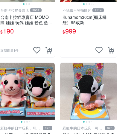
台南卡拉貓專賣店
不議價不另拍圖片
5902
1114
台南卡拉貓專賣店 MOMO
Kunamom30cm(櫃床橘
熊 娃娃 玩偶 娃娃 粉色 藍色
袋）95成新
2色分售
190
999
$
$
近期銷量1件
彩虹牛的日本玩具，可7
彩虹牛的日本玩具，可7
825
825
取付
取付