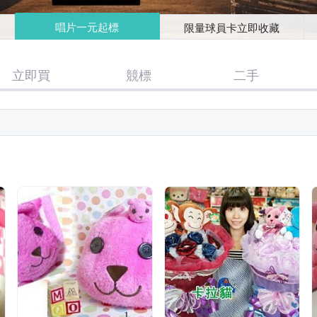
唱片一元起標
限量球員卡立即收藏
立即買
競標
二手