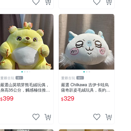
董爺古玩
董爺古玩
61
61
嚴選山莫萌芽熊毛絨玩偶，
嚴選 Chiikawa 吉伊卡哇烏
身高35公分，觸感極佳推薦
薩奇趴姿毛絨玩具，長約30
收藏 萌芽熊 毛絨玩偶 串珠
cm，質地超軟適合收藏 烏
399
329
$
$
玩偶
薩奇 Chiikawa 毛絨 超軟