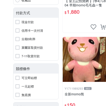
收藏品
【 金王記拍寶網 】(學4) C8
04 早期momo毛毛蟲一隻
1,880
$
付款方式
現金付款
信用卡一次付清
分期0利率
萊爾富取貨付款
7-11取貨付款
競標條件
可立即結標
一元起標
Y1711989293
883
全新momo熊
無底價
150
$