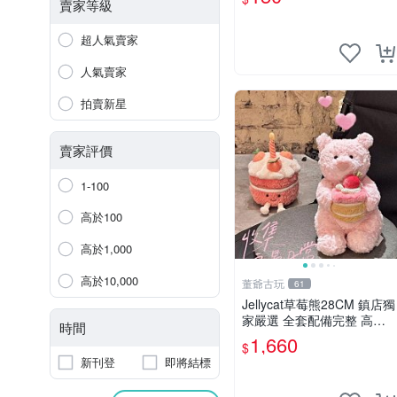
賣家等級
超人氣賣家
人氣賣家
拍賣新星
賣家評價
1-100
高於100
高於1,000
高於10,000
董爺古玩
61
Jellycat草莓熊28CM 鎮店獨
家嚴選 全套配備完整 高品
時間
質收藏好物 紋章 玩具熊 定
1,660
$
制熊
新刊登
即將結標