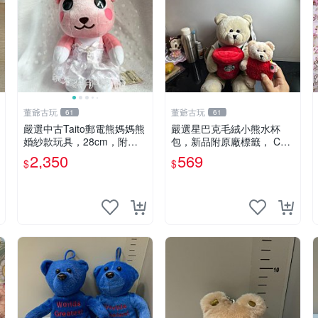
董爺古玩
董爺古玩
61
61
嚴選中古Taito郵電熊媽媽熊
嚴選星巴克毛絨小熊水杯
婚紗款玩具，28cm，附原
包，新品附原廠標籤， CO
盒，保存極佳實拍，婚紗細
NDITION 良好，詳情請參閱
2,350
569
$
$
節清晰可見，偶像收藏推薦
商品圖片。 星巴克 毛絨小
婚紗小花 玩具 模型
熊 水杯包