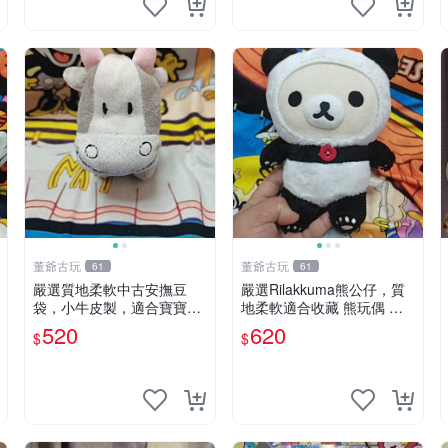
董爺古玩
董爺古玩
61
61
嚴選質地柔軟中古安撫豆
嚴選Rilakkuma熊公仔，質
袋，小牛皮製，適合寶寶安
地柔軟適合收藏 熊玩偶 柔
心入眠。 安撫豆袋 小牛皮
軟 公仔 收藏
520
620
$
$
寶寶安撫