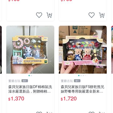
董爺古玩
董爺古玩
61
61
森貝兒家族日版DF棉棉鼠洗
森貝兒家族日版FS餅乾熊兄
澡水嚴選新品，附贈棉棉鼠
妹野餐專用裝嚴選全新未開
媽媽與嬰兒及配件。-paper
封，包含兩組大童款紙盒
1,370
1,720
$
$
盒裝，輕便設計方便攜帶。
裝，適合收藏與分享。 餅乾
棉棉鼠 棉玩 公仔
熊兄妹、野餐、收藏