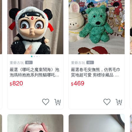
董爺古玩
董爺古玩
61
61
嚴選《哪吒之魔童鬧海》泡
嚴選卷毛安撫熊，仿舊毛巾
泡瑪特抱抱系列熊貓哪吒搪
質地超可愛 剪標珍藏品 老
膠臉毛絨， STATE：如圖顯
式毛巾質地 安撫熊 款式
820
469
$
$
示 哪吒 毛絨公仔 泡泡瑪特