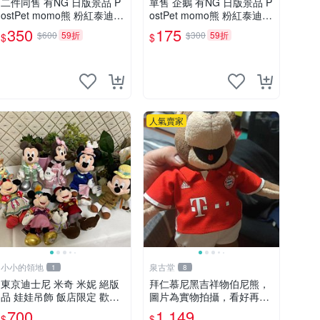
二件同售 有NG 日版景品 P
單售 企鵝 有NG 日版景品 P
ostPet momo熊 粉紅泰迪熊
ostPet momo熊 粉紅泰迪熊
妹妹 comomo 企鵝 娃娃 布
娃娃 布偶 手指頭 娃娃
350
175
$600
59折
$300
59折
$
$
偶 手指頭 娃娃
人氣賣家
小小的領地
泉古堂
1
8
東京迪士尼 米奇 米妮 絕版
拜仁慕尼黑吉祥物伯尼熊，
品 娃娃吊飾 飯店限定 歡樂
圖片為實物拍攝，看好再
滿人間 復活節
拍，不退不換-187978
700
1,149
$
$