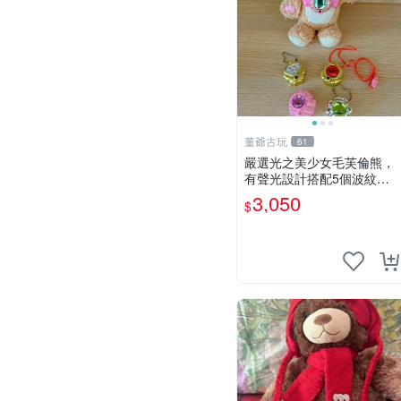
董爺古玩
61
嚴選光之美少女毛芙倫熊，
有聲光設計搭配5個波紋
石，成色完美如圖。爽快附
3,050
$
電池，讓愛心不打折扣。 光
之美少女 毛芙倫熊 波紋石
有聲光