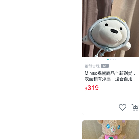
董爺古玩
61
Miniso裸熊商品全新到貨，
表面稍有浮塵，適合自用收
藏嚴選款。 裸熊 商品 裸熊
319
$
玩偶