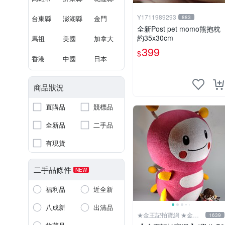
Y1711989293
台東縣
澎湖縣
金門
883
全新Post pet momo熊抱枕
約35x30cm
馬祖
美國
加拿大
399
$
香港
中國
日本
商品狀況
直購品
競標品
全新品
二手品
有現貨
二手品條件
NEW
福利品
近全新
八成新
出清品
★金王記拍寶網 ★金王
1639
記拍寶趣