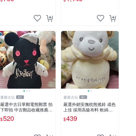
董爺古玩
董爺古玩
61
61
嚴選中古日單郵電熊郵票 拍
嚴選外銷安撫枕熊搖鈴 成色
下即拍 中古郵品收藏推薦
上佳 採用高級布料 軟綿適
郵票 郵電熊 日本
合收藏 安心選購 安撫枕 熊
520
439
$
$
玩具 搖鈴