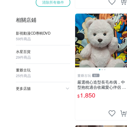
清除所有條件
相關店鋪
影視動漫CD專輯DVD
59件商品
水星百貨
29件商品
董爺古玩
25件商品
董爺古玩
61
嚴選桃心造型長毛布偶，中
型抱枕適合收藏愛心伴侶 桃
更多店舖
心抱枕 布娃娃 猛咬布偶
1,850
$