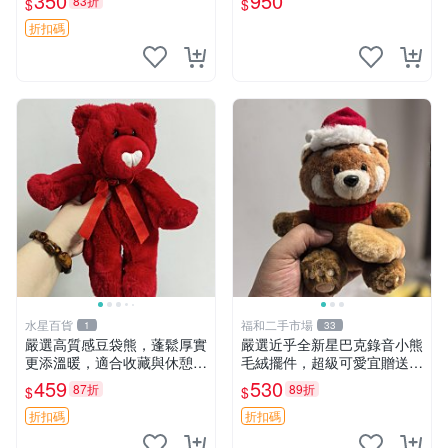
350
950
83折
$
$
箱貼 磁鐵掛件 冰箱飾品
玫瑰卷毛 郵電熊 正品
折扣碼
水星百貨
福和二手市場
1
33
嚴選高質感豆袋熊，蓬鬆厚實
嚴選近乎全新星巴克錄音小熊
更添溫暖，適合收藏與休憩。
毛絨擺件，超級可愛宜贈送掛
前胸填充飽滿，背部亦具優雅
飾 錄音小熊 毛絨擺件 贈品
459
530
87折
89折
$
$
設計。 豆袋熊 保暖 溫柔 蓬
松
折扣碼
折扣碼