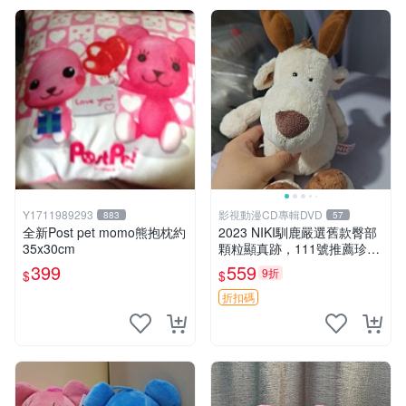
Y1711989293
影視動漫CD專輯DVD
883
57
全新Post pet momo熊抱枕約
2023 NIKI馴鹿嚴選舊款臀部
35x30cm
顆粒顯真跡，111號推薦珍藏
品 馴鹿 舊款 尾巴顆粒
399
559
9折
$
$
折扣碼