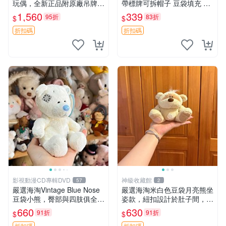
玩偶，全新正品附原廠吊牌與
帶標牌可拆帽子 豆袋填充 附
防塵袋，內藏薰衣草可加熱，
實拍 微瑕處理 十足可愛 單只
1,560
339
95折
83折
$
$
適合各個年齡層，冷暖兩用享
15.9元 松鼠變裝 棉質豆袋 玩
受抱抱樂趣，不容錯過嚴選好
具熊
折扣碼
折扣碼
物 溫暖 冷感
影視動漫CD專輯DVD
神級收藏館
57
2
嚴選海淘Vintage Blue Nose
嚴選海淘米白色豆袋月亮熊坐
豆袋小熊，臀部與四肢俱全，
姿款，紐扣設計於肚子間，觸
坐高11公分，附原盒與吊牌
感柔軟，實用推薦。主頁60
660
630
91折
91折
$
$
收藏。藍鼻子小熊，值得擁有
包 月亮熊 豆袋 細節
折扣碼
折扣碼