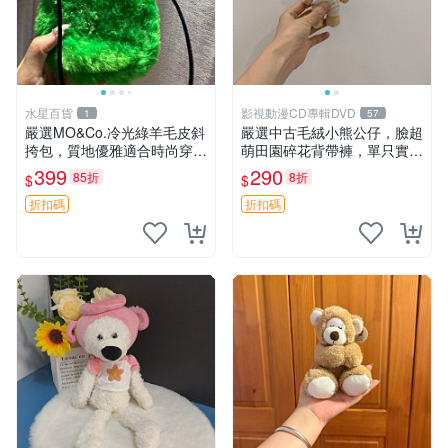
水星百貨
影視動漫CD專輯DVD
1
57
嚴選MO&Co.冷光綠羊毛皮斜
嚴選中古毛絨小熊公仔，臉超
挎包，質地優雅適合時尚穿搭
萌田園碎花背帶褲，單只實拍
冷光綠 皮包 斜挎包
展示 中古、毛絨玩具、玩偶
399
290
85折
8折
$
$
折扣碼
折扣碼