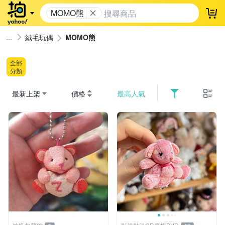
MOMO熊
登
絨毛玩偶
MOMO熊
全部
分類
最新上架
價格
最高人氣