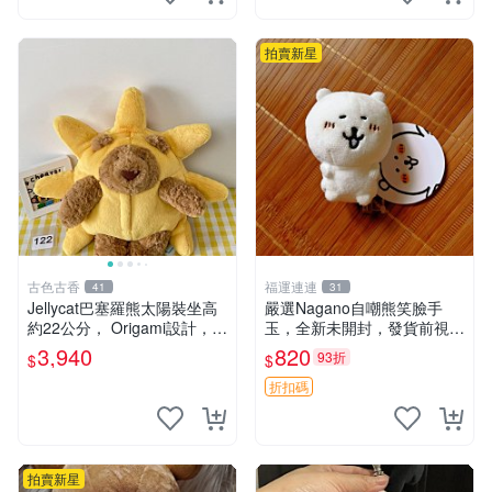
鼠、
拍賣新星
古色古香
福運連連
41
31
Jellycat巴塞羅熊太陽裝坐高
嚴選Nagano自嘲熊笑臉手
約22公分， Origami設計，來
玉，全新未開封，發貨前視頻
自越南。嚴選 Recommendat
確認，海南 廣西 貴州 嚴選N
3,940
820
93折
$
$
ion！巴塞羅、 Origami熊、J
agano自嘲熊笑臉手玉，全新
elly
未開封，發貨前視頻確認，四
折扣碼
川 重慶 內
拍賣新星