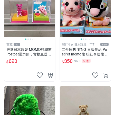
董藏
彩虹牛的日本玩具，可7取
30
825
付
嚴選日本原裝 MOMO熊櫥窗
二件同售 有NG 日版景品 Po
Postpet暴力熊，實物直送新
stPet momo熊 粉紅泰迪熊 妹
臺灣。MOMO熊 暴力熊 熊貓
妹 comomo 企鵝 娃娃 布偶
620
350
$600
59折
$
$
櫥窗
手指頭 娃娃