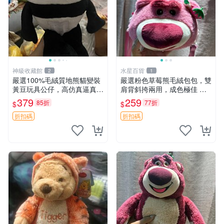
神級收藏館
水星百貨
2
1
嚴選100%毛絨質地熊貓變裝
嚴選粉色草莓熊毛絨包包，雙
黃豆玩具公仔，高仿真逼真模
肩背斜挎兩用，成色極佳 精
擬，適合收藏愛好者 熊貓 黃
準關鍵詞：草莓熊 包包 毛絨
379
259
85折
77折
$
$
豆 公仔
折扣碼
折扣碼