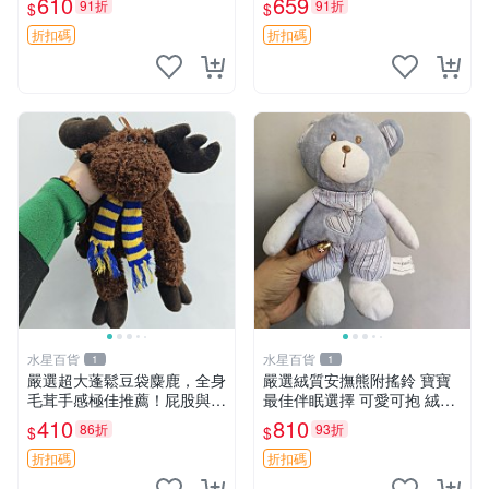
610
659
91折
91折
$
$
放松 推薦居家使用 RUSS系
約克豆豆眼安撫巾 數碼豆豆
列 豆豆熊屁屁坐墊 3D顆粒結
眼
折扣碼
折扣碼
構
水星百貨
水星百貨
1
1
嚴選超大蓬鬆豆袋麋鹿，全身
嚴選絨質安撫熊附搖鈴 寶寶
毛茸手感極佳推薦！屁股與四
最佳伴眠選擇 可愛可抱 絨毛
肢填充均勻，適合收藏與孩童
玩具 安撫熊 嬰兒用
410
810
86折
93折
$
$
共賞。 麋鹿 豆袋 毛茸玩具
折扣碼
折扣碼