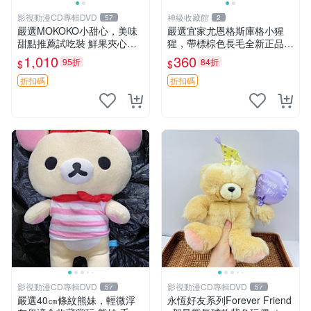
影視動漫CD專輯DVD
神級收藏館
57
2
嚴選MOKOKO小甜心，美味
嚴選宜家尤恩格斯庫格小猩
甜點推薦試吃裝 鮮果夾心糖
猩，帶標棕色長毛全新正品，
果，甜蜜滋味享不停 薄荷草
保存極佳。 宜家 尤恩格斯 庫
1,010
360
95折
84折
$
$
莓 奶油心 60粒 mini小甜心糖
格小猩猩
果，水果味夾心零食裝 心形
折扣碼
折扣碼
糖果 60
影視動漫CD專輯DVD
影視動漫CD專輯DVD
57
57
嚴選40㎝條紋熊妹，輕微浮
永恆好友系列Forever Friend