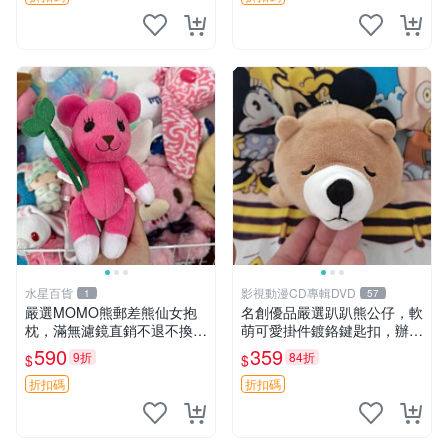
水星百貨
影視動漫CD專輯DVD
1
57
嚴選MOMO熊郵差熊仙女抱
名創優品嚴選趴趴熊公仔，軟
枕，滿無濾鏡直銷不退不換
萌可愛掛件鍍鉻鍵匙扣，辦公
經典造型可愛必備 紅薯啵啵
放松好選擇 趴趴熊 鍍鉻鍵匙
590
359
9折
84折
$
$
間抱枕 抱枕 時尚
扣 萬用掛件
折扣碼
折扣碼