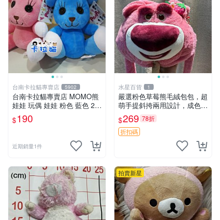
台南卡拉貓專賣店
水星百貨
5902
1
台南卡拉貓專賣店 MOMO熊
嚴選粉色草莓熊毛絨包包，超
娃娃 玩偶 娃娃 粉色 藍色 2色
萌手提斜挎兩用設計，成色上
分售
佳容量大 粉紅草莓 毛絨包 超
190
269
78折
$
$
大容量
折扣碼
近期銷量1件
拍賣新星