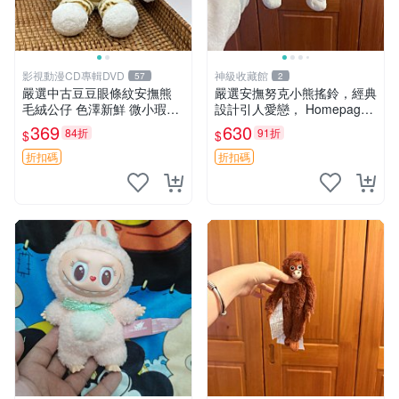
影視動漫CD專輯DVD
神級收藏館
57
2
嚴選中古豆豆眼條紋安撫熊
嚴選安撫努克小熊搖鈴，經典
毛絨公仔 色澤新鮮 微小瑕疵
設計引人愛戀， Homepage
可收藏 中古 安撫熊 條紋公仔
滿60元包運，不滿補差價！
369
630
84折
91折
$
$
安撫努克 小熊搖鈴 雙手搖動
折扣碼
折扣碼