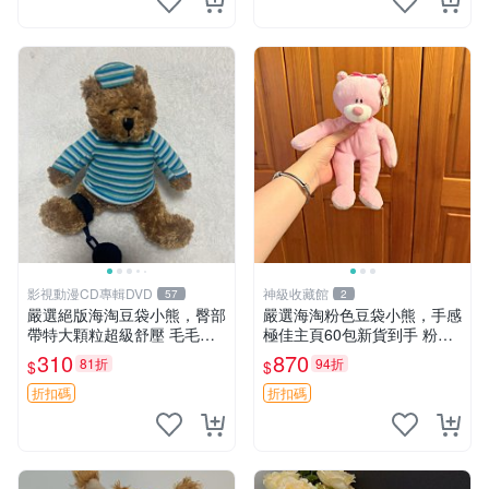
影視動漫CD專輯DVD
神級收藏館
57
2
嚴選絕版海淘豆袋小熊，臀部
嚴選海淘粉色豆袋小熊，手感
帶特大顆粒超級舒壓 毛毛摸
極佳主頁60包新貨到手 粉熊
起來格外順滑適合收藏 100%
豆袋 女孩豆袋熊
310
870
81折
94折
$
$
棉質 豆袋枕 豆袋、抱枕、小
熊
折扣碼
折扣碼