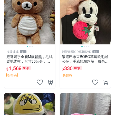
福運連連
影視動漫CD專輯DVD
31
57
嚴選幾乎全新M款鬆熊，毛絨
嚴選巴布豆BOBO草莓款毛絨
質地柔軟，尺寸30公分，做
公仔，手感軟糯超萌，成色優
工精緻可愛，適合收藏或贈送
良適合作為收藏品或包包配
1,569
330
95折
82折
$
$
親友。中古使用痕跡，手感依
飾。可視頻確認詳情。 巴布
然優良。 鬆熊 嬰熊 毛玩偶
豆 BOBO 草莓 毛絨公仔 收藏
折扣碼
折扣碼
包配飾