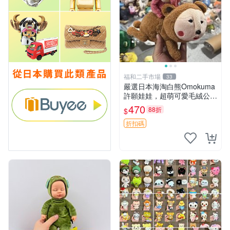
福和二手市場
33
嚴選日本海淘白熊Omokuma
許願娃娃，超萌可愛毛絨公仔
推薦收藏 白熊 Omokuma 毛
470
88折
$
絨玩具 偽裝娃娃 玩具擺飾
折扣碼