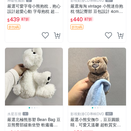
神級收藏館
影視動漫CD專輯DVD
2
57
嚴選可愛字母小熊抱枕，抱心
嚴選海淘 vintage 小熊迷你抱
設計超愛心動 字母抱枕 超大
枕 憶記臀部 豆包設計 4cm
尺寸 掛飾 小熊造型 推薦收藏
高 推薦收藏 迷你豆包小熊、
439
440
87折
87折
$
$
抱枕掛飾 字母抱枕 小熊抱枕
高臀部、豆袋抱枕
折扣碼
折扣碼
水星百貨
影視動漫CD專輯DVD
1
57
嚴選北極熊形塑 Bean Bag 豆
嚴選小熊安撫巾，豆豆圓眼
豆熊臀部緩衝坐墊 軟癟癟舒
睛，可愛又溫馨 超軟質安撫
壓設計 保暖又實用 適合久坐
巾，豆豆設計，哄睡好幫手