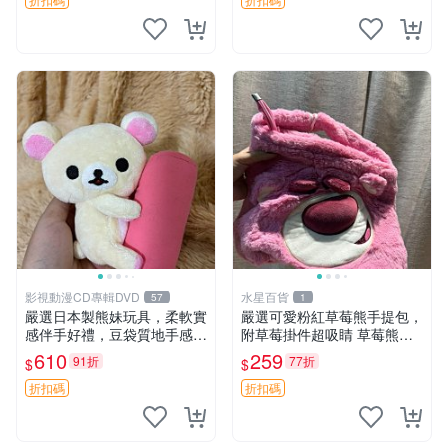
玩具 憶熊
影視動漫CD專輯DVD
水星百貨
57
1
嚴選日本製熊妹玩具，柔軟實
嚴選可愛粉紅草莓熊手提包，
感伴手好禮，豆袋質地手感
附草莓掛件超吸睛 草莓熊手
佳，抱枕小熊 recom 推薦 白
提包 草莓掛件 可愛portunes
610
259
91折
77折
$
$
色豆袋 玩具
e
折扣碼
折扣碼