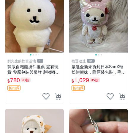
劉先生的挖寶基地
福運連連
1
31
韓版自嘲熊掛件推薦 還有現
嚴選全新未拆封日本SanX輕
貨 帶原包裝與吊牌 胖嘟嘟超
松熊熊妹，附原裝包裝，毛絨
可愛 毛絨手感佳 小熊掛件 自
質地極佳，細膩可愛，推薦收
780
1,029
93折
95折
$
$
嘲抱枕 小熊抱枕
藏兼送禮，適合女性好友或家
人，限量釋出。鬆熊、熊玩
折扣碼
折扣碼
偶、收藏品