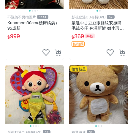
不議價不另拍圖片
影視動漫CD專輯DVD
1114
57
Kunamom30cm(櫃床橘袋）
嚴選中古豆豆眼條紋安撫熊
95成新
毛絨公仔 色澤新鮮 微小瑕疵
可收藏 中古 安撫熊 條紋公仔
999
369
84折
$
$
折扣碼
拍賣新星
影視動漫CD專輯DVD
福運連連
57
31