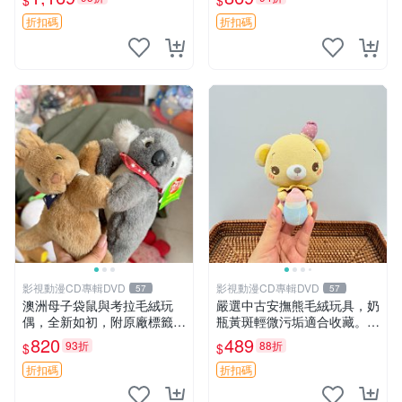
$
$
填充豆袋，精致工藝呈現，狀
妹、sanx、毛絨熊
態如新，適合收藏與送人 櫻
折扣碼
折扣碼
花、
影視動漫CD專輯DVD
影視動漫CD專輯DVD
57
57
澳洲母子袋鼠與考拉毛絨玩
嚴選中古安撫熊毛絨玩具，奶
偶，全新如初，附原廠標籤，
瓶黃斑輕微污垢適合收藏。默
手感極軟，適合贈送親朋好
認兩日發貨，全國快遞隨機派
820
489
93折
88折
$
$
友。袋鼠與考拉正版，精緻尺
送。 成色如圖可放心購買，
寸，適合作為收藏或家飾擺
輕微瑕疵和臟污不影響使用。
折扣碼
折扣碼
設，增添暖意。 母子、袋
安撫熊 中古玩偶 毛