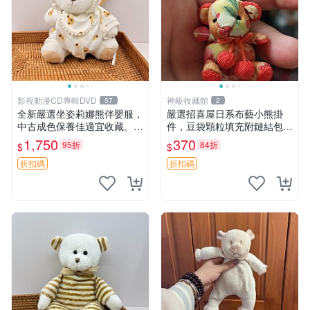
影視動漫CD專輯DVD
神級收藏館
57
2
全新嚴選坐姿莉娜熊伴嬰服，
嚴選招喜屋日系布藝小熊掛
中古成色保養佳適宜收藏。無
件，豆袋顆粒填充附鏈結包與
盒子但品質完好，快速出貨。
鑰匙叢聚毛絨公仔 和風小熊
1,750
370
95折
84折
$
$
建議入手！ 中古 玩偶 滬漫
毛絨公仔 豆袋掛件
折扣碼
折扣碼