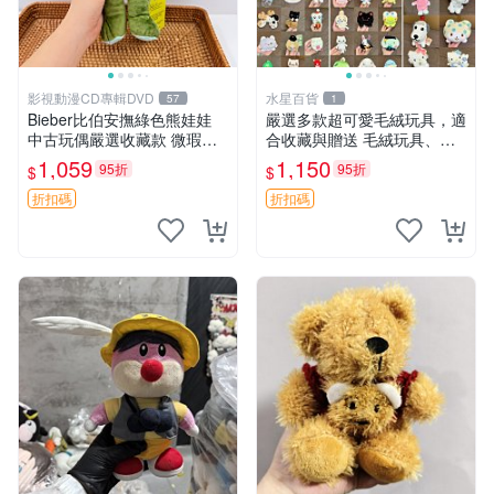
影視動漫CD專輯DVD
水星百貨
57
1
Bieber比伯安撫綠色熊娃娃
嚴選多款超可愛毛絨玩具，適
中古玩偶嚴選收藏款 微瑕輕
合收藏與贈送 毛絨玩具、抱
度使用 Bieber綠熊娃娃 中古
枕、公仔
1,059
1,150
95折
95折
$
$
玩偶 微瑕
折扣碼
折扣碼