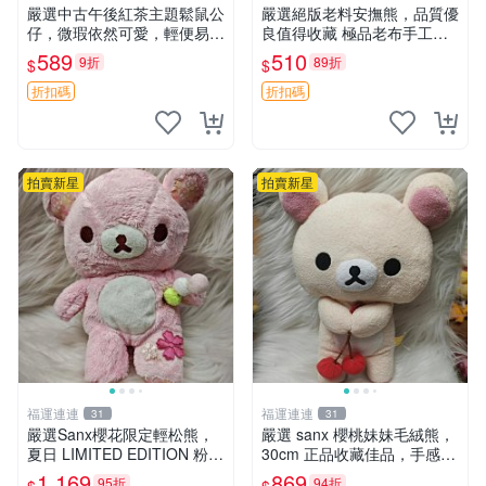
嚴選中古午後紅茶主題鬆鼠公
嚴選絕版老料安撫熊，品質優
仔，微瑕依然可愛，輕便易運
良值得收藏 極品老布手工安
送 二手收藏推薦 工廠直營 快
撫搖鈴玩具，適合哄睡寶貝
589
510
9折
89折
$
$
遞到府 中古 玩偶 公仔
超柔老料搖鈴熊，專為孩子設
計的安心伴護 推薦絕版老布
折扣碼
折扣碼
製工藝搖鈴熊，可當作童
拍賣新星
拍賣新星
福運連連
福運連連
31
31
嚴選Sanx櫻花限定輕松熊，
嚴選 sanx 櫻桃妹妹毛絨熊，
夏日 LIMITED EDITION 粉色
30cm 正品收藏佳品，手感極
毛絨熊，背有拉鏈設計，肚內
軟，適合贈送與收藏 櫻桃妹
1,169
869
95折
94折