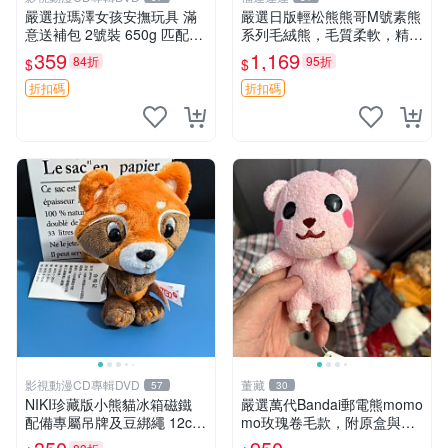
嚴選拉瑪澤女孩安撫玩具 滿
嚴選日版輕松熊熊哥M號素熊
意送補包 2號裝 650g 匹配嬰
系列毛絨熊，毛質柔軟，精緻
幼童舒壓好伴侶 女孩專用 安
可愛，尺寸35cm，保存狀態
359
1,169
84折
95折
$
$
心選擇 安撫玩偶 衝包 玩具
優異。收藏或贈送皆為佳選。
中古 毛絨熊 毛玩偶
折扣碼
折扣碼
影視動漫CD專輯DVD
董藏
57
30
NIKI珍藏版小熊貓冰箱磁鐵
嚴選萬代Bandai郵電熊momo
配備專屬吊牌及豆綁繩 12cm
mo玫瑰卷毛款，附原盒與吊
廢品嚴選 好評推薦 小熊貓冰
牌，粉嫩可愛入手即柔軟～