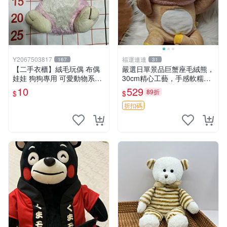
Y2067503817
福運連連
167
31
【二手衣櫃】絨毛玩偶 布偶
嚴選日單景品巨蟹座毛絨熊，
娃娃 狗狗專用 可愛動物系列
30cm精心工藝，手感軟糯推
耐咬耐磨玩具 玩偶 粉紅熊寵
薦收藏送人 巨蟹座 毛絨玩具
10
529
89折
$
$
物玩具 1120929
精緻做工
折扣碼