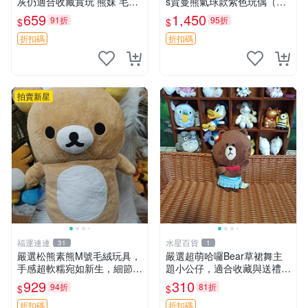
灰仍適合收藏賞玩 熊妹 毛絨
s賀曼熊氣球款紫色玩偶（鼻
玩具 浮雕熊
子稍有磨損） 中古玩具 氣球
659
1,450
91折
95折
$
$
熊 玩偶
折扣碼
折扣碼
拍賣新星
福運連連
水星百貨
31
1
嚴選松熊素熊M號毛絨玩具，
嚴選超萌哈囉Bear草裙舞主
手感超軟糯宛如新生，細節精
題小公仔，適合收藏與送禮 1
緻完美無瑕，推薦送禮或珍
00 克 哈囉Bear 草裙舞
929
310
94折
81折
$
$
藏，中古狀態保養得宜。 松
熊 素熊 毛絨doll
折扣碼
折扣碼