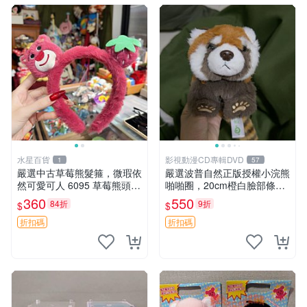
水星百貨
影視動漫CD專輯DVD
1
57
嚴選中古草莓熊髮箍，微瑕依
嚴選波普自然正版授權小浣熊
然可愛可人 6095 草莓熊頭飾
啪啪圈，20cm橙白臉部條紋
中古髮圈 熊寶 寶寶 娃娃熊髮
清晰，毛絨超萌贈品推薦。
360
550
84折
9折
$
$
箍 中古收藏 玩具髮夾
小浣熊 波普 圈環
折扣碼
折扣碼