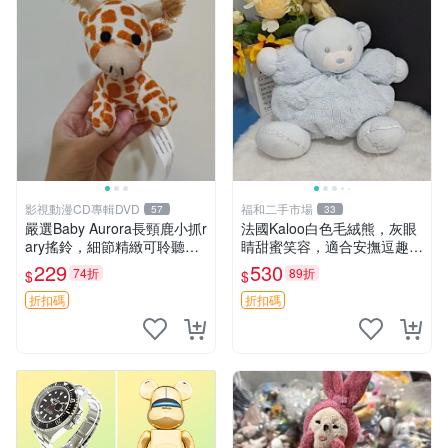
影視動漫CD專輯DVD
福和二手市場
57
33
嚴選Baby Aurora長頸鹿小抓r
法國Kaloo白色毛絨熊，灰眼
ary搖鈴，細節精緻可聆聽清
睛甜蜜笑容，適合安撫逗趣可
脆鈴音 軟萌可愛 定制紀念 金
愛，柔軟面料手感佳。14 白
229
530
74折
89折
$
$
屬搖鈴 新手媽咪推薦 長頸鹿
色安撫熊 毛絨玩具 寶寶逗樂
抓rary 搖鈴
具
折扣碼
折扣碼