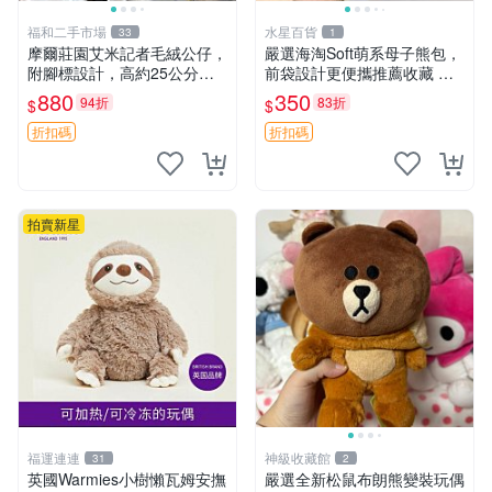
福和二手市場
水星百貨
33
1
摩爾莊園艾米記者毛絨公仔，
嚴選海淘Soft萌系母子熊包，
附腳標設計，高約25公分，
前袋設計更便攜推薦收藏 母
全新未拆封，限量珍藏。艾米
子熊 軟綿綿 包包
880
350
94折
83折
$
$
記者 毛絨公仔 超萌玩偶
折扣碼
折扣碼
拍賣新星
福運連連
神級收藏館
31
2
英國Warmies小樹懶瓦姆安撫
嚴選全新松鼠布朗熊變裝玩偶