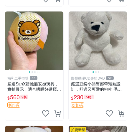
福和二手市場
影視動漫CD專輯DVD
33
57
嚴選SanX鬆弛熊安撫玩具，
嚴選豆袋小熊臀部帶顆粒設
實拍展示，適合哄睡好選擇
計，舒適又可愛的抱枕 毛絨
電腦玩具 安撫用品
抱枕、臀部按摩、坐墊
560
230
9折
74折
$
$
折扣碼
折扣碼
拍賣新星