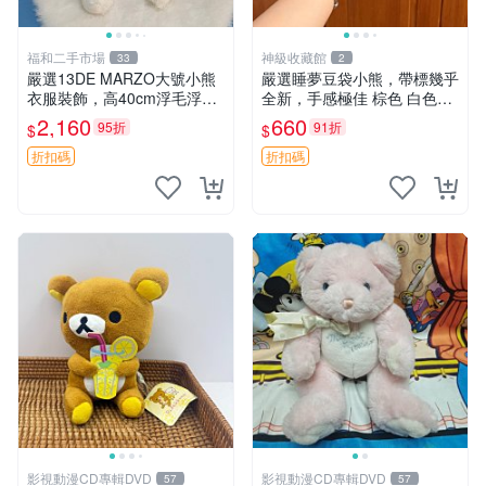
福和二手市場
神級收藏館
33
2
嚴選13DE MARZO大號小熊
嚴選睡夢豆袋小熊，帶標幾乎
衣服裝飾，高40cm浮毛浮
全新，手感極佳 棕色 白色腳
灰，詳觀後再拍。二手收藏請
掌 60包 睡枕 豆袋抱枕
2,160
660
95折
91折
$
$
珍惜。 13DE MARZO 二手
小熊 衣服裝飾
折扣碼
折扣碼
影視動漫CD專輯DVD
影視動漫CD專輯DVD
57
57