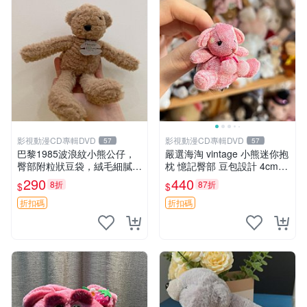
影視動漫CD專輯DVD
影視動漫CD專輯DVD
57
57
巴黎1985波浪紋小熊公仔，
嚴選海淘 vintage 小熊迷你抱
臀部附粒狀豆袋，絨毛細膩臉
枕 憶記臀部 豆包設計 4cm
部可愛，中古嚴選推薦 小熊
高 推薦收藏 迷你豆包小熊、
290
440
8折
87折
$
$
公仔 豆袋
高臀部、豆袋抱枕
折扣碼
折扣碼