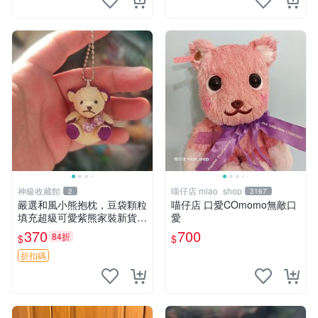
神級收藏館
喵仔店 miao_shop
2
3167
嚴選和風小熊抱枕，豆袋顆粒
喵仔店 口愛COmomo無敵口
填充超級可愛紫熊家裝新貨
愛
紫色抱枕 小熊掛飾 豆綁抱枕
370
700
84折
$
$
折扣碼