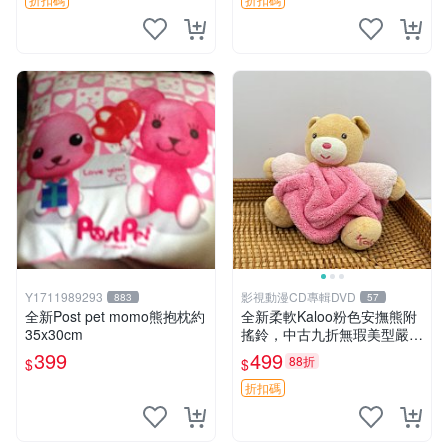
Y1711989293
影視動漫CD專輯DVD
883
57
全新Post pet momo熊抱枕約
全新柔軟Kaloo粉色安撫熊附
35x30cm
搖鈴，中古九折無瑕美型嚴選
收藏 粉色 安撫 玩具
399
499
88折
$
$
折扣碼