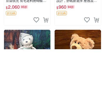
豆袋填充 長毛老料附蝴蝶結
設計，舒眠新選擇 壓感震動
60包新貨到家 豆袋填充 帶標
頭枕 確切尺寸 小巧便攜
2,060
960
95折
94折
$
$
小熊 蝴蝶結 60包
折扣碼
折扣碼
水星百貨
水星百貨
1
1
卡露安撫小熊8號舒壓袋 黃點
2014年產日本Nici專櫃正品愛
瑕疪局部 適合療癒收藏 撫慰
心熊公仔，25公分無吊牌全
身心 美肌養護 放鬆好物
新 愛心熊 公仔 熊抱玩偶
310
1,250
81折
95折
$
$
折扣碼
折扣碼