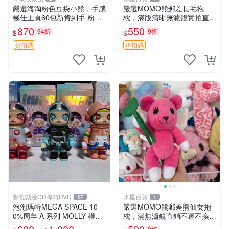
嚴選海淘粉色豆袋小熊，手感
嚴選MOMO熊郵差長毛抱
極佳主頁60包新貨到手 粉熊
枕，滿版清晰無濾鏡實拍直
豆袋 女孩豆袋熊
銷。每周新品到貨，不容錯
870
550
94折
9折
$
$
過！ 郵差熊 長毛 抱枕
折扣碼
折扣碼
影視動漫CD專輯DVD
水星百貨
57
1
泡泡瑪特MEGA SPACE 10
嚴選MOMO熊郵差熊仙女抱
0%周年 A 系列 MOLLY 權威
枕，滿無濾鏡直銷不退不換
隱藏款 嚴選薄荷巧克力色 80
經典造型可愛必備 紅薯啵啵