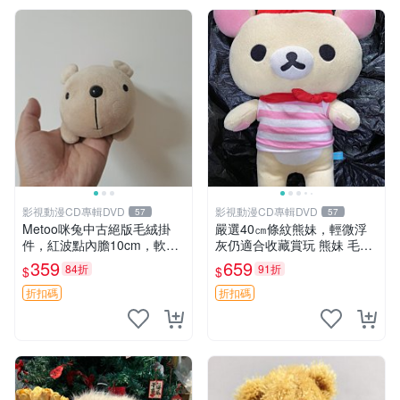
影視動漫CD專輯DVD
影視動漫CD專輯DVD
57
57
Metoo咪兔中古絕版毛絨掛
嚴選40㎝條紋熊妹，輕微浮
件，紅波點內膽10cm，軟糯
灰仍適合收藏賞玩 熊妹 毛絨
宜贈送收藏 咪熊 毛絨 掛件
玩具 浮雕熊
359
659
84折
91折
$
$
折扣碼
折扣碼