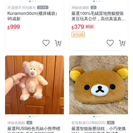
不議價不另拍圖片
神級收藏館
1114
2
Kunamom30cm(櫃床橘袋）
嚴選100%毛絨質地熊貓變裝
95成新
黃豆玩具公仔，高仿真逼真模
擬，適合收藏愛好者 熊貓 黃
999
379
85折
$
$
豆 公仔
折扣碼
神級收藏館
影視動漫CD專輯DVD
2
57
嚴選RUSS粉色亮絲小熊帶標
嚴選智能振壓頭枕，小巧便攜