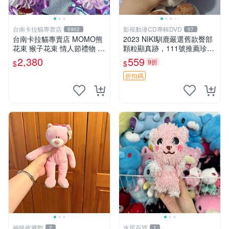
台南卡拉貓專賣店
影視動漫CD專輯DVD
5902
57
台南卡拉貓專賣店 MOMO熊
2023 NIKI馴鹿嚴選舊款臀部
花束 猴子花束 情人節禮物 二
顆粒顯真跡，111號推薦珍藏
選一 可繡字 可今天寄明天到
品 馴鹿 舊款 尾巴顆粒
2,380
559
9折
$
$
折扣碼
神級收藏館
水星百貨
2
1