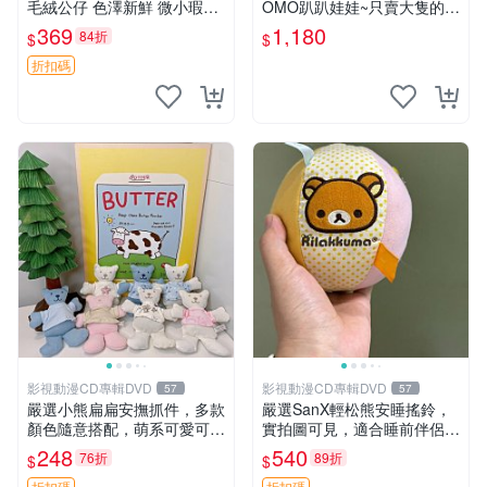
毛絨公仔 色澤新鮮 微小瑕疵
OMO趴趴娃娃~只賣大隻的1
可收藏 中古 安撫熊 條紋公仔
號~單隻價～生日禮物
369
1,180
84折
$
$
折扣碼
影視動漫CD專輯DVD
影視動漫CD專輯DVD
57
57
嚴選小熊扁扁安撫抓件，多款
嚴選SanX輕松熊安睡搖鈴，
顏色隨意搭配，萌系可愛可改
實拍圖可見，適合睡前伴侶，
掛件 小熊安撫抓件 憶記 抓繩
Picks安撫好物 0325 懸吊 電
248
540
76折
89折
$
$
孩童掛件
腦
折扣碼
折扣碼