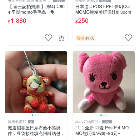
★金王記拍寶網 ★金王記
桃樂斯收藏鋪
1639
4334
拍寶趣
【 金王記拍寶網 】(學4) C80
日本進口POST PET夢幻CO
4 早期momo毛毛蟲一隻
MOMO熊精美玩偶娃娃30cm
1,880
250
$
$
競標
剩6天
神級收藏館
Judy好物商品~
2
700
嚴選招喜屋日系布藝小熊掛
(T1) 全新 可愛 PostPet MO
件，豆袋顆粒填充附鏈結包與
MO熊玩偶/吊飾~90元~
鑰匙叢聚毛絨公仔 和風小熊