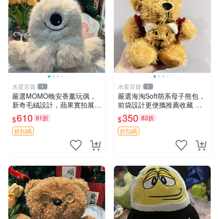
水星百貨
水星百貨
1
1
嚴選MOMO晚安香薰玩偶，
嚴選海淘Soft萌系母子熊包，
新奇毛絨設計，蘋果實拍展
前袋設計更便攜推薦收藏 母
示，成色極佳 晚安香薰 馮娃
子熊 軟綿綿 包包
610
350
91折
83折
$
$
娃 毛絨玩偶
折扣碼
折扣碼