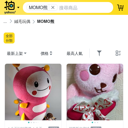
MOMO熊
登
絨毛玩偶
MOMO熊
全部
分類
最新上架
價格
最高人氣