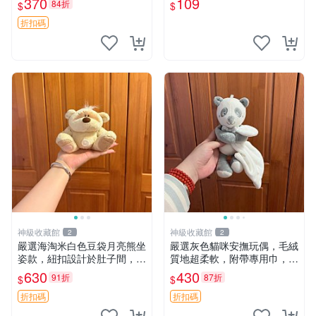
370
109
84折
$
$
毛絨公仔 豆袋掛件
折扣碼
神級收藏館
神級收藏館
2
2
嚴選海淘米白色豆袋月亮熊坐
嚴選灰色貓咪安撫玩偶，毛絨
姿款，紐扣設計於肚子間，觸
質地超柔軟，附帶專用巾，寶
感柔軟，實用推薦。主頁60
寶入睡好幫手 貓咪、安撫玩
630
430
91折
87折
$
$
包 月亮熊 豆袋 細節
偶、新生兒
折扣碼
折扣碼