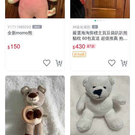
Y1711989293
神級收藏館
883
2
全新momo熊
嚴選海淘剪標主頁豆袋趴趴熊
貓枕 60包直送 超值推薦 抱枕
海外購入 新款 條件良好
150
430
87折
$
$
折扣碼