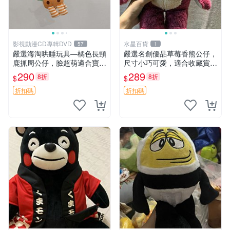
影視動漫CD專輯DVD
水星百貨
57
1
嚴選海淘哄睡玩具—橘色長頸
嚴選名創優品草莓香熊公仔，
鹿抓周公仔，臉超萌適合寶寶
尺寸小巧可愛，適合收藏賞玩
陪伴，中古略有使用痕跡 橘
30cm 玩具 公仔 草莓熊
290
289
8折
8折
$
$
色 長頸鹿 抓周
折扣碼
折扣碼