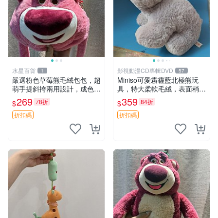
水星百貨
影視動漫CD專輯DVD
1
57
嚴選粉色草莓熊毛絨包包，超
Miniso可愛霧霾藍北極熊玩
萌手提斜挎兩用設計，成色上
具，特大柔軟毛絨，表面稍有
佳容量大 粉紅草莓 毛絨包 超
使用痕跡，適合居家擺放 23
269
359
78折
84折
$
$
大容量
CM 毛絨玩具 北極熊 魯班熊
折扣碼
折扣碼