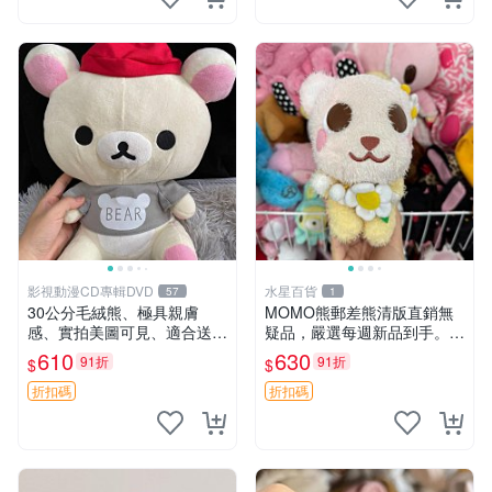
影視動漫CD專輯DVD
水星百貨
57
1
30公分毛絨熊、極具親膚
MOMO熊郵差熊清版直銷無
感、實拍美圖可見、適合送禮
疑品，嚴選每週新品到手。紅
收藏 毛絨熊 送禮 熊抱
薯啵啵鮮果間 郵差熊 清版 紅
610
630
91折
91折
$
$
薯啵啵間
折扣碼
折扣碼