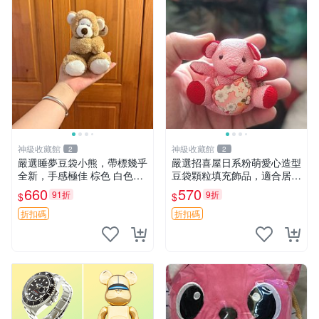
神級收藏館
神級收藏館
2
2
嚴選睡夢豆袋小熊，帶標幾乎
嚴選招喜屋日系粉萌愛心造型
全新，手感極佳 棕色 白色腳
豆袋顆粒填充飾品，適合居家
掌 60包 睡枕 豆袋抱枕
擺設與收藏 粉熊 憶懷 小掛件
660
570
91折
9折
$
$
折扣碼
折扣碼