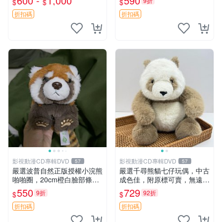
600 -
1,000
590
9折
$
$
$
年代風味 權威推薦 合適收藏
間抱枕 抱枕 時尚
折扣碼
折扣碼
影視動漫CD專輯DVD
影視動漫CD專輯DVD
57
57
嚴選波普自然正版授權小浣熊
嚴選千尋熊貓七仔玩偶，中古
啪啪圈，20cm橙白臉部條紋
成色佳，附原標可賣，無遠方
清晰，毛絨超萌贈品推薦。
一手送第二天即達 中古玩偶
550
729
9折
92折
$
$
小浣熊 波普 圈環
熊貓七仔 千尋
折扣碼
折扣碼