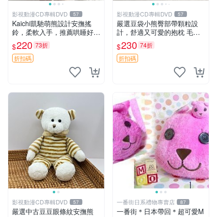
影視動漫CD專輯DVD
影視動漫CD專輯DVD
57
57
Kaichi凱馳萌熊設計安撫搖
嚴選豆袋小熊臀部帶顆粒設
鈴，柔軟入手，推薦哄睡好選
計，舒適又可愛的抱枕 毛絨
擇 熊公仔 安撫玩具 喂食環
抱枕、臀部按摩、坐墊
220
230
73折
74折
$
$
折扣碼
折扣碼
影視動漫CD專輯DVD
一番街日系禮物專賣店
57
87
嚴選中古豆豆眼條紋安撫熊
一番街＊日本帶回＊超可愛M