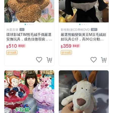
水星百貨
影視動漫CD專輯DVD
1
57
環球影城TIM熊毛絨手偶嚴選
嚴選熊貓變裝黃豆M豆毛絨娃
安撫玩具，成色佳微瑕疵，贈
娃玩具公仔，高30公分動漫
小禮物超值優惠 TIM熊 毛絨
周邊 熊貓 變裝 公仔
510
359
89折
84折
$
$
手偶 安撫 toy 嚴選
折扣碼
折扣碼