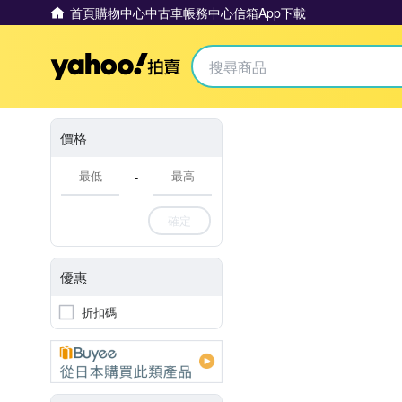
首頁
購物中心
中古車
帳務中心
信箱
App下載
Yahoo拍賣
價格
-
確定
優惠
折扣碼