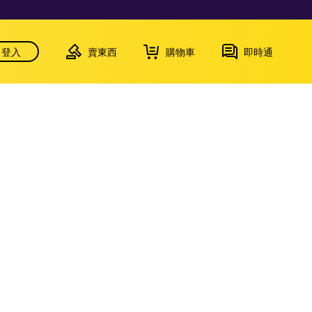
登入
賣東西
購物車
即時通