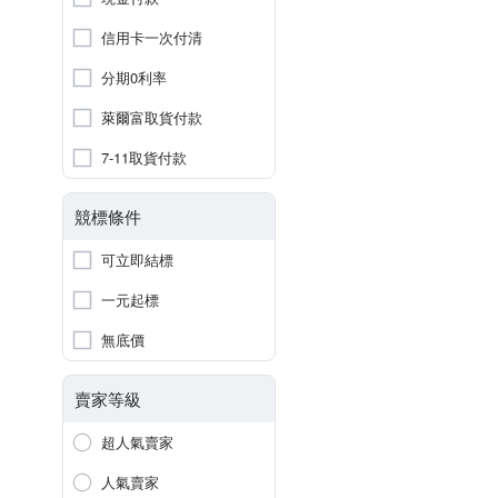
信用卡一次付清
分期0利率
萊爾富取貨付款
7-11取貨付款
競標條件
可立即結標
一元起標
無底價
賣家等級
超人氣賣家
人氣賣家