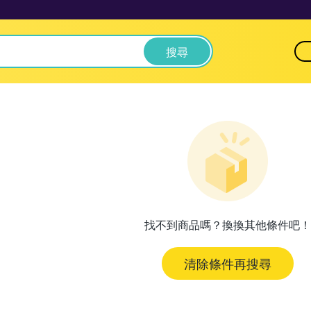
搜尋
找不到商品嗎？換換其他條件吧！
清除條件再搜尋