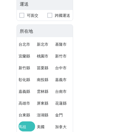
運送
可面交
跨國運送
所在地
台北市
新北市
基隆市
宜蘭縣
桃園市
新竹市
新竹縣
苗栗縣
台中市
彰化縣
南投縣
嘉義市
嘉義縣
雲林縣
台南市
高雄市
屏東縣
花蓮縣
台東縣
澎湖縣
金門
馬祖
美國
加拿大