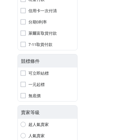
信用卡一次付清
分期0利率
萊爾富取貨付款
7-11取貨付款
競標條件
可立即結標
一元起標
無底價
賣家等級
超人氣賣家
人氣賣家