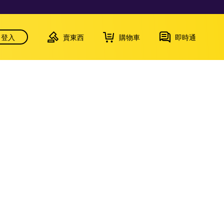
登入
賣東西
購物車
即時通