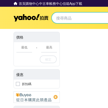
首頁
購物中心
中古車
帳務中心
信箱
App下載
Yahoo拍賣
價格
-
確定
優惠
折扣碼