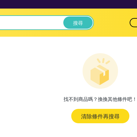
搜尋
找不到商品嗎？換換其他條件吧！
清除條件再搜尋