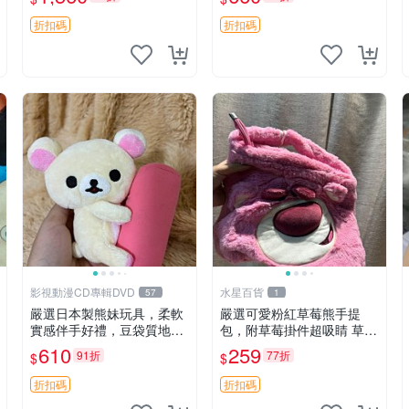
加熱，適合各個年齡層，冷
郵電熊 中古玩偶
暖兩用享受抱抱樂趣，不容
折扣碼
折扣碼
錯過嚴選好物 溫暖 冷感
影視動漫CD專輯DVD
水星百貨
57
1
嚴選日本製熊妹玩具，柔軟
嚴選可愛粉紅草莓熊手提
實感伴手好禮，豆袋質地手
包，附草莓掛件超吸睛 草莓
感佳，抱枕小熊 recom 推薦
熊手提包 草莓掛件 可愛port
610
259
91折
77折
$
$
白色豆袋 玩具
unese
折扣碼
折扣碼