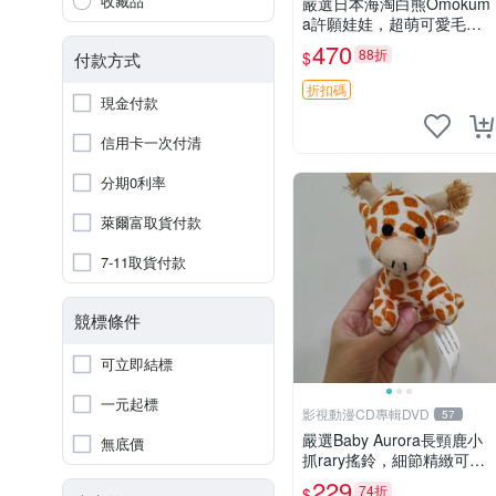
收藏品
嚴選日本海淘白熊Omokum
a許願娃娃，超萌可愛毛絨
公仔推薦收藏 白熊 Omoku
470
88折
$
付款方式
ma 毛絨玩具 偽裝娃娃 玩具
擺飾
折扣碼
現金付款
信用卡一次付清
分期0利率
萊爾富取貨付款
7-11取貨付款
競標條件
可立即結標
一元起標
影視動漫CD專輯DVD
57
嚴選Baby Aurora長頸鹿小
無底價
抓rary搖鈴，細節精緻可聆
聽清脆鈴音 軟萌可愛 定制
229
74折
$