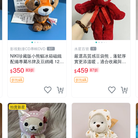
影視動漫CD專輯DVD
水星百貨
57
1
NIKI珍藏版小熊貓冰箱磁鐵
嚴選高質感豆袋熊，蓬鬆厚
配備專屬吊牌及豆綁繩 12c
實更添溫暖，適合收藏與休
m 廢品嚴選 好評推薦 小熊
憩。前胸填充飽滿，背部亦
350
459
83折
87折
$
$
貓冰箱貼 磁鐵掛件 冰箱飾
具優雅設計。 豆袋熊 保暖
品
溫柔 蓬松
折扣碼
折扣碼
拍賣新星