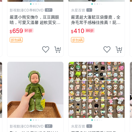
影視動漫CD專輯DVD
水星百貨
57
1
嚴選小熊安撫巾，豆豆圓眼
嚴選超大蓬鬆豆袋麋鹿，全
睛，可愛又溫馨 超軟質安撫
身毛茸手感極佳推薦！屁股
巾，豆豆設計，哄睡好幫手
與四肢填充均勻，適合收藏
659
410
91折
86折
$
$
約克豆豆眼安撫巾 數碼豆豆
與孩童共賞。 麋鹿 豆袋 毛
眼
茸玩具
折扣碼
折扣碼
影視動漫CD專輯DVD
水星百貨
57
1