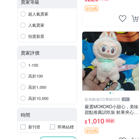
紀念 金屬搖鈴 新手媽咪推
賣家等級
薦 長頸鹿 抓rary 搖鈴
折扣碼
超人氣賣家
人氣賣家
拍賣新星
賣家評價
1-100
高於100
高於1,000
高於10,000
影視動漫CD專輯DVD
57
嚴選MOKOKO小甜心，美味
甜點推薦試吃裝 鮮果夾心糖
時間
果，甜蜜滋味享不停 薄荷草
1,010
95折
$
莓 奶油心 60粒 mini小甜心
新刊登
即將結標
糖果，水果味夾心零食裝 心
折扣碼
形糖果 60