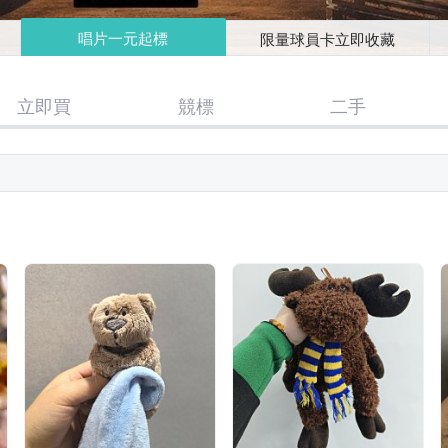
唱片一元起標
限量球員卡立即收藏
立即買
競標
二手