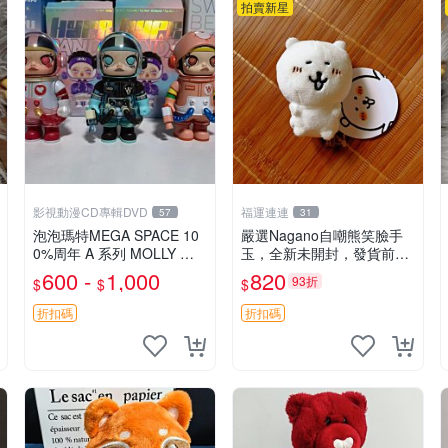
拍賣新星
影視動漫CD專輯DVD
福運連連
57
31
泡泡瑪特MEGA SPACE 10
嚴選Nagano自嘲熊笑臉手
0%周年 A 系列 MOLLY 權
玉，全新未開封，發貨前視
威隱藏款 嚴選薄荷巧克力色
頻確認，海南 廣西 貴州 嚴
600 -
1,000
820
93折
$
$
$
80年代風味 權威推薦 合適
選Nagano自嘲熊笑臉手
收藏
玉，全新未開封，發貨前視
折扣碼
折扣碼
頻確認，四川 重慶 內