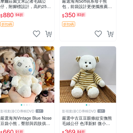
摩爾莊園艾米記者毛絨公
嚴選海淘Soft萌系母子熊
仔，附腳標設計，高約25公
包，前袋設計更便攜推薦收
分，全新未拆封，限量珍
藏 母子熊 軟綿綿 包包
880
350
94折
83折
$
$
藏。艾米記者 毛絨公仔 超
萌玩偶
折扣碼
折扣碼
影視動漫CD專輯DVD
影視動漫CD專輯DVD
57
57
嚴選海淘Vintage Blue Nose
嚴選中古豆豆眼條紋安撫熊
豆袋小熊，臀部與四肢俱
毛絨公仔 色澤新鮮 微小瑕
全，坐高11公分，附原盒與
疵可收藏 中古 安撫熊 條紋
660
369
91折
84折
$
$