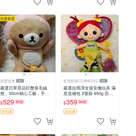
拍賣新星
福運連連
影視動漫CD專輯DVD
31
57
嚴選日單景品巨蟹座毛絨
嚴選拉瑪澤女孩安撫玩具 滿
熊，30cm精心工藝，手感
意送補包 2號裝 650g 匹配
軟糯推薦收藏送人 巨蟹座
嬰幼童舒壓好伴侶 女孩專用
529
359
89折
84折
$
$
毛絨玩具 精緻做工
安心選擇 安撫玩偶 衝包 玩
具
折扣碼
折扣碼