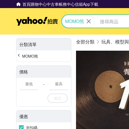
首頁
購物中心
中古車
帳務中心
信箱
App下載
Yahoo拍賣
MOMO熊
玩具、模型與
分類清單
MOMO熊
價格
-
確定
優惠
折扣碼