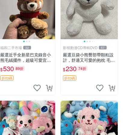
福和二手市場
影視動漫CD專輯DVD
32
57
嚴選近乎全新星巴克錄音小
嚴選豆袋小熊臀部帶顆粒設
熊毛絨擺件，超級可愛宜贈
計，舒適又可愛的抱枕 毛絨
送掛飾 錄音小熊 毛絨擺件
抱枕、臀部按摩、坐墊
530
230
89折
74折
$
$
贈品
折扣碼
折扣碼