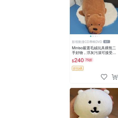
影視動漫CD專輯DVD
57
Miniso嚴選毛絨玩具裸熊二
手好物，浮灰污漬可接受。
請詳閱照片再下單，售出不
240
75折
$
退不換。全新品相收藏推
薦。 裸熊 毛絨玩具 收藏
折扣碼