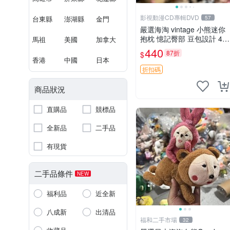
影視動漫CD專輯DVD
台東縣
澎湖縣
金門
57
嚴選海淘 vintage 小熊迷你
抱枕 憶記臀部 豆包設計 4c
馬祖
美國
加拿大
m 高 推薦收藏 迷你豆包小
440
87折
$
熊、高臀部、豆袋抱枕
香港
中國
日本
折扣碼
商品狀況
直購品
競標品
全新品
二手品
有現貨
二手品條件
NEW
福利品
近全新
八成新
出清品
福和二手市場
32