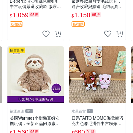
Bieber比伯安撫綠色熊娃娃
嚴選多款超可愛毛絨玩具，
中古玩偶嚴選收藏款 微瑕輕
適合收藏與贈送 毛絨玩具、
度使用 Bieber綠熊娃娃 中
抱枕、公仔
1,059
1,150
95折
95折
$
$
古玩偶 微瑕
折扣碼
折扣碼
拍賣新星
福運連連
水星百貨
31
1
英國Warmies小樹懶瓦姆安
日系TAITO MOMO郵電熊巧
撫玩偶，全新正品附原廠吊
克力色卷毛掛件中古粉嫩玩
牌與防塵袋，內藏薰衣草可
偶微瑕推薦 postpet momo
1,560
660
95折
91折
$
$