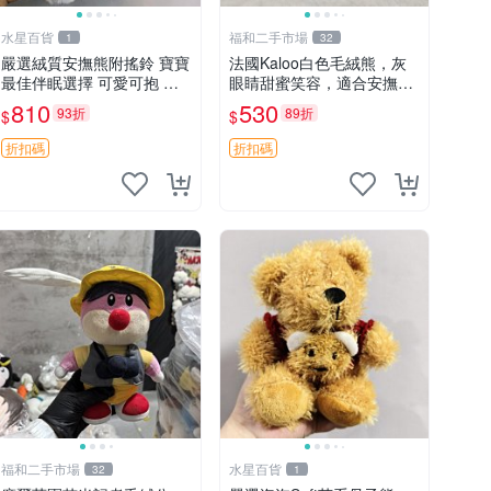
水星百貨
福和二手市場
1
32
嚴選絨質安撫熊附搖鈴 寶寶
法國Kaloo白色毛絨熊，灰
最佳伴眠選擇 可愛可抱 絨
眼睛甜蜜笑容，適合安撫逗
毛玩具 安撫熊 嬰兒用
趣可愛，柔軟面料手感佳。
810
530
93折
89折
$
$
14 白色安撫熊 毛絨玩具 寶
寶逗樂具
折扣碼
折扣碼
福和二手市場
水星百貨
32
1