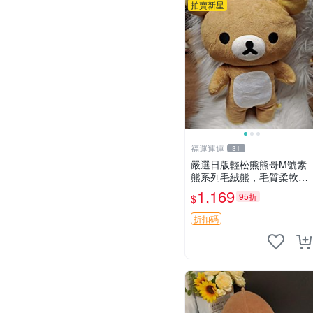
拍賣新星
福運連連
31
嚴選日版輕松熊熊哥M號素
熊系列毛絨熊，毛質柔軟，
精緻可愛，尺寸35cm，保
1,169
95折
$
存狀態優異。收藏或贈送皆
為佳選。 中古 毛絨熊 毛玩
折扣碼
偶