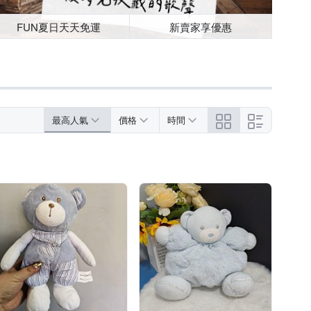
FUN夏日天天免運
新賣家享優惠
最高人氣
價格
時間