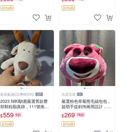
吊牌收藏。藍鼻子小熊，值
公仔
得擁有 玩具 憶熊
折扣碼
折扣碼
影視動漫CD專輯DVD
水星百貨
57
1
2023 NIKI馴鹿嚴選舊款臀
嚴選粉色草莓熊毛絨包包，
部顆粒顯真跡，111號推薦
超萌手提斜挎兩用設計，成
珍藏品 馴鹿 舊款 尾巴顆粒
色上佳容量大 粉紅草莓 毛
559
269
9折
78折
$
$
絨包 超大容量
折扣碼
折扣碼