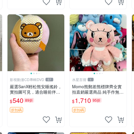
影視動漫CD專輯DVD
水星百貨
57
1
嚴選SanX輕松熊安睡搖鈴，
Momo熊郵差熊標牌齊全實
實拍圖可見，適合睡前伴
拍直銷嚴選商品 純手作無修
侶， Picks安撫好物 0325
圖可收藏 郵差熊 Momo熊
540
1,710
89折
95折
$
$
懸吊 電腦
標牌 商品
折扣碼
折扣碼