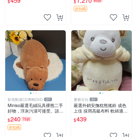
459
1,270
95折
$
$
折扣碼
影視動漫CD專輯DVD
董爺古玩
57
61
Miniso嚴選毛絨玩具裸熊二手
嚴選外銷安撫枕熊搖鈴 成色
好物，浮灰污漬可接受。請詳
上佳 採用高級布料 軟綿適合
閱照片再下單，售出不退不
收藏 安心選購 安撫枕 熊玩具
240
439
75折
$
$
換。全新品相收藏推薦。 裸
搖鈴
熊 毛絨玩具 收藏
折扣碼