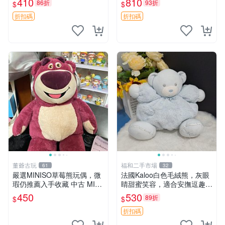
410
810
86折
93折
$
$
共賞。 麋鹿 豆袋 毛茸玩具
折扣碼
折扣碼
董爺古玩
福和二手市場
61
32
嚴選MINISO草莓熊玩偶，微
法國Kaloo白色毛絨熊，灰眼
瑕仍推薦入手收藏 中古 MINI
睛甜蜜笑容，適合安撫逗趣可
SO 草莓熊 玩具 收藏
愛，柔軟面料手感佳。14 白
450
530
89折
$
$
色安撫熊 毛絨玩具 寶寶逗樂
具
折扣碼