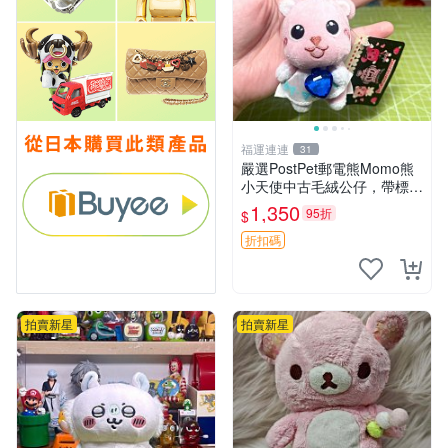
福運連連
31
嚴選PostPet郵電熊Momo熊
小天使中古毛絨公仔，帶標牌
保存完好。絕版稀有少見收藏
1,350
95折
$
品，微瑕可接受，狀態如圖。
所見即所得，毛絨精品嚴選推
折扣碼
薦。 中古收藏
拍賣新星
拍賣新星