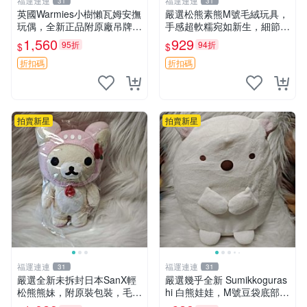
福運連連
福運連連
31
31
英國Warmies小樹懶瓦姆安撫
嚴選松熊素熊M號毛絨玩具，
玩偶，全新正品附原廠吊牌與
手感超軟糯宛如新生，細節精
防塵袋，內藏薰衣草可加熱，
緻完美無瑕，推薦送禮或珍
1,560
929
95折
94折
$
$
適合各個年齡層，冷暖兩用享
藏，中古狀態保養得宜。 松
受抱抱樂趣，不容錯過嚴選好
熊 素熊 毛絨doll
折扣碼
折扣碼
物 溫暖 冷感
拍賣新星
拍賣新星
福運連連
福運連連
31
31
嚴選全新未拆封日本SanX輕
嚴選幾乎全新 Sumikkoguras
松熊熊妹，附原裝包裝，毛絨
hi 白熊娃娃，M號豆袋底部，
質地極佳，細膩可愛，推薦收
穩固不易倒，毛絨布標附贈，