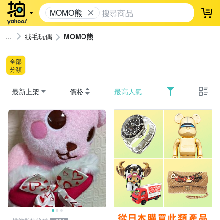
MOMO熊
登
絨毛玩偶
MOMO熊
全部
分類
最新上架
價格
最高人氣