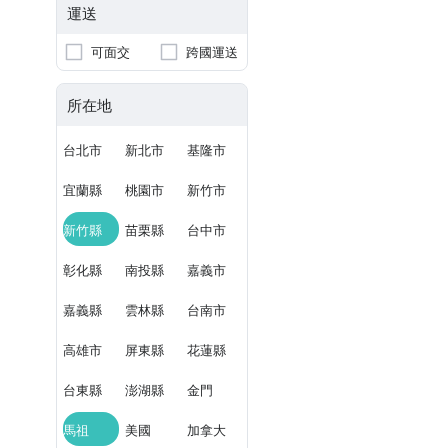
運送
可面交
跨國運送
所在地
台北市
新北市
基隆市
宜蘭縣
桃園市
新竹市
新竹縣
苗栗縣
台中市
彰化縣
南投縣
嘉義市
嘉義縣
雲林縣
台南市
高雄市
屏東縣
花蓮縣
台東縣
澎湖縣
金門
馬祖
美國
加拿大