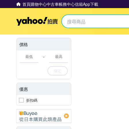
首頁
購物中心
中古車
帳務中心
信箱
App下載
Yahoo拍賣
價格
-
確定
優惠
折扣碼