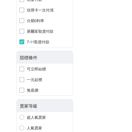
信用卡一次付清
分期0利率
萊爾富取貨付款
7-11取貨付款
競標條件
可立即結標
一元起標
無底價
賣家等級
超人氣賣家
人氣賣家