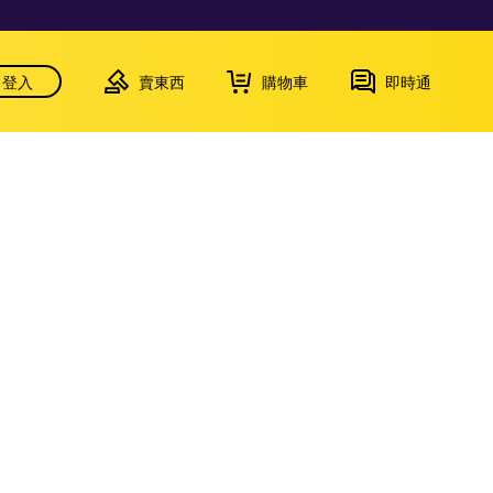
登入
賣東西
購物車
即時通