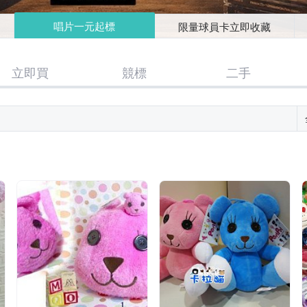
唱片一元起標
限量球員卡立即收藏
立即買
競標
二手