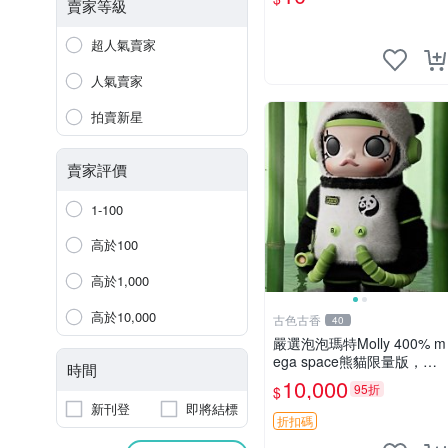
熊寵物玩具 1120929
賣家等級
超人氣賣家
人氣賣家
拍賣新星
賣家評價
1-100
高於100
高於1,000
高於10,000
古色古香
40
嚴選泡泡瑪特Molly 400% m
ega space熊貓限量版，全
時間
新附原Packaging。拍下即
10,000
95折
$
視頻確認。 泡泡瑪特 Molly
新刊登
即將結標
400% 熊貓 新
折扣碼