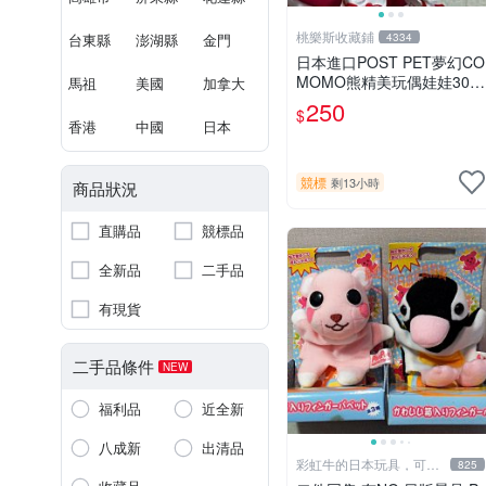
桃樂斯收藏鋪
台東縣
澎湖縣
金門
4334
日本進口POST PET夢幻CO
MOMO熊精美玩偶娃娃30c
馬祖
美國
加拿大
m
250
$
香港
中國
日本
競標
剩13小時
商品狀況
直購品
競標品
全新品
二手品
有現貨
二手品條件
NEW
福利品
近全新
八成新
出清品
彩虹牛的日本玩具，可7
825
取付