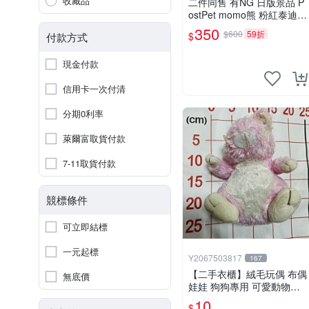
收藏品
二件同售 有NG 日版景品 P
ostPet momo熊 粉紅泰迪熊
妹妹 comomo 企鵝 娃娃 布
350
$600
59折
$
付款方式
偶 手指頭 娃娃
現金付款
信用卡一次付清
分期0利率
萊爾富取貨付款
7-11取貨付款
競標條件
可立即結標
一元起標
Y2067503817
167
【二手衣櫃】絨毛玩偶 布偶
無底價
娃娃 狗狗專用 可愛動物系
列 耐咬耐磨玩具 玩偶 粉紅
10
$