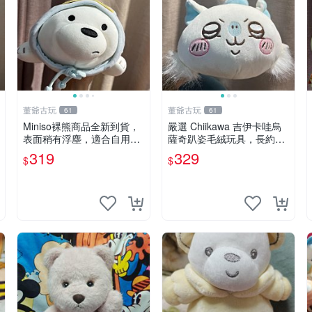
董爺古玩
董爺古玩
61
61
Miniso裸熊商品全新到貨，
嚴選 Chiikawa 吉伊卡哇烏
表面稍有浮塵，適合自用收
薩奇趴姿毛絨玩具，長約30
藏嚴選款。 裸熊 商品 裸熊
cm，質地超軟適合收藏 烏
319
329
$
$
玩偶
薩奇 Chiikawa 毛絨 超軟