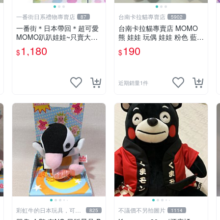
一番街日系禮物專賣店
台南卡拉貓專賣店
87
5902
一番街＊日本帶回＊超可愛
台南卡拉貓專賣店 MOMO
MOMO趴趴娃娃~只賣大隻
熊 娃娃 玩偶 娃娃 粉色 藍色
的1號~單隻價～生日禮物
2色分售
1,180
190
$
$
近期銷量1件
彩虹牛的日本玩具，可7
不議價不另拍圖片
825
1114
取付