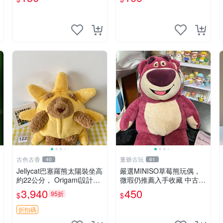
古色古香
董爺古玩
40
61
Jellycat巴塞羅熊太陽裝坐高
嚴選MINISO草莓熊玩偶，
約22公分， Origami設計，
微瑕仍推薦入手收藏 中古 M
來自越南。嚴選 Recomme
INISO 草莓熊 玩具 收藏
3,940
450
95折
$
$
ndation！巴塞羅、 Origami
熊、Jelly
折扣碼