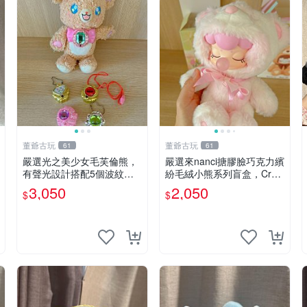
董爺古玩
董爺古玩
61
61
嚴選光之美少女毛芙倫熊，
嚴選來nanci搪膠臉巧克力繽
有聲光設計搭配5個波紋
紛毛絨小熊系列盲盒，Crea
石，成色完美如圖。爽快附
my櫻花巧藝盲盒 隱藏款Cre
3,050
2,050
$
$
電池，讓愛心不打折扣。 光
amy櫻花巧藝 嬰熊盲盒娃娃
之美少女 毛芙倫熊 波紋石
樂趣盲盒
有聲光