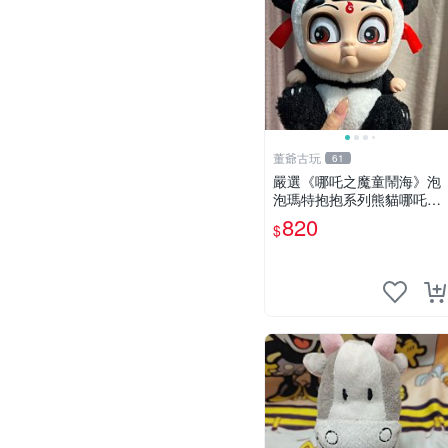
董爺古玩
61
嚴選《哪吒之魔童鬧海》泡
泡瑪特抱抱系列熊貓哪吒搪
膠臉毛絨， STATE：如圖顯
820
$
示 哪吒 毛絨公仔 泡泡瑪特