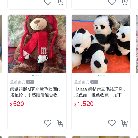
董爺古玩
董爺古玩
61
61
嚴選絕版M豆小熊毛線圍巾
Hansa 熊貓仿真毛絨玩具，
搭配帢，手感順滑適合收藏
成色如一推薦收藏，拍下無
絕版M豆小熊、圍巾、毛線
疑心 熊貓 毛絨玩具 收藏
520
1,520
$
$
帢 經典好搭