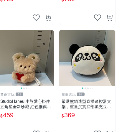
董爺古玩
董爺古玩
61
61
StudioHaneul小熊愛心掛件
嚴選熊貓造型直播遙控器支
五角星全新珍藏 紅色推薦收
架，重量沉實底部填充豆
藏 玩具掛飾 掛件 新品
袋，手機遙控器最佳架設選
459
369
$
$
擇推薦 直播遙控器支架 毛
絨玩具 支架架設