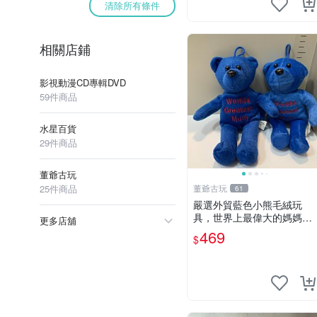
清除所有條件
相關店鋪
影視動漫CD專輯DVD
59件商品
水星百貨
29件商品
董爺古玩
25件商品
董爺古玩
61
嚴選外貿藍色小熊毛絨玩
具，世界上最偉大的媽媽聖
更多店舖
誕節推薦禮物 五角星 兒童
469
$
玩具 母親節