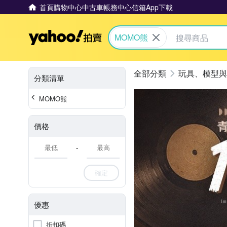
首頁
購物中心
中古車
帳務中心
信箱
App下載
Yahoo拍賣
MOMO熊
玩具、模型與
分類清單
MOMO熊
價格
-
確定
優惠
折扣碼