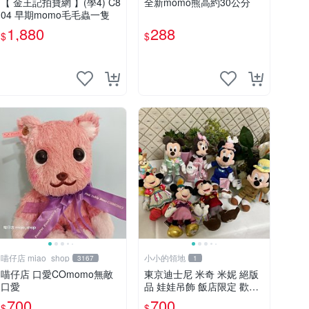
【 金王記拍寶網 】(學4) C8
全新momo熊高約30公分
04 早期momo毛毛蟲一隻
1,880
288
$
$
喵仔店 miao_shop
小小的領地
3167
1
喵仔店 口愛COmomo無敵
東京迪士尼 米奇 米妮 絕版
口愛
品 娃娃吊飾 飯店限定 歡樂
滿人間 復活節
700
700
$
$