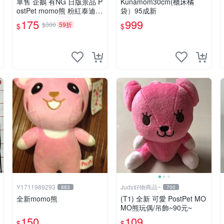
單售 企鵝 有NG 日版景品 P
Kunamom30cm(櫃床橘
ostPet momo熊 粉紅泰迪熊
袋）95成新
娃娃 布偶 手指頭 娃娃
175
999
$300
59折
$
$
Y1711989293
Judy好物商品~
883
700
全新momo熊
(T1) 全新 可愛 PostPet MO
MO熊玩偶/吊飾~90元~
150
109
$
$