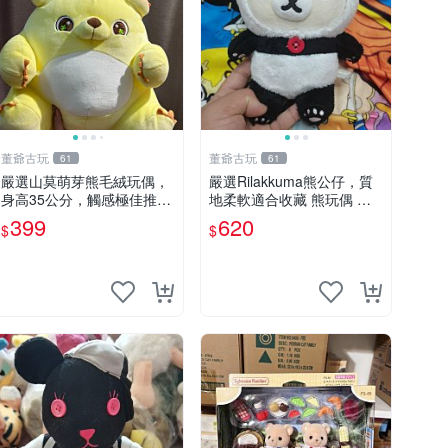
董爺古玩
董爺古玩
61
61
嚴選山莫萌芽熊毛絨玩偶，
嚴選Rilakkuma熊公仔，質
身高35公分，觸感極佳推薦
地柔軟適合收藏 熊玩偶 柔
收藏 萌芽熊 毛絨玩偶 串珠
軟 公仔 收藏
399
620
$
$
玩偶