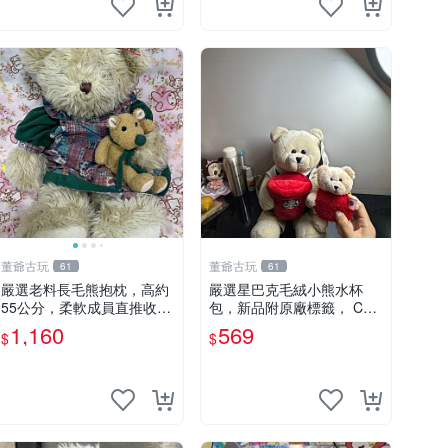
董爺古玩
董爺古玩
61
61
嚴選老料長毛熊抱枕，高約
嚴選星巴克毛絨小熊水杯
55公分，柔軟成員直推收藏
包，新品附原廠標籤， CO
長毛熊 柔軟熊抱枕 55公分
NDITION 良好，詳情請參閱
1,160
569
$
$
商品圖片。 星巴克 毛絨小
熊 水杯包