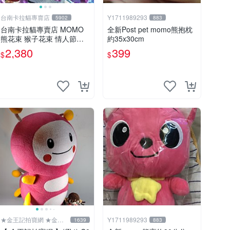
台南卡拉貓專賣店
Y1711989293
5902
883
台南卡拉貓專賣店 MOMO
全新Post pet momo熊抱枕
熊花束 猴子花束 情人節禮
約35x30cm
物 二選一 可繡字 可今天寄
2,380
399
$
$
明天到
★金王記拍寶網 ★金王
Y1711989293
1639
883
記拍寶趣