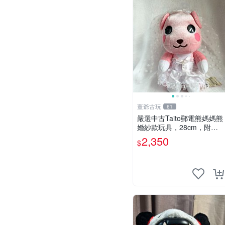
董爺古玩
61
嚴選中古Taito郵電熊媽媽熊
婚紗款玩具，28cm，附原
盒，保存極佳實拍，婚紗細
2,350
$
節清晰可見，偶像收藏推薦
婚紗小花 玩具 模型