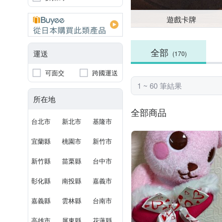
遊戲卡牌
全部
運送
(170)
可面交
跨國運送
1 ~ 60 筆結果
所在地
全部商品
台北市
新北市
基隆市
宜蘭縣
桃園市
新竹市
新竹縣
苗栗縣
台中市
彰化縣
南投縣
嘉義市
嘉義縣
雲林縣
台南市
高雄市
屏東縣
花蓮縣