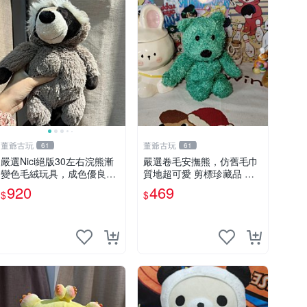
董爺古玩
董爺古玩
61
61
嚴選Nici絕版30左右浣熊漸
嚴選卷毛安撫熊，仿舊毛巾
變色毛絨玩具，成色優良伴
質地超可愛 剪標珍藏品 老
隨原廠牌標 浣熊 玩具 毛絨
式毛巾質地 安撫熊 款式
920
469
$
$