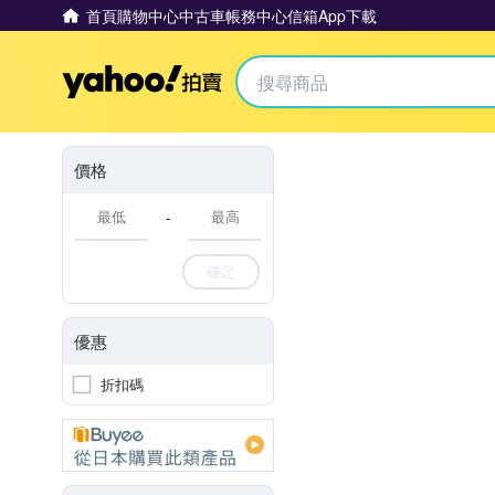
首頁
購物中心
中古車
帳務中心
信箱
App下載
Yahoo拍賣
價格
-
確定
優惠
折扣碼