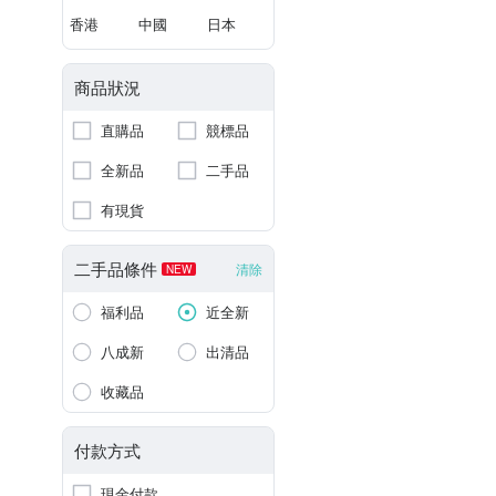
香港
中國
日本
商品狀況
直購品
競標品
全新品
二手品
有現貨
二手品條件
清除
NEW
福利品
近全新
八成新
出清品
收藏品
付款方式
現金付款