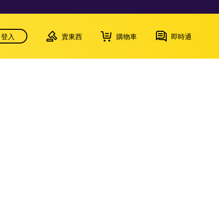
登入
賣東西
購物車
即時通