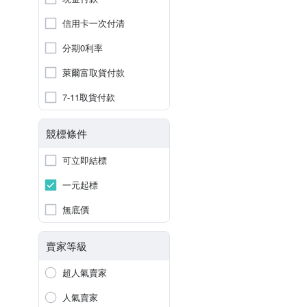
信用卡一次付清
分期0利率
萊爾富取貨付款
7-11取貨付款
競標條件
可立即結標
一元起標
無底價
賣家等級
超人氣賣家
人氣賣家