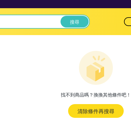
搜尋
找不到商品嗎？換換其他條件吧！
清除條件再搜尋