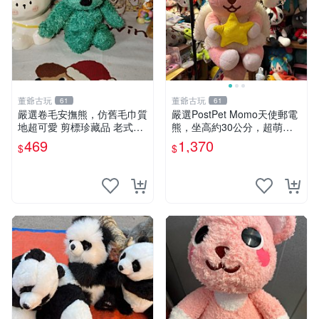
董爺古玩
董爺古玩
61
61
嚴選卷毛安撫熊，仿舊毛巾質
嚴選PostPet Momo天使郵電
地超可愛 剪標珍藏品 老式毛
熊，坐高約30公分，超萌可
巾質地 安撫熊 款式
愛收藏首選 天使郵電熊 Mom
469
1,370
$
$
o熊 玩具