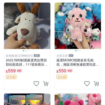
影視動漫CD專輯DVD
水星百貨
57
1
2023 NIKI馴鹿嚴選舊款臀部
嚴選MOMO熊郵差長毛抱
顆粒顯真跡，111號推薦珍藏
枕，滿版清晰無濾鏡實拍直
品 馴鹿 舊款 尾巴顆粒
銷。每周新品到貨，不容錯
559
550
9折
9折
$
$
過！ 郵差熊 長毛 抱枕
折扣碼
折扣碼