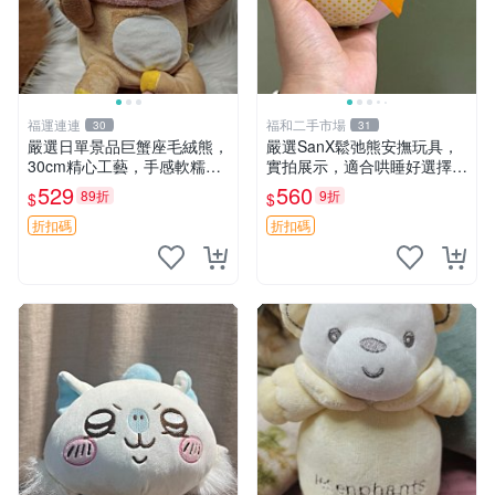
福運連連
福和二手市場
30
31
嚴選日單景品巨蟹座毛絨熊，
嚴選SanX鬆弛熊安撫玩具，
30cm精心工藝，手感軟糯推
實拍展示，適合哄睡好選擇
薦收藏送人 巨蟹座 毛絨玩具
電腦玩具 安撫用品
529
560
89折
9折
$
$
精緻做工
折扣碼
折扣碼