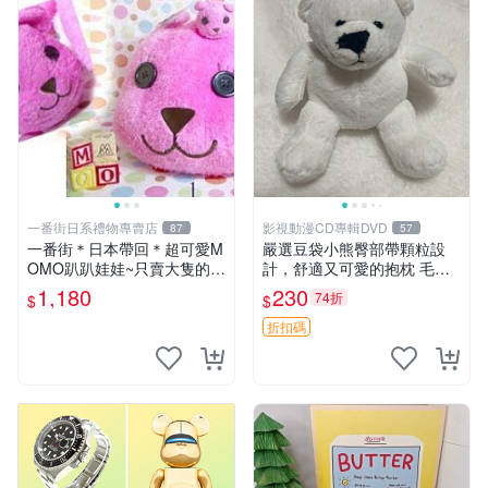
一番街日系禮物專賣店
影視動漫CD專輯DVD
87
57
一番街＊日本帶回＊超可愛M
嚴選豆袋小熊臀部帶顆粒設
OMO趴趴娃娃~只賣大隻的1
計，舒適又可愛的抱枕 毛絨
號~單隻價～生日禮物
抱枕、臀部按摩、坐墊
1,180
230
74折
$
$
折扣碼