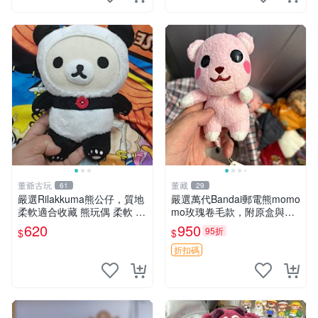
董爺古玩
董藏
61
29
嚴選Rilakkuma熊公仔，質地
嚴選萬代Bandai郵電熊momo
柔軟適合收藏 熊玩偶 柔軟 公
mo玫瑰卷毛款，附原盒與吊
仔 收藏
牌，粉嫩可愛入手即柔軟～
620
950
95折
$
$
玫瑰卷毛 郵電熊 正品
折扣碼