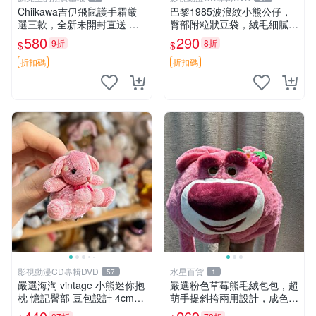
Chiikawa吉伊飛鼠護手霜厳
巴黎1985波浪紋小熊公仔，
選三款，全新未開封直送 飛
臀部附粒狀豆袋，絨毛細膩臉
鼠 護手霜 吉伊三款 新貨
部可愛，中古嚴選推薦 小熊
580
290
9折
8折
$
$
公仔 豆袋
折扣碼
折扣碼
影視動漫CD專輯DVD
水星百貨
57
1
嚴選海淘 vintage 小熊迷你抱
嚴選粉色草莓熊毛絨包包，超
枕 憶記臀部 豆包設計 4cm
萌手提斜挎兩用設計，成色上
高 推薦收藏 迷你豆包小熊、
佳容量大 粉紅草莓 毛絨包 超