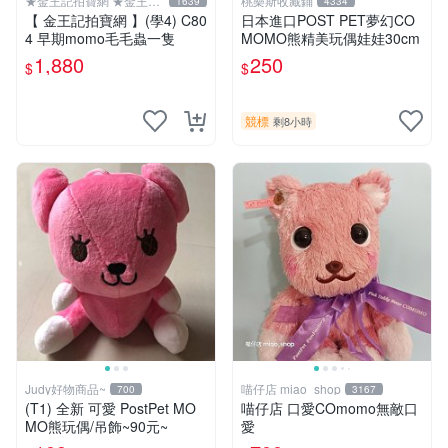
★金王記拍寶網 ★金王記
桃樂斯收藏鋪
1639
4334
拍寶趣
【 金王記拍寶網 】(學4) C80
日本進口POST PET夢幻CO
4 早期momo毛毛蟲一隻
MOMO熊精美玩偶娃娃30cm
1,880
250
$
$
競標
剩8小時
Judy好物商品~
喵仔店 miao_shop
700
3167
(T1) 全新 可愛 PostPet MO
喵仔店 口愛COmomo無敵口
MO熊玩偶/吊飾~90元~
愛