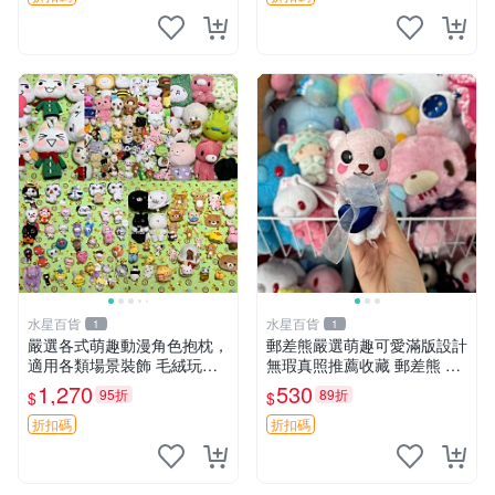
水星百貨
水星百貨
1
1
嚴選各式萌趣動漫角色抱枕，
郵差熊嚴選萌趣可愛滿版設計
適用各類場景裝飾 毛絨玩
無瑕真照推薦收藏 郵差熊 熊
具、卡通抱枕、趣味玩偶
抱枕 紅薯啵啵間
1,270
530
95折
89折
$
$
折扣碼
折扣碼