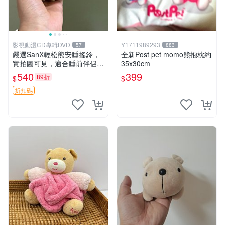
影視動漫CD專輯DVD
Y1711989293
57
883
嚴選SanX輕松熊安睡搖鈴，
全新Post pet momo熊抱枕約
實拍圖可見，適合睡前伴侶，
35x30cm
Picks安撫好物 0325 懸吊 電
540
399
89折
$
$
腦
折扣碼