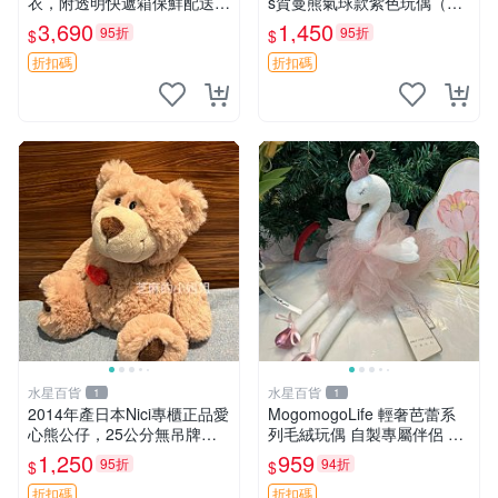
衣，附透明快遞箱保鮮配送，
s賀曼熊氣球款紫色玩偶（鼻
童趣可愛可收藏 巴塞羅熊 睡
子稍有磨損） 中古玩具 氣球
3,690
1,450
95折
95折
$
$
衣 透明袋
熊 玩偶
折扣碼
折扣碼
水星百貨
水星百貨
1
1
2014年產日本Nici專櫃正品愛
MogomogoLife 輕奢芭蕾系
心熊公仔，25公分無吊牌全
列毛絨玩偶 自製專屬伴侶 帶
新 愛心熊 公仔 熊抱玩偶
標牌全新成色 芭蕾系列 毛絨
1,250
959
95折
94折
$
$
玩偶 安撫玩具 新款上架
折扣碼
折扣碼