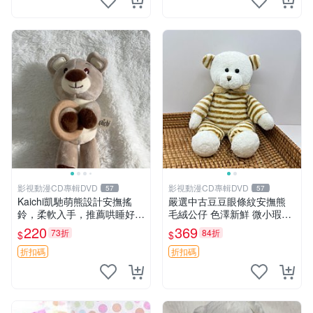
影視動漫CD專輯DVD
影視動漫CD專輯DVD
57
57
Kaichi凱馳萌熊設計安撫搖
嚴選中古豆豆眼條紋安撫熊
鈴，柔軟入手，推薦哄睡好選
毛絨公仔 色澤新鮮 微小瑕疵
擇 熊公仔 安撫玩具 喂食環
可收藏 中古 安撫熊 條紋公仔
220
369
73折
84折
$
$
折扣碼
折扣碼