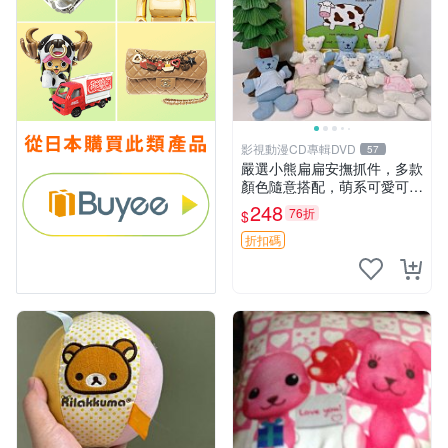
影視動漫CD專輯DVD
57
嚴選小熊扁扁安撫抓件，多款
顏色隨意搭配，萌系可愛可改
掛件 小熊安撫抓件 憶記 抓繩
248
76折
$
孩童掛件
折扣碼