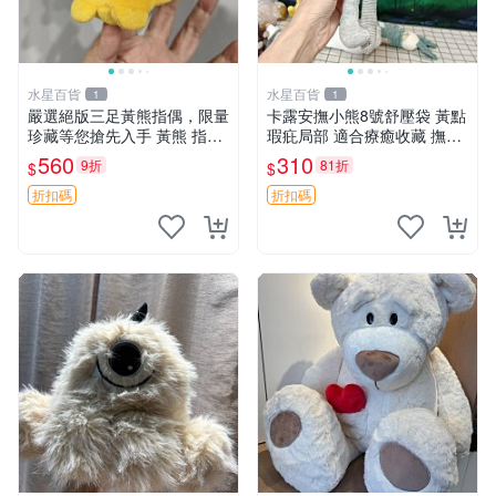
水星百貨
水星百貨
1
1
嚴選絕版三足黃熊指偶，限量
卡露安撫小熊8號舒壓袋 黃點
珍藏等您搶先入手 黃熊 指偶
瑕疪局部 適合療癒收藏 撫慰
珍藏品
身心 美肌養護 放鬆好物
560
310
9折
81折
$
$
折扣碼
折扣碼