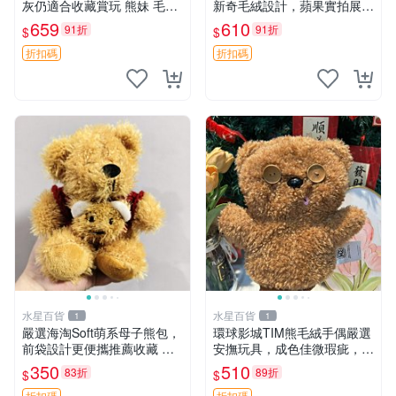
灰仍適合收藏賞玩 熊妹 毛絨
新奇毛絨設計，蘋果實拍展
玩具 浮雕熊
示，成色極佳 晚安香薰 馮娃
659
610
91折
91折
$
$
娃 毛絨玩偶
折扣碼
折扣碼
水星百貨
水星百貨
1
1
嚴選海淘Soft萌系母子熊包，
環球影城TIM熊毛絨手偶嚴選
前袋設計更便攜推薦收藏 母
安撫玩具，成色佳微瑕疵，贈
子熊 軟綿綿 包包
小禮物超值優惠 TIM熊 毛絨
350
510
83折
89折
$
$
手偶 安撫 toy 嚴選
折扣碼
折扣碼