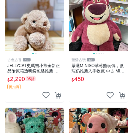
古色古香
董爺古玩
40
61
JELLYCAT史瑪吉小熊全新正
嚴選MINISO草莓熊玩偶，微
品附原箱透明袋包裝推薦 透
瑕仍推薦入手收藏 中古 MINI
明袋 包裝盒 史瑪吉小熊
SO 草莓熊 玩具 收藏
2,290
450
95折
$
$
折扣碼