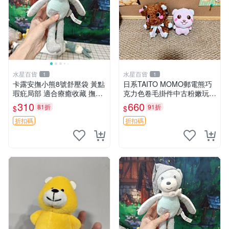
水星百貨
水星百貨
1
1
卡露安撫小熊8號舒壓袋 黃點
日系TAITO MOMO郵電熊巧
瑕疪局部 適合療癒收藏 撫慰
克力色卷毛掛件中古粉嫩玩偶
身心 美肌養護 放鬆好物
微瑕推薦 postpet momo 郵
310
660
81折
91折
$
$
電熊 中古玩偶
折扣碼
折扣碼