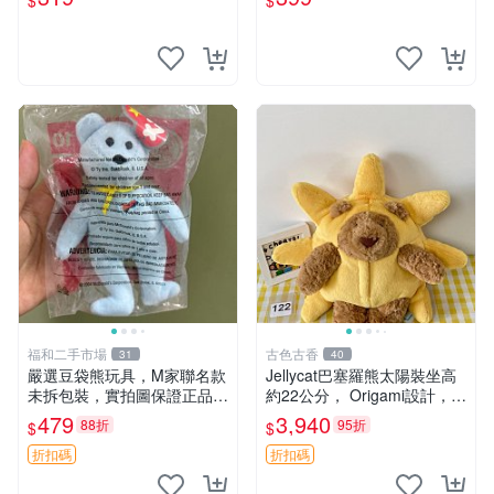
$
$
福和二手市場
古色古香
31
40
嚴選豆袋熊玩具，M家聯名款
Jellycat巴塞羅熊太陽裝坐高
未拆包裝，實拍圖保證正品
約22公分， Origami設計，來
豆袋玩具 嚴選 M家 豆袋熊
自越南。嚴選 Recommendat
479
3,940
88折
95折
$
$
ion！巴塞羅、 Origami熊、J
elly
折扣碼
折扣碼