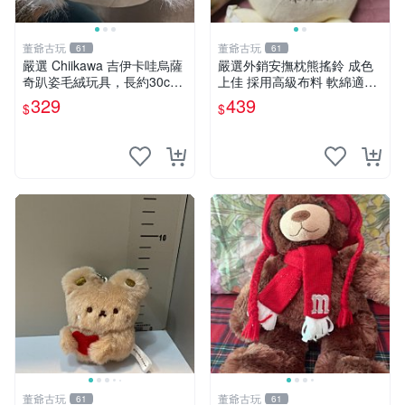
董爺古玩
董爺古玩
61
61
嚴選 Chiikawa 吉伊卡哇烏薩
嚴選外銷安撫枕熊搖鈴 成色
奇趴姿毛絨玩具，長約30c
上佳 採用高級布料 軟綿適合
m，質地超軟適合收藏 烏薩
收藏 安心選購 安撫枕 熊玩具
329
439
$
$
奇 Chiikawa 毛絨 超軟
搖鈴
董爺古玩
董爺古玩
61
61