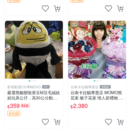
影視動漫CD專輯DVD
台南卡拉貓專賣店
57
5902
嚴選熊貓變裝黃豆M豆毛絨娃
台南卡拉貓專賣店 MOMO熊
娃玩具公仔，高30公分動漫
花束 猴子花束 情人節禮物 二
周邊 熊貓 變裝 公仔
選一 可繡字 可今天寄明天到
359
2,380
84折
$
$
折扣碼