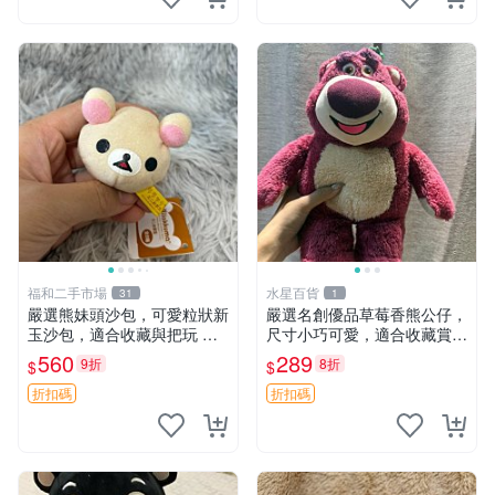
福和二手市場
水星百貨
31
1
嚴選熊妹頭沙包，可愛粒狀新
嚴選名創優品草莓香熊公仔，
玉沙包，適合收藏與把玩 熊
尺寸小巧可愛，適合收藏賞玩
妹 沙包 玉石
30cm 玩具 公仔 草莓熊
560
289
9折
8折
$
$
折扣碼
折扣碼