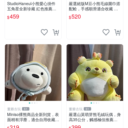
StudioHaneul小熊愛心掛件
嚴選絕版M豆小熊毛線圍巾搭
五角星全新珍藏 紅色推薦收
配帢，手感順滑適合收藏 絕
藏 玩具掛飾 掛件 新品
版M豆小熊、圍巾、毛線帢
459
520
$
$
經典好搭
董爺古玩
董爺古玩
61
61
Miniso裸熊商品全新到貨，表
嚴選山莫萌芽熊毛絨玩偶，身
面稍有浮塵，適合自用收藏嚴
高35公分，觸感極佳推薦收
選款。 裸熊 商品 裸熊玩偶
藏 萌芽熊 毛絨玩偶 串珠玩偶
319
399