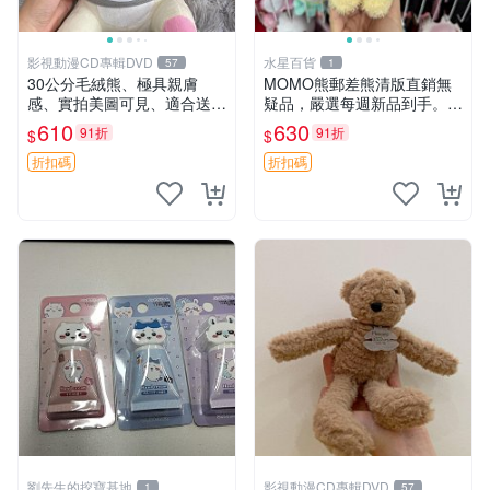
影視動漫CD專輯DVD
水星百貨
57
1
30公分毛絨熊、極具親膚
MOMO熊郵差熊清版直銷無
感、實拍美圖可見、適合送禮
疑品，嚴選每週新品到手。紅
收藏 毛絨熊 送禮 熊抱
薯啵啵鮮果間 郵差熊 清版 紅
610
630
91折
91折
$
$
薯啵啵間
折扣碼
折扣碼
劉先生的挖寶基地
影視動漫CD專輯DVD
1
57