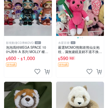
影視動漫CD專輯DVD
水星百貨
57
1
泡泡瑪特MEGA SPACE 10
嚴選MOMO熊郵差熊仙女抱
0%周年 A 系列 MOLLY 權威
枕，滿無濾鏡直銷不退不換
隱藏款 嚴選薄荷巧克力色 80
經典造型可愛必備 紅薯啵啵
600 -
1,000
590
9折
$
$
$
年代風味 權威推薦 合適收藏
間抱枕 抱枕 時尚
折扣碼
折扣碼