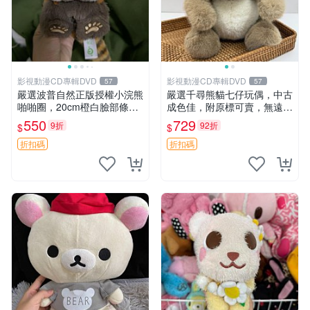
影視動漫CD專輯DVD
影視動漫CD專輯DVD
57
57
嚴選波普自然正版授權小浣熊
嚴選千尋熊貓七仔玩偶，中古
啪啪圈，20cm橙白臉部條紋
成色佳，附原標可賣，無遠方
清晰，毛絨超萌贈品推薦。
一手送第二天即達 中古玩偶
550
729
9折
92折
$
$
小浣熊 波普 圈環
熊貓七仔 千尋
折扣碼
折扣碼