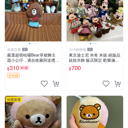
水星百貨
小小的領地
1
1
嚴選超萌哈囉Bear草裙舞主
東京迪士尼 米奇 米妮 絕版品
題小公仔，適合收藏與送禮 1
娃娃吊飾 飯店限定 歡樂滿人
00 克 哈囉Bear 草裙舞
間 復活節
310
700
81折
$
$
折扣碼
拍賣新星