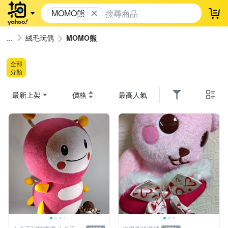
MOMO熊
登
絨毛玩偶
MOMO熊
全部
分類
最新上架
價格
最高人氣