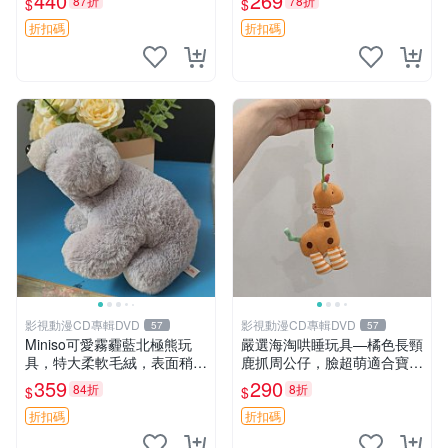
440
269
87折
78折
$
$
高臀部、豆袋抱枕
大容量
折扣碼
折扣碼
影視動漫CD專輯DVD
影視動漫CD專輯DVD
57
57
Miniso可愛霧霾藍北極熊玩
嚴選海淘哄睡玩具—橘色長頸
具，特大柔軟毛絨，表面稍有
鹿抓周公仔，臉超萌適合寶寶
使用痕跡，適合居家擺放 23
陪伴，中古略有使用痕跡 橘
359
290
84折
8折
$
$
CM 毛絨玩具 北極熊 魯班熊
色 長頸鹿 抓周
折扣碼
折扣碼