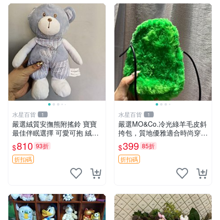
水星百貨
水星百貨
1
1
嚴選絨質安撫熊附搖鈴 寶寶
嚴選MO&Co.冷光綠羊毛皮斜
最佳伴眠選擇 可愛可抱 絨毛
挎包，質地優雅適合時尚穿搭
玩具 安撫熊 嬰兒用
冷光綠 皮包 斜挎包
810
399
93折
85折
$
$
折扣碼
折扣碼