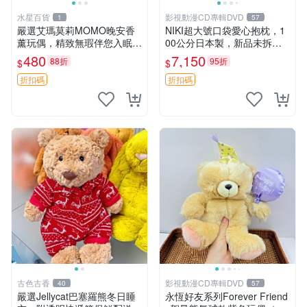
水星百貨
影視動漫CD專輯DVD
1
57
嚴選艾瑪莫莉MOMO晚安香
NIKI超大號口袋愛心抱枕，1
薰玩偶，精致無瑕伴您入眠
00公分日本製，新品未拆封
晚安精靈 香薰玩具 玩偶收藏
胖嘟嘟收藏推薦 愛心抱枕 日
480
7,150
88折
95折
$
$
本 抱枕
折扣碼
折扣碼
古色古香
影視動漫CD專輯DVD
40
57
嚴選Jellycat巴塞羅熊冬日睡
永恆好友系列Forever Friend