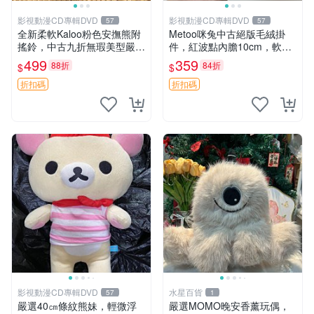
影視動漫CD專輯DVD
影視動漫CD專輯DVD
57
57
全新柔軟Kaloo粉色安撫熊附
Metoo咪兔中古絕版毛絨掛
搖鈴，中古九折無瑕美型嚴選
件，紅波點內膽10cm，軟糯
收藏 粉色 安撫 玩具
宜贈送收藏 咪熊 毛絨 掛件
499
359
88折
84折
$
$
折扣碼
折扣碼
影視動漫CD專輯DVD
水星百貨
57
1
嚴選40㎝條紋熊妹，輕微浮
嚴選MOMO晚安香薰玩偶，