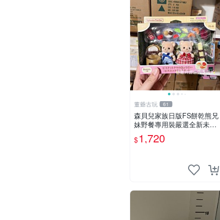
董爺古玩
61
森貝兒家族日版FS餅乾熊兄
妹野餐專用裝嚴選全新未開
封，包含兩組大童款紙盒
1,720
$
裝，適合收藏與分享。 餅乾
熊兄妹、野餐、收藏