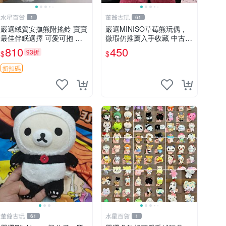
水星百貨
董爺古玩
1
61
嚴選絨質安撫熊附搖鈴 寶寶
嚴選MINISO草莓熊玩偶，
最佳伴眠選擇 可愛可抱 絨
微瑕仍推薦入手收藏 中古 M
毛玩具 安撫熊 嬰兒用
INISO 草莓熊 玩具 收藏
810
450
93折
$
$
折扣碼
董爺古玩
水星百貨
61
1