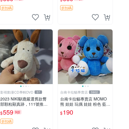
郵電熊 中古玩偶
吊牌收藏。藍鼻子小熊，值
得擁有 玩具 憶熊
折扣碼
折扣碼
影視動漫CD專輯DVD
台南卡拉貓專賣店
57
5902
2023 NIKI馴鹿嚴選舊款臀
台南卡拉貓專賣店 MOMO
部顆粒顯真跡，111號推薦
熊 娃娃 玩偶 娃娃 粉色 藍色
珍藏品 馴鹿 舊款 尾巴顆粒
2色分售
559
190
9折
$
$
折扣碼