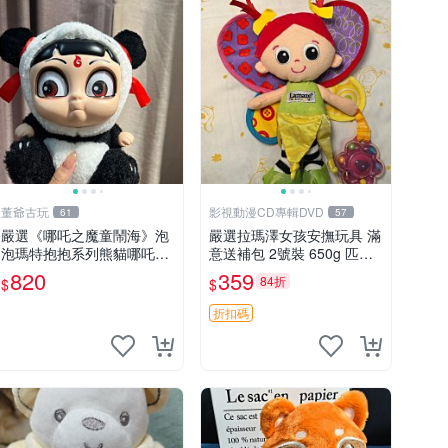
董爺古玩
影視動漫CD專輯DVD
61
57
嚴選《哪吒之魔童鬧海》泡
嚴選拉瑪澤女孩安撫玩具 滿
泡瑪特抱抱系列熊貓哪吒搪
意送補包 2號裝 650g 匹配
膠臉毛絨， STATE：如圖顯
嬰幼童舒壓好伴侶 女孩專用
820
359
84折
$
$
示 哪吒 毛絨公仔 泡泡瑪特
安心選擇 安撫玩偶 衝包 玩
具
折扣碼