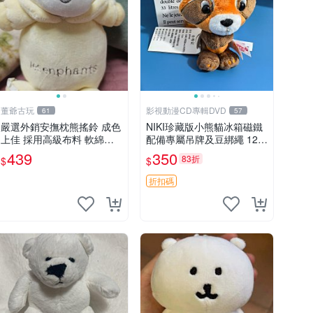
董爺古玩
影視動漫CD專輯DVD
61
57
嚴選外銷安撫枕熊搖鈴 成色
NIKI珍藏版小熊貓冰箱磁鐵
上佳 採用高級布料 軟綿適
配備專屬吊牌及豆綁繩 12c
合收藏 安心選購 安撫枕 熊
m 廢品嚴選 好評推薦 小熊
439
350
83折
$
$
玩具 搖鈴
貓冰箱貼 磁鐵掛件 冰箱飾
品
折扣碼