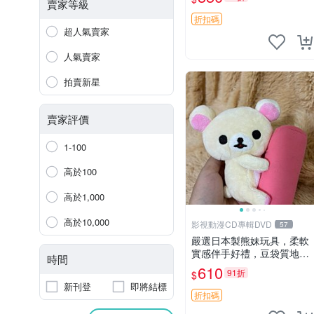
賣家等級
折扣碼
超人氣賣家
人氣賣家
拍賣新星
賣家評價
1-100
高於100
高於1,000
高於10,000
影視動漫CD專輯DVD
57
嚴選日本製熊妹玩具，柔軟
實感伴手好禮，豆袋質地手
時間
感佳，抱枕小熊 recom 推薦
610
91折
$
白色豆袋 玩具
新刊登
即將結標
折扣碼