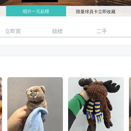
唱片一元起標
限量球員卡立即收藏
立即買
競標
二手