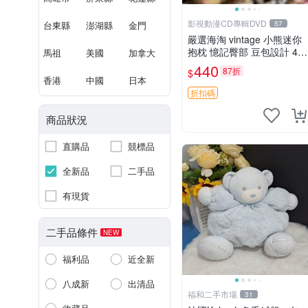
影視動漫CD專輯DVD
台東縣
澎湖縣
金門
57
嚴選海淘 vintage 小熊迷你
抱枕 憶記臀部 豆包設計 4c
馬祖
美國
加拿大
m 高 推薦收藏 迷你豆包小
440
87折
$
熊、高臀部、豆袋抱枕
香港
中國
日本
折扣碼
商品狀況
直購品
競標品
全新品
二手品
有現貨
二手品條件
NEW
福利品
近全新
八成新
出清品
福和二手市場
31