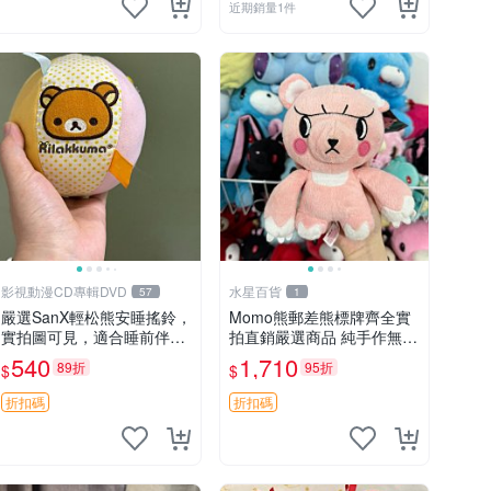
近期銷量1件
影視動漫CD專輯DVD
水星百貨
57
1
嚴選SanX輕松熊安睡搖鈴，
Momo熊郵差熊標牌齊全實
實拍圖可見，適合睡前伴
拍直銷嚴選商品 純手作無修
侶， Picks安撫好物 0325
圖可收藏 郵差熊 Momo熊
540
1,710
89折
95折
$
$
懸吊 電腦
標牌 商品
折扣碼
折扣碼