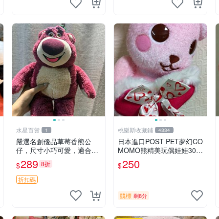
水星百貨
桃樂斯收藏鋪
1
4334
嚴選名創優品草莓香熊公
日本進口POST PET夢幻CO
仔，尺寸小巧可愛，適合收
MOMO熊精美玩偶娃娃30c
藏賞玩 30cm 玩具 公仔 草
m
289
250
8折
$
$
莓熊
折扣碼
競標
剩8分