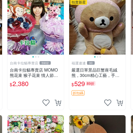
拍賣新星
台南卡拉貓專賣店
福運連連
5902
30
台南卡拉貓專賣店 MOMO
嚴選日單景品巨蟹座毛絨
熊花束 猴子花束 情人節禮
熊，30cm精心工藝，手感
物 二選一 可繡字 可今天寄
軟糯推薦收藏送人 巨蟹座
2,380
529
89折
$
$
明天到
毛絨玩具 精緻做工
折扣碼