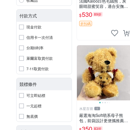
收藏品
法國Kaloo白色毛絨熊，灰
眼睛甜蜜笑容，適合安撫逗
趣可愛，柔軟面料手感佳。
530
89折
$
付款方式
14 白色安撫熊 毛絨玩具 寶
寶逗樂具
折扣碼
現金付款
信用卡一次付清
分期0利率
萊爾富取貨付款
7-11取貨付款
競標條件
可立即結標
一元起標
水星百貨
1
嚴選海淘Soft萌系母子熊
無底價
包，前袋設計更便攜推薦收
藏 母子熊 軟綿綿 包包
350
83折
$