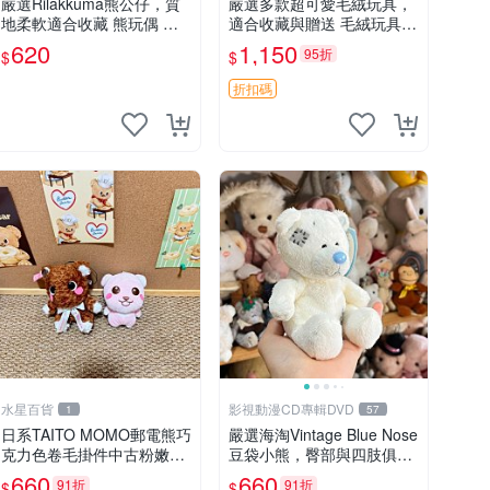
嚴選Rilakkuma熊公仔，質
嚴選多款超可愛毛絨玩具，
地柔軟適合收藏 熊玩偶 柔
適合收藏與贈送 毛絨玩具、
軟 公仔 收藏
抱枕、公仔
620
1,150
95折
$
$
折扣碼
水星百貨
影視動漫CD專輯DVD
1
57
日系TAITO MOMO郵電熊巧
嚴選海淘Vintage Blue Nose
克力色卷毛掛件中古粉嫩玩
豆袋小熊，臀部與四肢俱
偶微瑕推薦 postpet momo
全，坐高11公分，附原盒與
660
660
91折
91折
$
$