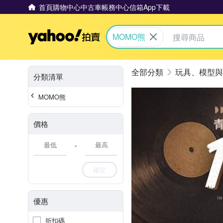
首頁
購物中心
中古車
帳務中心
信箱
App下載
Yahoo拍賣
MOMO熊
玩具、模型與
分類清單
MOMO熊
價格
-
確定
優惠
折扣碼