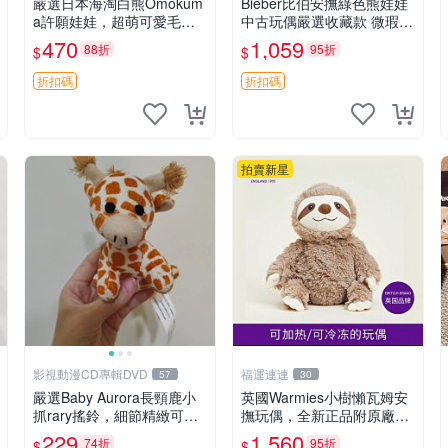
嚴選日本海淘白熊Omokum
Bieber比伯安撫綠色熊娃娃
a許願娃娃，超萌可愛毛絨
中古玩偶嚴選收藏款 微瑕輕
公仔推薦收藏 白熊 Omoku
度使用 Bieber綠熊娃娃 中
470
1,059
88折
95折
$
$
ma 毛絨玩具 偽裝娃娃 玩具
古玩偶 微瑕
擺飾
折扣碼
折扣碼
拍賣新星
影視動漫CD專輯DVD
福運連連
57
30
嚴選Baby Aurora長頸鹿小
英國Warmies小樹懶瓦姆安
抓rary搖鈴，細節精緻可聆
撫玩偶，全新正品附原廠吊
聽清脆鈴音 軟萌可愛 定制
牌與防塵袋，內藏薰衣草可
229
1,560
74折
95折
$
$