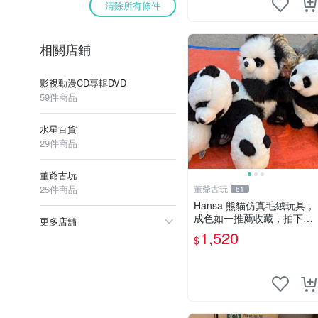
清除所有條件
相關店鋪
影視動漫CD專輯DVD
59件商品
水星百貨
29件商品
董爺古玩
25件商品
董爺古玩
61
Hansa 熊貓仿真毛絨玩具，
成色如一推薦收藏，拍下無
更多店舖
疑心 熊貓 毛絨玩具 收藏
1,520
$