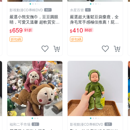
影視動漫CD專輯DVD
水星百貨
57
1
嚴選小熊安撫巾，豆豆圓眼
嚴選超大蓬鬆豆袋麋鹿，全
睛，可愛又溫馨 超軟質安撫
身毛茸手感極佳推薦！屁股
巾，豆豆設計，哄睡好幫手
與四肢填充均勻，適合收藏
659
410
91折
86折
$
$
約克豆豆眼安撫巾 數碼豆豆
與孩童共賞。 麋鹿 豆袋 毛
眼
茸玩具
折扣碼
折扣碼
福和二手市場
影視動漫CD專輯DVD
31
57