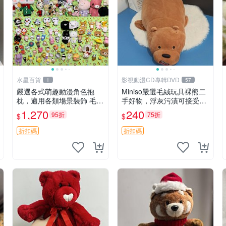
水星百貨
影視動漫CD專輯DVD
1
57
嚴選各式萌趣動漫角色抱
Miniso嚴選毛絨玩具裸熊二
枕，適用各類場景裝飾 毛絨
手好物，浮灰污漬可接受。
玩具、卡通抱枕、趣味玩偶
請詳閱照片再下單，售出不
1,270
240
95折
75折
$
$
退不換。全新品相收藏推
薦。 裸熊 毛絨玩具 收藏
折扣碼
折扣碼