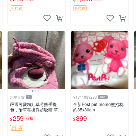
紀念 金屬搖鈴 新手媽咪推
加熱，適合各個年齡層，冷
薦 長頸鹿 抓rary 搖鈴
暖兩用享受抱抱樂趣，不容
折扣碼
折扣碼
錯過嚴選好物 溫暖 冷感
水星百貨
Y1711989293
1
883
嚴選可愛粉紅草莓熊手提
全新Post pet momo熊抱枕
包，附草莓掛件超吸睛 草莓
約35x30cm
熊手提包 草莓掛件 可愛port
259
399
77折
$
$
unese
折扣碼