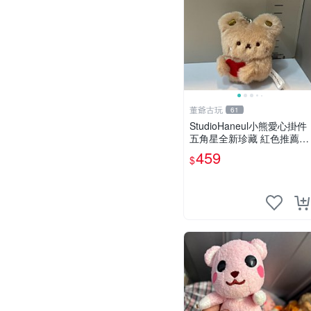
董爺古玩
61
StudioHaneul小熊愛心掛件
五角星全新珍藏 紅色推薦收
藏 玩具掛飾 掛件 新品
459
$