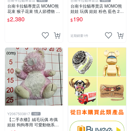
台南卡拉貓專賣店
台南卡拉貓專賣店
5902
5902
台南卡拉貓專賣店 MOMO熊
台南卡拉貓專賣店 MOMO熊
花束 猴子花束 情人節禮物 二
娃娃 玩偶 娃娃 粉色 藍色 2色
選一 可繡字 可今天寄明天到
分售
2,380
190
$
$
近期銷量1件
Y2067503817
167
【二手衣櫃】絨毛玩偶 布偶
娃娃 狗狗專用 可愛動物系列
耐咬耐磨玩具 玩偶 粉紅熊寵