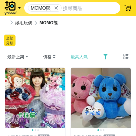
MOMO熊
登
絨毛玩偶
MOMO熊
全部
分類
最新上架
價格
最高人氣