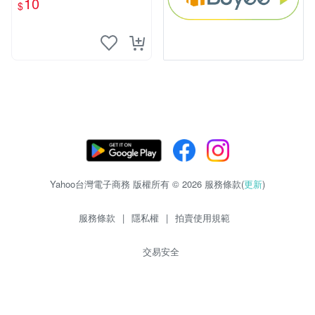
10
$
物玩具 1120929
Yahoo台灣電子商務 版權所有 © 2026 服務條款(
更新
)
服務條款
|
隱私權
|
拍賣使用規範
交易安全