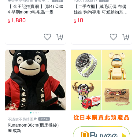
★金王記拍寶網 ★金王記
Y2067503817
1639
167
拍寶趣
【 金王記拍寶網 】(學4) C80
【二手衣櫃】絨毛玩偶 布偶
4 早期momo毛毛蟲一隻
娃娃 狗狗專用 可愛動物系列
耐咬耐磨玩具 玩偶 粉紅熊寵
1,880
10
$
$
物玩具 1120929
不議價不另拍圖片
1114
Kunamom30cm(櫃床橘袋）
95成新