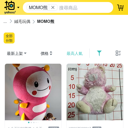
MOMO熊
登
絨毛玩偶
MOMO熊
全部
分類
最新上架
價格
最高人氣