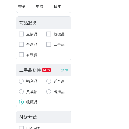
香港
中國
日本
商品狀況
直購品
競標品
全新品
二手品
有現貨
二手品條件
清除
NEW
福利品
近全新
八成新
出清品
收藏品
付款方式
現金付款