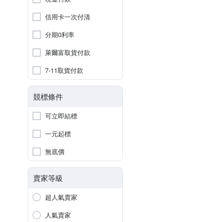
信用卡一次付清
分期0利率
萊爾富取貨付款
7-11取貨付款
競標條件
可立即結標
一元起標
無底價
賣家等級
超人氣賣家
人氣賣家