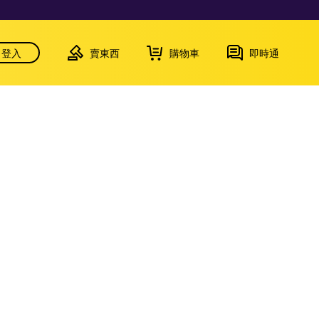
登入
賣東西
購物車
即時通