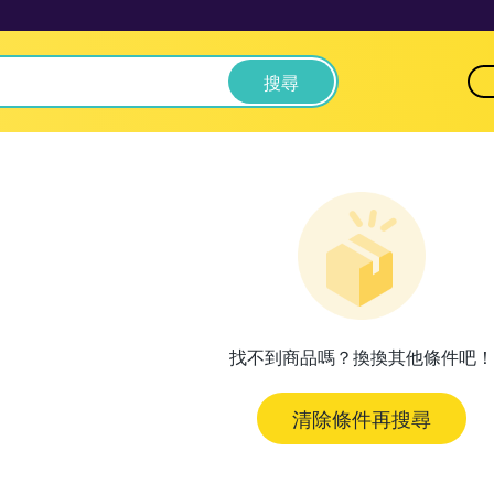
搜尋
找不到商品嗎？換換其他條件吧！
清除條件再搜尋