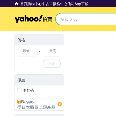
首頁
購物中心
中古車
帳務中心
信箱
App下載
Yahoo拍賣
價格
-
確定
優惠
折扣碼