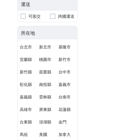
運送
可面交
跨國運送
所在地
台北市
新北市
基隆市
宜蘭縣
桃園市
新竹市
新竹縣
苗栗縣
台中市
彰化縣
南投縣
嘉義市
嘉義縣
雲林縣
台南市
高雄市
屏東縣
花蓮縣
台東縣
澎湖縣
金門
馬祖
美國
加拿大