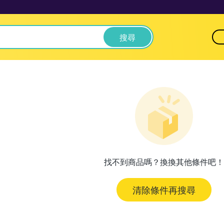
搜尋
找不到商品嗎？換換其他條件吧！
清除條件再搜尋