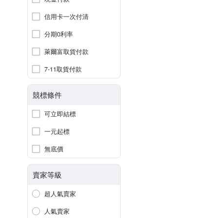
信用卡一次付清
分期0利率
萊爾富取貨付款
7-11取貨付款
競標條件
可立即結標
一元起標
無底價
賣家等級
超人氣賣家
人氣賣家