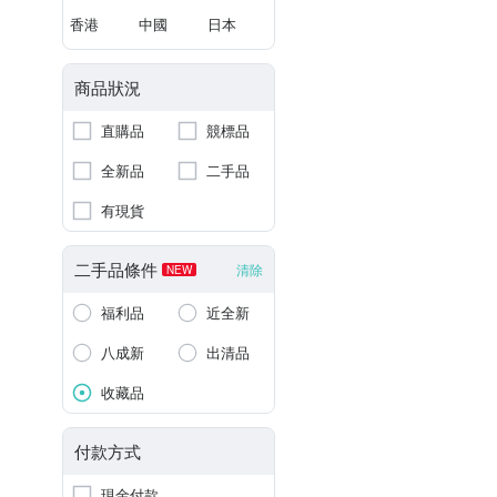
香港
中國
日本
商品狀況
直購品
競標品
全新品
二手品
有現貨
二手品條件
清除
NEW
福利品
近全新
八成新
出清品
收藏品
付款方式
現金付款