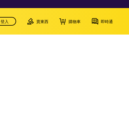
登入
賣東西
購物車
即時通