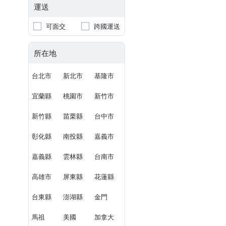
運送
可面交
跨國運送
所在地
台北市
新北市
基隆市
宜蘭縣
桃園市
新竹市
新竹縣
苗栗縣
台中市
彰化縣
南投縣
嘉義市
嘉義縣
雲林縣
台南市
高雄市
屏東縣
花蓮縣
台東縣
澎湖縣
金門
馬祖
美國
加拿大