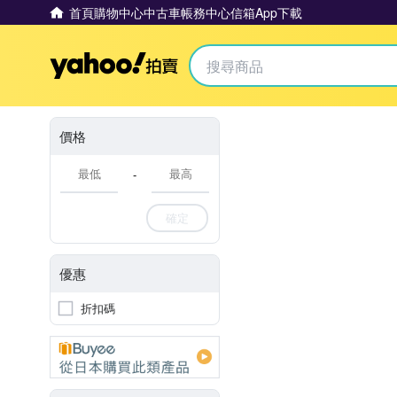
首頁
購物中心
中古車
帳務中心
信箱
App下載
Yahoo拍賣
價格
-
確定
優惠
折扣碼