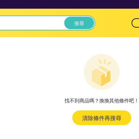
搜尋
找不到商品嗎？換換其他條件吧！
清除條件再搜尋