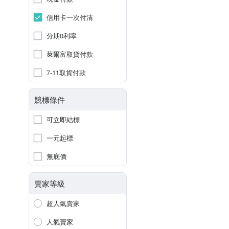
信用卡一次付清
分期0利率
萊爾富取貨付款
7-11取貨付款
競標條件
可立即結標
一元起標
無底價
賣家等級
超人氣賣家
人氣賣家