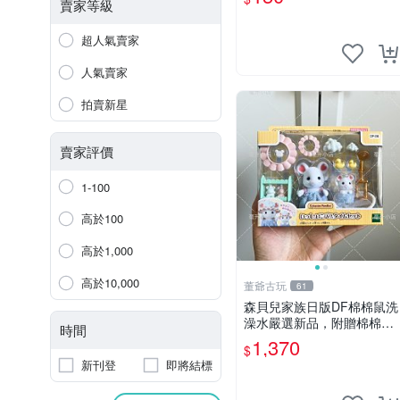
賣家等級
超人氣賣家
人氣賣家
拍賣新星
賣家評價
1-100
高於100
高於1,000
高於10,000
董爺古玩
61
森貝兒家族日版DF棉棉鼠洗
澡水嚴選新品，附贈棉棉鼠
時間
媽媽與嬰兒及配件。-paper
1,370
$
盒裝，輕便設計方便攜帶。
新刊登
即將結標
棉棉鼠 棉玩 公仔