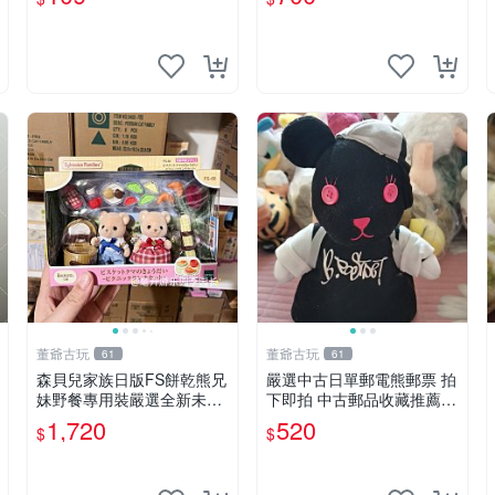
董爺古玩
董爺古玩
61
61
森貝兒家族日版FS餅乾熊兄
嚴選中古日單郵電熊郵票 拍
妹野餐專用裝嚴選全新未開
下即拍 中古郵品收藏推薦
封，包含兩組大童款紙盒
郵票 郵電熊 日本
1,720
520
$
$
裝，適合收藏與分享。 餅乾
熊兄妹、野餐、收藏