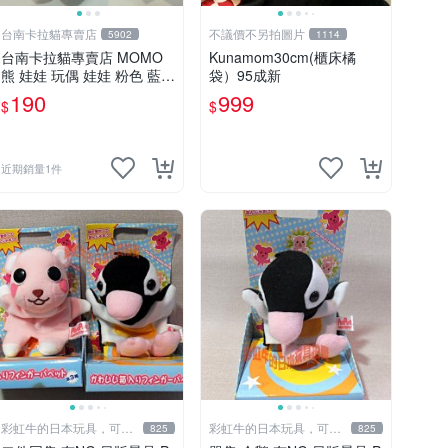
台南卡拉貓專賣店
不議價不另拍圖片
5902
1114
台南卡拉貓專賣店 MOMO
Kunamom30cm(櫃床橘
熊 娃娃 玩偶 娃娃 粉色 藍色
袋）95成新
2色分售
190
999
$
$
近期銷量1件
彩虹牛的日本玩具，可7
彩虹牛的日本玩具，可7
825
825
取付
取付