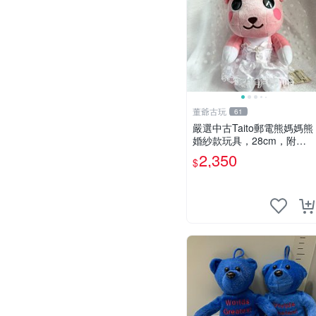
董爺古玩
61
嚴選中古Taito郵電熊媽媽熊
婚紗款玩具，28cm，附原
盒，保存極佳實拍，婚紗細
2,350
$
節清晰可見，偶像收藏推薦
婚紗小花 玩具 模型