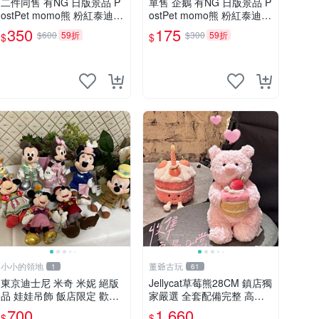
二件同售 有NG 日版景品 P
單售 企鵝 有NG 日版景品 P
ostPet momo熊 粉紅泰迪熊
ostPet momo熊 粉紅泰迪熊
妹妹 comomo 企鵝 娃娃 布
娃娃 布偶 手指頭 娃娃
350
175
$600
59折
$300
59折
$
$
偶 手指頭 娃娃
小小的領地
董爺古玩
1
61
東京迪士尼 米奇 米妮 絕版
Jellycat草莓熊28CM 鎮店獨
品 娃娃吊飾 飯店限定 歡樂
家嚴選 全套配備完整 高品
滿人間 復活節
質收藏好物 紋章 玩具熊 定
700
1,660
$
$