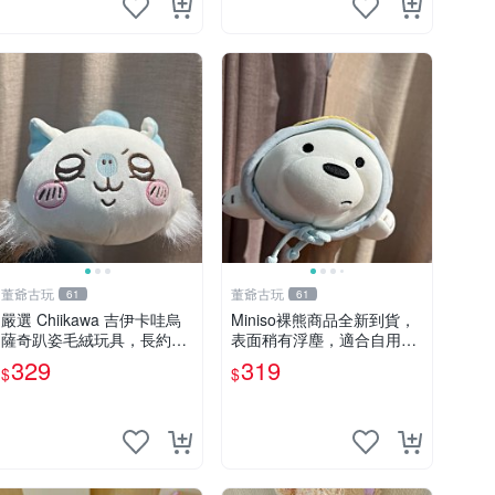
董爺古玩
董爺古玩
61
61
嚴選 Chiikawa 吉伊卡哇烏
Miniso裸熊商品全新到貨，
薩奇趴姿毛絨玩具，長約30
表面稍有浮塵，適合自用收
cm，質地超軟適合收藏 烏
藏嚴選款。 裸熊 商品 裸熊
329
319
$
$
薩奇 Chiikawa 毛絨 超軟
玩偶