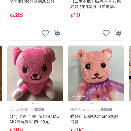
全新momo熊高約30公分
【二手衣櫃】絨毛玩偶 布偶
娃娃 狗狗專用 可愛動物系
列 耐咬耐磨玩具 玩偶 粉紅
288
10
$
$
熊寵物玩具 1120929
Judy好物商品~
喵仔店 miao_shop
700
3167
(T1) 全新 可愛 PostPet MO
喵仔店 口愛COmomo無敵
MO熊玩偶/吊飾~90元~
口愛
109
700
$
$