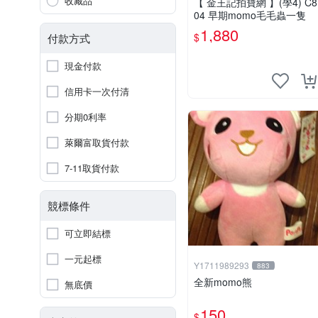
收藏品
【 金王記拍寶網 】(學4) C8
04 早期momo毛毛蟲一隻
1,880
$
付款方式
現金付款
信用卡一次付清
分期0利率
萊爾富取貨付款
7-11取貨付款
競標條件
可立即結標
一元起標
Y1711989293
883
全新momo熊
無底價
150
$