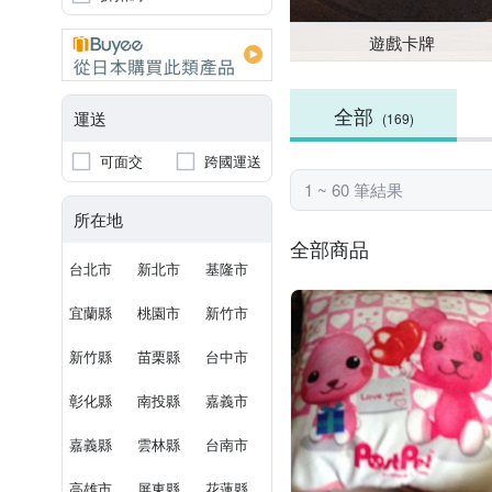
遊戲卡牌
全部
運送
(169)
可面交
跨國運送
1 ~ 60 筆結果
所在地
全部商品
台北市
新北市
基隆市
宜蘭縣
桃園市
新竹市
新竹縣
苗栗縣
台中市
彰化縣
南投縣
嘉義市
嘉義縣
雲林縣
台南市
高雄市
屏東縣
花蓮縣