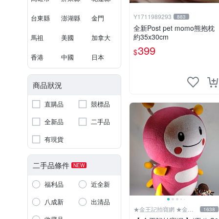
Y1711989293
台東縣
澎湖縣
金門
883
全新Post pet momo熊抱枕
約35x30cm
馬祖
美國
加拿大
399
$
香港
中國
日本
商品狀況
直購品
競標品
全新品
二手品
有現貨
二手品條件
NEW
福利品
近全新
八成新
出清品
★金王記拍寶網 ★金王
1638
記拍寶趣