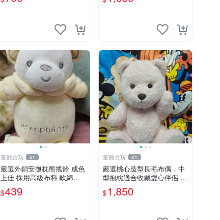
制熊
董爺古玩
董爺古玩
61
61
嚴選外銷安撫枕熊搖鈴 成色
嚴選桃心造型長毛布偶，中
上佳 採用高級布料 軟綿適
型抱枕適合收藏愛心伴侶 桃
合收藏 安心選購 安撫枕 熊
心抱枕 布娃娃 猛咬布偶
439
1,850
$
$
玩具 搖鈴