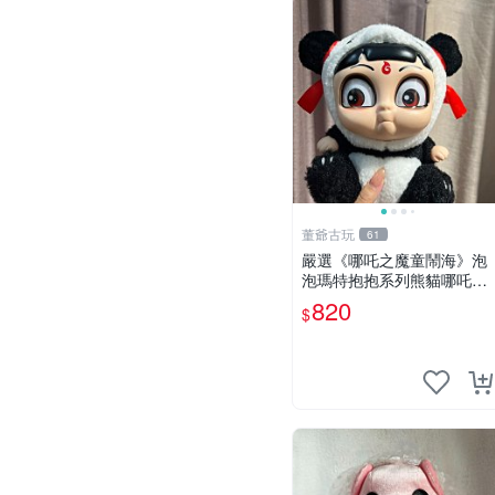
董爺古玩
61
嚴選《哪吒之魔童鬧海》泡
泡瑪特抱抱系列熊貓哪吒搪
膠臉毛絨， STATE：如圖顯
820
$
示 哪吒 毛絨公仔 泡泡瑪特