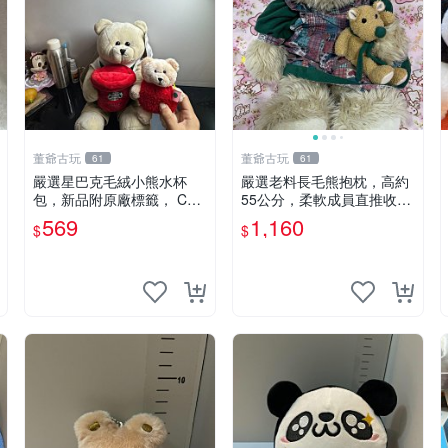
董爺古玩
董爺古玩
61
61
嚴選星巴克毛絨小熊水杯
嚴選老料長毛熊抱枕，高約
包，新品附原廠標籤， CO
55公分，柔軟成員直推收藏
NDITION 良好，詳情請參閱
長毛熊 柔軟熊抱枕 55公分
569
1,160
$
$
商品圖片。 星巴克 毛絨小
熊 水杯包