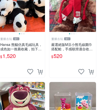
董爺古玩
董爺古玩
61
61
Hansa 熊貓仿真毛絨玩具，
嚴選絕版M豆小熊毛線圍巾
成色如一推薦收藏，拍下無
搭配帢，手感順滑適合收藏
疑心 熊貓 毛絨玩具 收藏
絕版M豆小熊、圍巾、毛線
1,520
520
$
$
帢 經典好搭