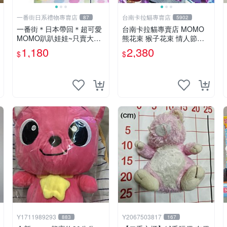
一番街日系禮物專賣店
台南卡拉貓專賣店
87
5902
一番街＊日本帶回＊超可愛
台南卡拉貓專賣店 MOMO
MOMO趴趴娃娃~只賣大隻
熊花束 猴子花束 情人節禮
的1號~單隻價～生日禮物
物 二選一 可繡字 可今天寄
1,180
2,380
$
$
明天到
Y1711989293
Y2067503817
883
167