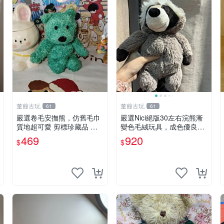
董爺古玩
董爺古玩
61
61
嚴選卷毛安撫熊，仿舊毛巾
嚴選Nici絕版30左右浣熊漸
質地超可愛 剪標珍藏品 老
變色毛絨玩具，成色優良伴
式毛巾質地 安撫熊 款式
隨原廠牌標 浣熊 玩具 毛絨
469
920
$
$