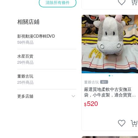
清除所有條件
相關店鋪
影視動漫CD專輯DVD
59件商品
水星百貨
29件商品
董爺古玩
25件商品
董爺古玩
61
嚴選質地柔軟中古安撫豆
袋，小牛皮製，適合寶寶安
更多店舖
心入眠。 安撫豆袋 小牛皮
520
$
寶寶安撫