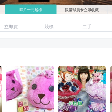
唱片一元起標
限量球員卡立即收藏
立即買
競標
二手