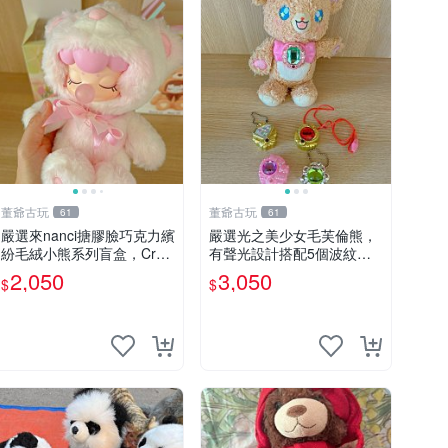
董爺古玩
董爺古玩
61
61
嚴選來nanci搪膠臉巧克力繽
嚴選光之美少女毛芙倫熊，
紛毛絨小熊系列盲盒，Crea
有聲光設計搭配5個波紋
my櫻花巧藝盲盒 隱藏款Cre
石，成色完美如圖。爽快附
2,050
3,050
$
$
amy櫻花巧藝 嬰熊盲盒娃娃
電池，讓愛心不打折扣。 光
樂趣盲盒
之美少女 毛芙倫熊 波紋石
有聲光