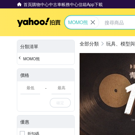
首頁
購物中心
中古車
帳務中心
信箱
App下載
Yahoo拍賣
MOMO熊
玩具、模型與
分類清單
MOMO熊
價格
-
確定
優惠
折扣碼