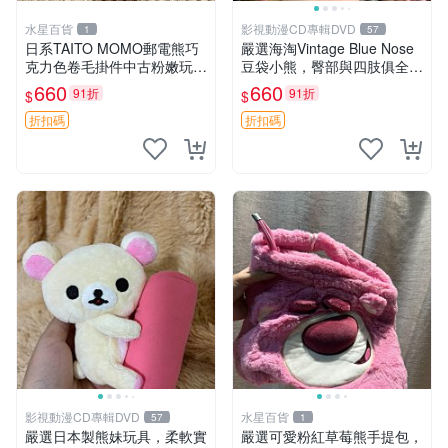
水星百貨
影視動漫CD專輯DVD
1
57
日系TAITO MOMO郵電熊巧
嚴選海淘Vintage Blue Nose
克力色卷毛掛件中古粉嫩玩偶
豆袋小熊，臀部與四肢俱全，
微瑕推薦 postpet momo 郵
坐高11公分，附原盒與吊牌
660
660
91折
91折
$
$
電熊 中古玩偶
收藏。藍鼻子小熊，值得擁有
玩具 憶熊
折扣碼
折扣碼
影視動漫CD專輯DVD
水星百貨
57
1
嚴選日本製熊妹玩具，柔軟實
嚴選可愛粉紅草莓熊手提包，