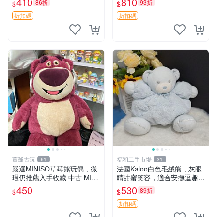
410
810
86折
93折
$
$
共賞。 麋鹿 豆袋 毛茸玩具
折扣碼
折扣碼
董爺古玩
福和二手市場
61
31
嚴選MINISO草莓熊玩偶，微
法國Kaloo白色毛絨熊，灰眼
瑕仍推薦入手收藏 中古 MINI
睛甜蜜笑容，適合安撫逗趣可
SO 草莓熊 玩具 收藏
愛，柔軟面料手感佳。14 白
450
530
89折
$
$
色安撫熊 毛絨玩具 寶寶逗樂
具
折扣碼