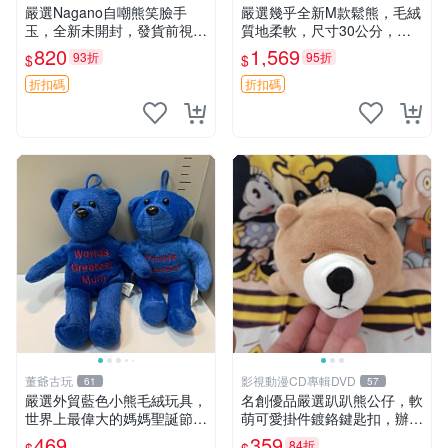
嚴選Nagano自嘲熊笑臉手
嚴選幾乎全新M款鬆熊，毛絨
玉，全新未開封，發貨前視頻
質地柔軟，尺寸30公分，做
確認，海南 廣西 貴州 嚴選N
工精緻可愛，適合收藏或贈送
820
1,569
93折
95折
$
$
agano自嘲熊笑臉手玉，全新
親友。中古使用痕跡，手感依
未開封，發貨前視頻確認，四
然優良。 鬆熊 嬰熊 毛玩偶
折扣碼
折扣碼
川 重慶 內
董爺古玩
影視動漫CD專輯DVD
61
57
嚴選外貿藍色小熊毛絨玩具，
名創優品嚴選趴趴熊公仔，軟
世界上最偉大的媽媽聖誕節推
萌可愛掛件鍍鉻鍵匙扣，辦公
薦禮物 五角星 兒童玩具 母親
放松好選擇 趴趴熊 鍍鉻鍵匙
469
359
84折