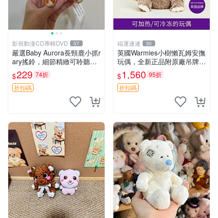
影視動漫CD專輯DVD
福運連連
57
30
嚴選Baby Aurora長頸鹿小抓r
英國Warmies小樹懶瓦姆安撫
ary搖鈴，細節精緻可聆聽清
玩偶，全新正品附原廠吊牌與
脆鈴音 軟萌可愛 定制紀念 金
防塵袋，內藏薰衣草可加熱，
229
1,560
74折
95折
$
$
屬搖鈴 新手媽咪推薦 長頸鹿
適合各個年齡層，冷暖兩用享
抓rary 搖鈴
受抱抱樂趣，不容錯過嚴選好
折扣碼
折扣碼
物 溫暖 冷感