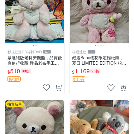
影視動漫CD專輯DVD
福運連連
57
30
嚴選絕版老料安撫熊，品質優
嚴選Sanx櫻花限定輕松熊，
良值得收藏 極品老布手工安
夏日 LIMITED EDITION 粉色
撫搖鈴玩具，適合哄睡寶貝
毛絨熊，背有拉鏈設計，肚內
510
1,169
89折
95折
$
$
超柔老料搖鈴熊，專為孩子設
填充豆袋，精致工藝呈現，狀
計的安心伴護 推薦絕版老布
態如新，適合收藏與送人 櫻
折扣碼
折扣碼
製工藝搖鈴熊，可當作童
花、
拍賣新星