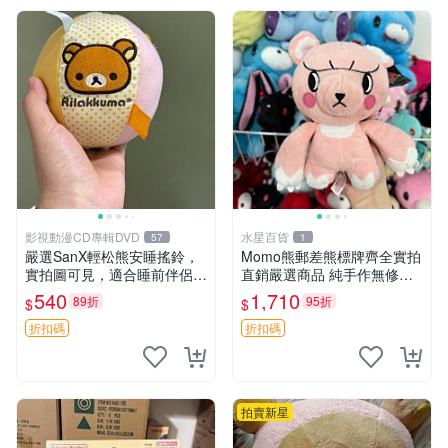
影視動漫CD專輯DVD
水星百貨
57
1
嚴選SanX輕松熊安睡搖鈴，
Momo熊郵差熊標牌齊全實拍
實拍圖可見，適合睡前伴侶，
直銷嚴選商品 純手作無修圖
Picks安撫好物 0325 懸吊 電
可收藏 郵差熊 Momo熊 標牌
540
1,710
89折
95折
$
$
腦
商品
折扣碼
折扣碼
拍賣新星