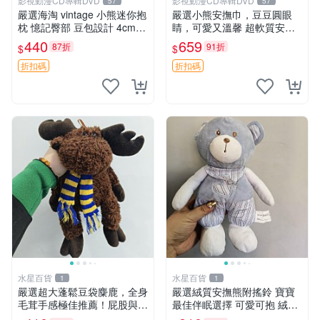
影視動漫CD專輯DVD
影視動漫CD專輯DVD
57
57
嚴選海淘 vintage 小熊迷你抱
嚴選小熊安撫巾，豆豆圓眼
枕 憶記臀部 豆包設計 4cm
睛，可愛又溫馨 超軟質安撫
高 推薦收藏 迷你豆包小熊、
巾，豆豆設計，哄睡好幫手
440
659
87折
91折
$
$
高臀部、豆袋抱枕
約克豆豆眼安撫巾 數碼豆豆
眼
折扣碼
折扣碼
水星百貨
水星百貨
1
1
嚴選超大蓬鬆豆袋麋鹿，全身
嚴選絨質安撫熊附搖鈴 寶寶
毛茸手感極佳推薦！屁股與四
最佳伴眠選擇 可愛可抱 絨毛
肢填充均勻，適合收藏與孩童
玩具 安撫熊 嬰兒用