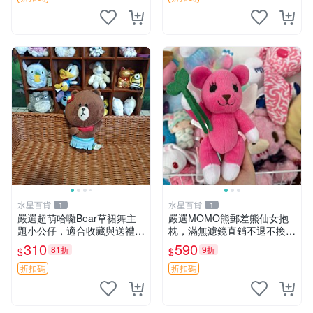
水星百貨
水星百貨
1
1
嚴選超萌哈囉Bear草裙舞主
嚴選MOMO熊郵差熊仙女抱
題小公仔，適合收藏與送禮 1
枕，滿無濾鏡直銷不退不換
00 克 哈囉Bear 草裙舞
經典造型可愛必備 紅薯啵啵
310
590
81折
9折
$
$
間抱枕 抱枕 時尚
折扣碼
折扣碼