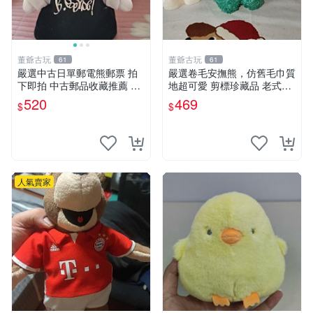
董爺古玩
董爺古玩
61
61
嚴選中古日單郵電熊郵票 拍
嚴選卷毛安撫熊，仿舊毛巾質
下即拍 中古郵品收藏推薦 郵
地超可愛 剪標珍藏品 老式毛
票 郵電熊 日本
巾質地 安撫熊 款式
520
469
$
$
人氣賣家