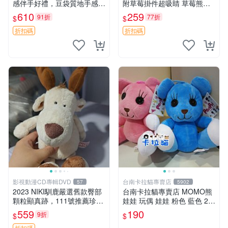
感伴手好禮，豆袋質地手感
附草莓掛件超吸睛 草莓熊手
佳，抱枕小熊 recom 推薦 白
提包 草莓掛件 可愛portunes
610
259
91折
77折
$
$
色豆袋 玩具
e
折扣碼
折扣碼
影視動漫CD專輯DVD
台南卡拉貓專賣店
57
5902
2023 NIKI馴鹿嚴選舊款臀部
台南卡拉貓專賣店 MOMO熊
顆粒顯真跡，111號推薦珍藏
娃娃 玩偶 娃娃 粉色 藍色 2色
品 馴鹿 舊款 尾巴顆粒
分售
559
190
9折
$
$
折扣碼