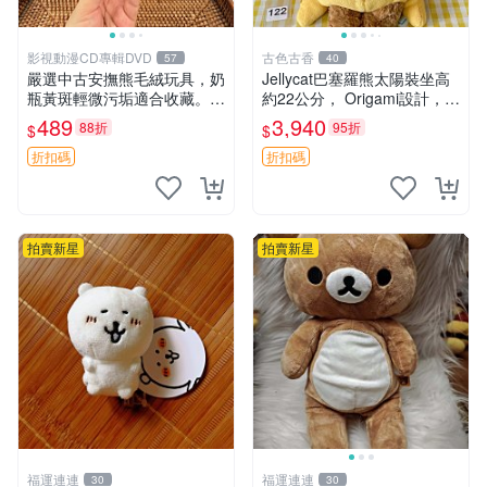
影視動漫CD專輯DVD
古色古香
57
40
嚴選中古安撫熊毛絨玩具，奶
Jellycat巴塞羅熊太陽裝坐高
瓶黃斑輕微污垢適合收藏。默
約22公分， Origami設計，來
認兩日發貨，全國快遞隨機派
自越南。嚴選 Recommendat
489
3,940
88折
95折
$
$
送。 成色如圖可放心購買，
ion！巴塞羅、 Origami熊、J
輕微瑕疵和臟污不影響使用。
elly
折扣碼
折扣碼
安撫熊 中古玩偶 毛
拍賣新星
拍賣新星
福運連連
福運連連
30
30