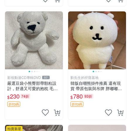
影視動漫CD專輯DVD
劉先生的挖寶基地
57
嚴選豆袋小熊臀部帶顆粒設
韓版自嘲熊掛件推薦 還有現
計，舒適又可愛的抱枕 毛絨
貨 帶原包裝與吊牌 胖嘟嘟超
抱枕、臀部按摩、坐墊
可愛 毛絨手感佳 小熊掛件 自
230
780
74折
93折
$
$
嘲抱枕 小熊抱枕
折扣碼
折扣碼
拍賣新星