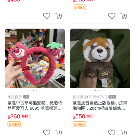
$
$
節
扣 萬用掛件
折扣碼
水星百貨
影視動漫CD專輯DVD
1
57
嚴選中古草莓熊髮箍，微瑕依
嚴選波普自然正版授權小浣熊
然可愛可人 6095 草莓熊頭飾
啪啪圈，20cm橙白臉部條紋
中古髮圈 熊寶 寶寶 娃娃熊髮
清晰，毛絨超萌贈品推薦。
360
550
84折
9折
$
$
箍 中古收藏 玩具髮夾
小浣熊 波普 圈環
折扣碼
折扣碼