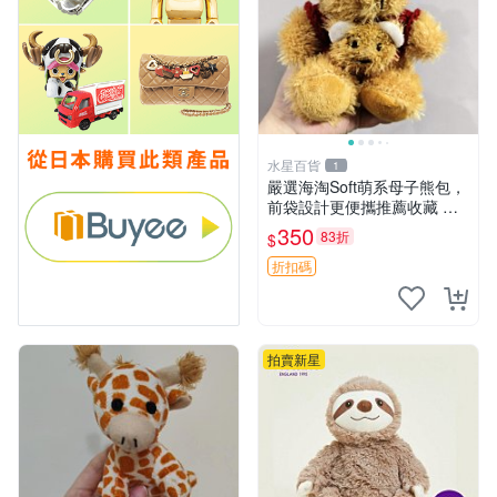
水星百貨
1
嚴選海淘Soft萌系母子熊包，
前袋設計更便攜推薦收藏 母
子熊 軟綿綿 包包
350
83折
$
折扣碼
拍賣新星