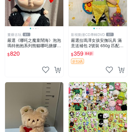
董爺古玩
影視動漫CD專輯DVD
61
57
嚴選《哪吒之魔童鬧海》泡泡
嚴選拉瑪澤女孩安撫玩具 滿
瑪特抱抱系列熊貓哪吒搪膠臉
意送補包 2號裝 650g 匹配嬰
毛絨， STATE：如圖顯示 哪
幼童舒壓好伴侶 女孩專用 安
820
359
84折
$
$
吒 毛絨公仔 泡泡瑪特
心選擇 安撫玩偶 衝包 玩具
折扣碼