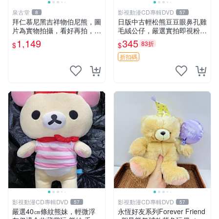
泉古堂
影視動漫CD專輯DVD
8
57
拜仁慕尼黑吉祥物伯尼熊，圖
日版中古輕松熊豆豆眼鼻孔雞
片為實物拍攝，看好再拍，不
毛絨公仔，嚴選實拍即視粉絲
退不換-187978
必買 公仔紙箱氣泡膜精心包
1,149
345
83折
$
$
裝快速發貨 輕松熊 公仔 雞毛
絨
折扣碼
影視動漫CD專輯DVD
影視動漫CD專輯DVD
57
57
嚴選40㎝條紋熊妹，輕微浮
永恆好友系列Forever Friend