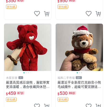
350
950
83折
95折
$
$
箱貼 磁鐵掛件 冰箱飾品
玫瑰卷毛 郵電熊 正品
折扣碼
折扣碼
水星百貨
福和二手市場
1
31
嚴選高質感豆袋熊，蓬鬆厚實
嚴選近乎全新星巴克錄音小熊
更添溫暖，適合收藏與休憩。
毛絨擺件，超級可愛宜贈送掛
前胸填充飽滿，背部亦具優雅
飾 錄音小熊 毛絨擺件 贈品
459
530
87折
89折
$
$
設計。 豆袋熊 保暖 溫柔 蓬
松
折扣碼
折扣碼