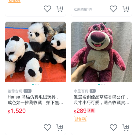
近期銷量1件
董爺古玩
水星百貨
61
1
Hansa 熊貓仿真毛絨玩具，
嚴選名創優品草莓香熊公仔，
成色如一推薦收藏，拍下無疑
尺寸小巧可愛，適合收藏賞玩
心 熊貓 毛絨玩具 收藏
30cm 玩具 公仔 草莓熊
1,520
289
8折
$
$
折扣碼