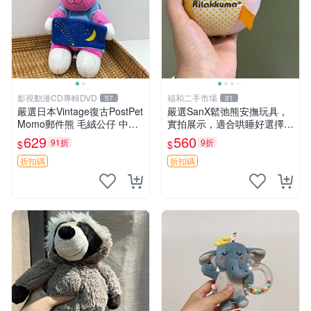
影視動漫CD專輯DVD
福和二手市場
57
31
嚴選日本Vintage復古PostPet
嚴選SanX鬆弛熊安撫玩具，
Momo郵件熊 毛絨公仔 中古
實拍展示，適合哄睡好選擇
玩偶 快遞包到 默認次日達 po
電腦玩具 安撫用品
629
560
91折
9折
$
$
stpet momo 玩具 玩偶
折扣碼
折扣碼