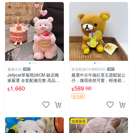
董爺古玩
影視動漫CD專輯DVD
61
57
Jellycat草莓熊28CM 鎮店獨
嚴選中古午後紅茶主題鬆鼠公
家嚴選 全套配備完整 高品質
仔，微瑕依然可愛，輕便易運
收藏好物 紋章 玩具熊 定制熊
送 二手收藏推薦 工廠直營 快
1,660
589
9折
$
$
遞到府 中古 玩偶 公仔
折扣碼
拍賣新星