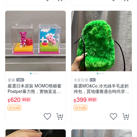
董藏
水星百貨
29
1
嚴選日本原裝 MOMO熊櫥窗
嚴選MO&Co.冷光綠羊毛皮斜
Postpet暴力熊，實物直送新
挎包，質地優雅適合時尚穿搭
臺灣。MOMO熊 暴力熊 熊貓
冷光綠 皮包 斜挎包
620
399
95折
85折
$
$
櫥窗
折扣碼
折扣碼