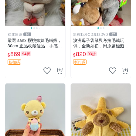
福運連連
影視動漫CD專輯DVD
30
57
嚴選 sanx 櫻桃妹妹毛絨熊，
澳洲母子袋鼠與考拉毛絨玩
30cm 正品收藏佳品，手感極
偶，全新如初，附原廠標籤，
軟，適合贈送與收藏 櫻桃妹
手感極軟，適合贈送親朋好
869
820
94折
93折
$
$
妹、sanx、毛絨熊
友。袋鼠與考拉正版，精緻尺
寸，適合作為收藏或家飾擺
折扣碼
折扣碼
設，增添暖意。 母子、袋
鼠、