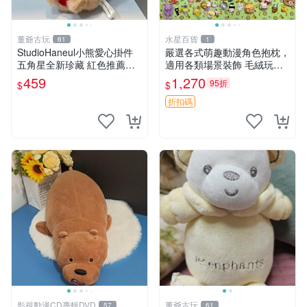
董爺古玩
水星百貨
61
1
StudioHaneul小熊愛心掛件
嚴選各式萌趣動漫角色抱枕，
五角星全新珍藏 紅色推薦收
適用各類場景裝飾 毛絨玩
藏 玩具掛飾 掛件 新品
具、卡通抱枕、趣味玩偶
459
1,270
95折
$
$
折扣碼
影視動漫CD專輯DVD
董爺古玩
57
61