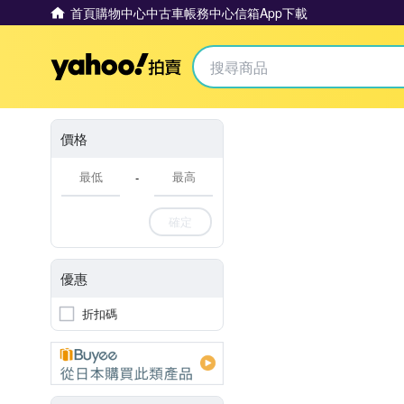
首頁
購物中心
中古車
帳務中心
信箱
App下載
Yahoo拍賣
價格
-
確定
優惠
折扣碼