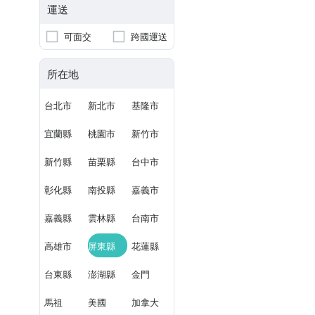
運送
可面交
跨國運送
所在地
台北市
新北市
基隆市
宜蘭縣
桃園市
新竹市
新竹縣
苗栗縣
台中市
彰化縣
南投縣
嘉義市
嘉義縣
雲林縣
台南市
高雄市
屏東縣
花蓮縣
台東縣
澎湖縣
金門
馬祖
美國
加拿大