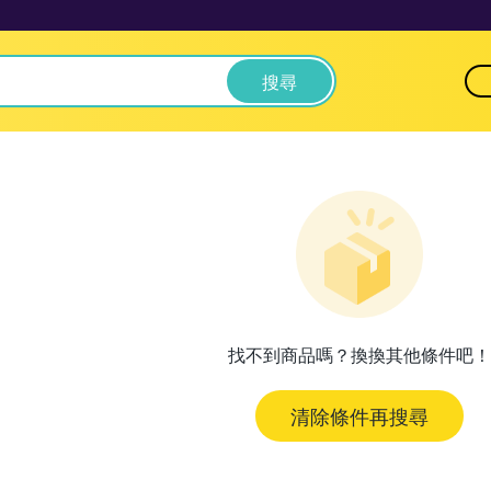
搜尋
找不到商品嗎？換換其他條件吧！
清除條件再搜尋