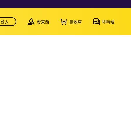
登入
賣東西
購物車
即時通