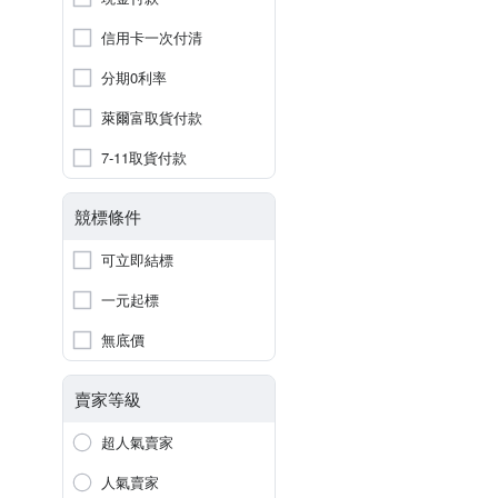
信用卡一次付清
分期0利率
萊爾富取貨付款
7-11取貨付款
競標條件
可立即結標
一元起標
無底價
賣家等級
超人氣賣家
人氣賣家