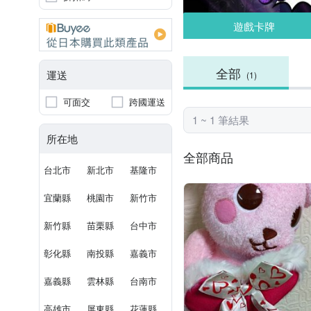
遊戲卡牌
全部
運送
(1)
可面交
跨國運送
1 ~ 1 筆結果
所在地
全部商品
台北市
新北市
基隆市
宜蘭縣
桃園市
新竹市
新竹縣
苗栗縣
台中市
彰化縣
南投縣
嘉義市
嘉義縣
雲林縣
台南市
高雄市
屏東縣
花蓮縣