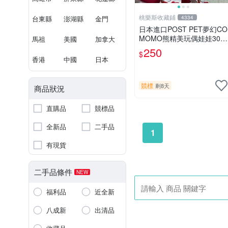
桃樂斯收藏鋪
台東縣
澎湖縣
金門
4334
日本進口POST PET夢幻CO
MOMO熊精美玩偶娃娃30c
馬祖
美國
加拿大
m
250
$
香港
中國
日本
競標
剩8天
商品狀況
直購品
競標品
全新品
二手品
1
有現貨
二手品條件
NEW
福利品
近全新
八成新
出清品