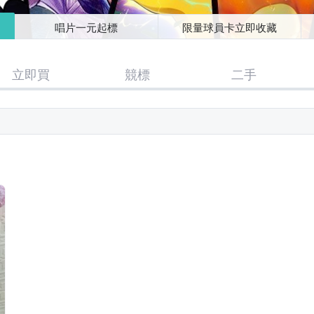
唱片一元起標
限量球員卡立即收藏
立即買
競標
二手