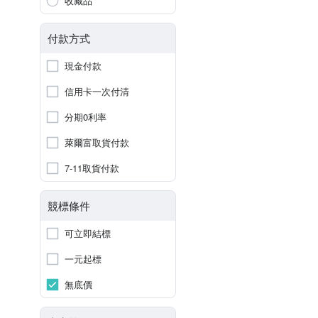
收藏品
付款方式
現金付款
信用卡一次付清
分期0利率
萊爾富取貨付款
7-11取貨付款
競標條件
可立即結標
一元起標
無底價