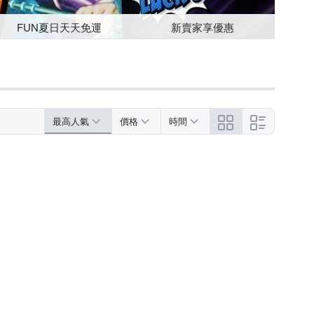
FUN夏日天天免運
新賣家享優惠
最高人氣
價格
時間