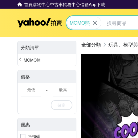
首頁
購物中心
中古車
帳務中心
信箱
App下載
Yahoo拍賣
MOMO熊
玩具、模型與
分類清單
MOMO熊
價格
-
確定
優惠
折扣碼