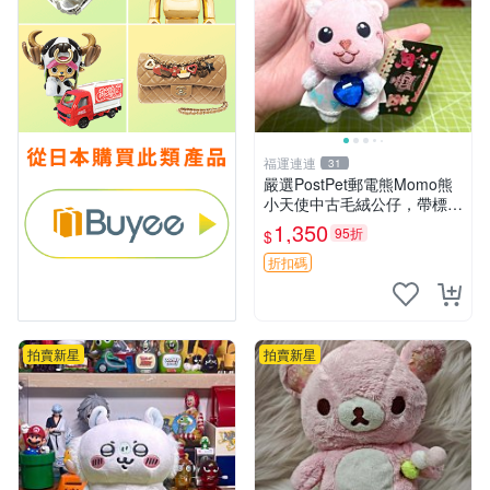
福運連連
31
嚴選PostPet郵電熊Momo熊
小天使中古毛絨公仔，帶標牌
保存完好。絕版稀有少見收藏
1,350
95折
$
品，微瑕可接受，狀態如圖。
所見即所得，毛絨精品嚴選推
折扣碼
薦。 中古收藏
拍賣新星
拍賣新星