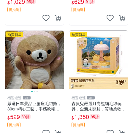
1,029
629
95折
91折
$
$
藏兼送禮，適合女性好友或家
極致軟糯手感，精工細作值得
人，限量釋出。鬆熊、熊玩
典藏，尺寸24cm，收藏佳品
折扣碼
折扣碼
偶、收藏品
贈禮
拍賣新星
拍賣新星
福運連連
福運連連
31
31
嚴選日單景品巨蟹座毛絨熊，
森貝兒嚴選月亮熊貓毛絨玩
30cm精心工藝，手感軟糯推
具，全新未開封，質地柔軟適
薦收藏送人 巨蟹座 毛絨玩具
合收藏 月亮熊貓 毛絨玩具 新
529
1,350
89折
95折
$
$
精緻做工
款 儲倉直銷
折扣碼
折扣碼