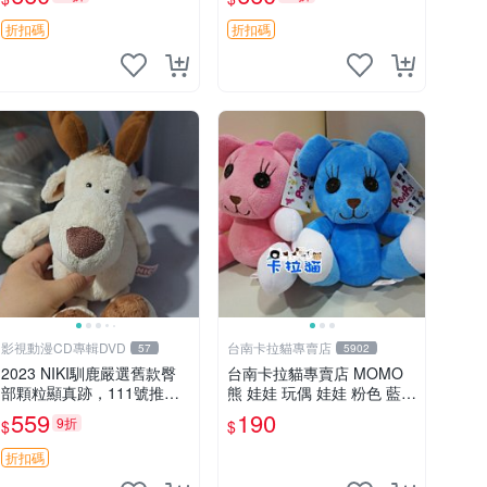
郵電熊 中古玩偶
吊牌收藏。藍鼻子小熊，值
得擁有 玩具 憶熊
折扣碼
折扣碼
影視動漫CD專輯DVD
台南卡拉貓專賣店
57
5902
2023 NIKI馴鹿嚴選舊款臀
台南卡拉貓專賣店 MOMO
部顆粒顯真跡，111號推薦
熊 娃娃 玩偶 娃娃 粉色 藍色
珍藏品 馴鹿 舊款 尾巴顆粒
2色分售
559
190
9折
$
$
折扣碼