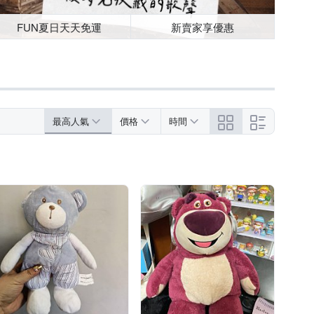
FUN夏日天天免運
新賣家享優惠
最高人氣
價格
時間