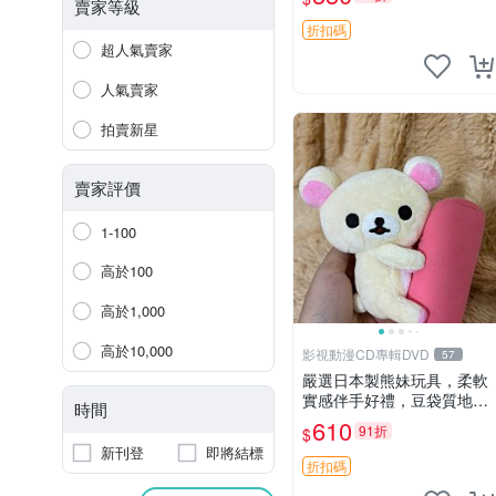
賣家等級
折扣碼
超人氣賣家
人氣賣家
拍賣新星
賣家評價
1-100
高於100
高於1,000
高於10,000
影視動漫CD專輯DVD
57
嚴選日本製熊妹玩具，柔軟
實感伴手好禮，豆袋質地手
時間
感佳，抱枕小熊 recom 推薦
610
91折
$
白色豆袋 玩具
新刊登
即將結標
折扣碼