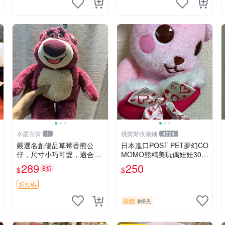
水星百貨
桃樂斯收藏鋪
1
4334
嚴選名創優品草莓香熊公
日本進口POST PET夢幻CO
仔，尺寸小巧可愛，適合收
MOMO熊精美玩偶娃娃30c
藏賞玩 30cm 玩具 公仔 草
m
289
250
8折
$
$
莓熊
折扣碼
競標
剩9天