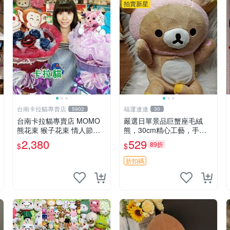
拍賣新星
台南卡拉貓專賣店
福運連連
5902
30
台南卡拉貓專賣店 MOMO
嚴選日單景品巨蟹座毛絨
熊花束 猴子花束 情人節禮
熊，30cm精心工藝，手感
物 二選一 可繡字 可今天寄
軟糯推薦收藏送人 巨蟹座
2,380
529
89折
$
$
明天到
毛絨玩具 精緻做工
折扣碼