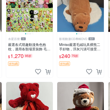
水星百貨
影視動漫CD專輯DVD
1
57
嚴選各式萌趣動漫角色抱
Miniso嚴選毛絨玩具裸熊二
枕，適用各類場景裝飾 毛絨
手好物，浮灰污漬可接受。
玩具、卡通抱枕、趣味玩偶
請詳閱照片再下單，售出不
1,270
240
95折
75折
$
$
退不換。全新品相收藏推
薦。 裸熊 毛絨玩具 收藏
折扣碼
折扣碼