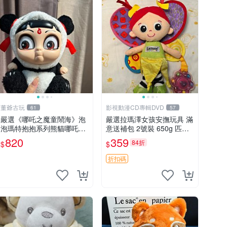
董爺古玩
影視動漫CD專輯DVD
61
57
嚴選《哪吒之魔童鬧海》泡
嚴選拉瑪澤女孩安撫玩具 滿
泡瑪特抱抱系列熊貓哪吒搪
意送補包 2號裝 650g 匹配
膠臉毛絨， STATE：如圖顯
嬰幼童舒壓好伴侶 女孩專用
820
359
84折
$
$
示 哪吒 毛絨公仔 泡泡瑪特
安心選擇 安撫玩偶 衝包 玩
具
折扣碼