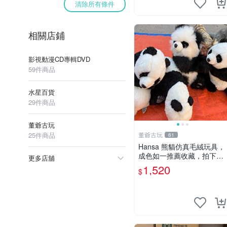
清除所有條件
相關店鋪
影視動漫CD專輯DVD
59件商品
水星百貨
29件商品
董爺古玩
25件商品
董爺古玩
61
Hansa 熊貓仿真毛絨玩具，
成色如一推薦收藏，拍下無
更多店舖
疑心 熊貓 毛絨玩具 收藏
1,520
$