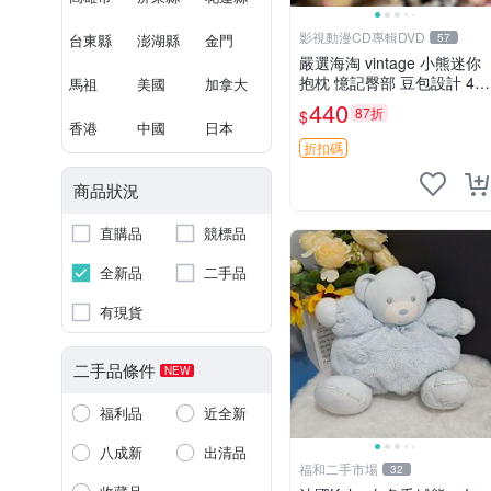
影視動漫CD專輯DVD
台東縣
澎湖縣
金門
57
嚴選海淘 vintage 小熊迷你
抱枕 憶記臀部 豆包設計 4c
馬祖
美國
加拿大
m 高 推薦收藏 迷你豆包小
440
87折
$
熊、高臀部、豆袋抱枕
香港
中國
日本
折扣碼
商品狀況
直購品
競標品
全新品
二手品
有現貨
二手品條件
NEW
福利品
近全新
八成新
出清品
福和二手市場
32