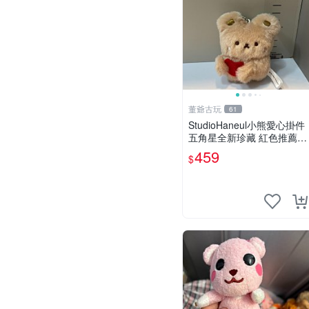
董爺古玩
61
StudioHaneul小熊愛心掛件
五角星全新珍藏 紅色推薦收
藏 玩具掛飾 掛件 新品
459
$