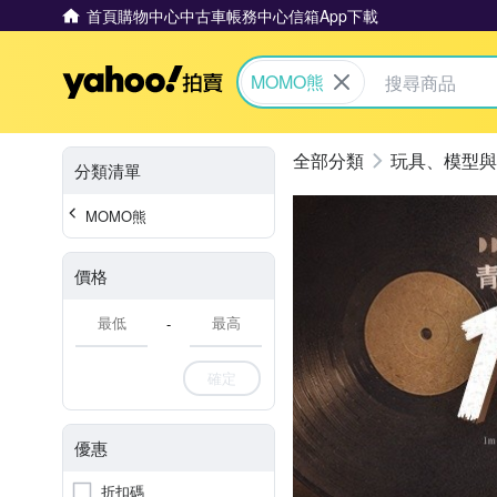
首頁
購物中心
中古車
帳務中心
信箱
App下載
Yahoo拍賣
MOMO熊
玩具、模型與
分類清單
MOMO熊
價格
-
確定
優惠
折扣碼