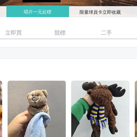
唱片一元起標
限量球員卡立即收藏
立即買
競標
二手