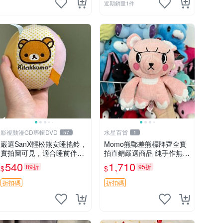
近期銷量1件
影視動漫CD專輯DVD
水星百貨
57
1
嚴選SanX輕松熊安睡搖鈴，
Momo熊郵差熊標牌齊全實
實拍圖可見，適合睡前伴
拍直銷嚴選商品 純手作無修
侶， Picks安撫好物 0325
圖可收藏 郵差熊 Momo熊
540
1,710
89折
95折
$
$
懸吊 電腦
標牌 商品
折扣碼
折扣碼