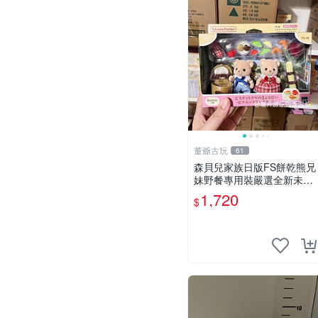
董爺古玩
61
森貝兒家族日版FS餅乾熊兄
妹野餐專用裝嚴選全新未開
封，包含兩組大童款紙盒
1,720
$
裝，適合收藏與分享。 餅乾
熊兄妹、野餐、收藏