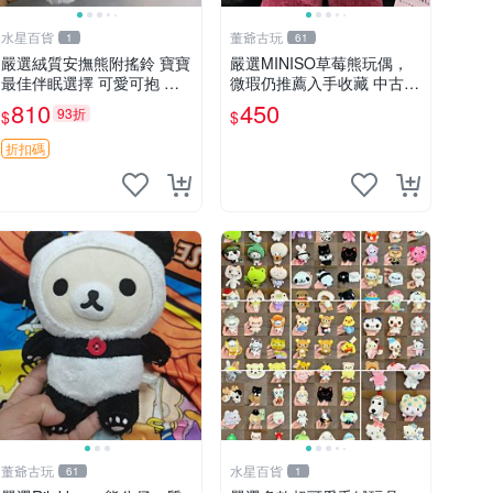
水星百貨
董爺古玩
1
61
嚴選絨質安撫熊附搖鈴 寶寶
嚴選MINISO草莓熊玩偶，
最佳伴眠選擇 可愛可抱 絨
微瑕仍推薦入手收藏 中古 M
毛玩具 安撫熊 嬰兒用
INISO 草莓熊 玩具 收藏
810
450
93折
$
$
折扣碼
董爺古玩
水星百貨
61
1