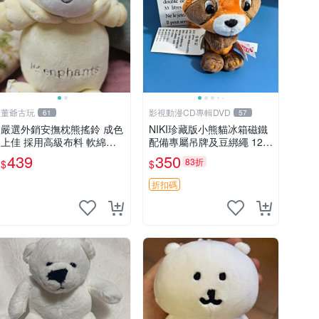
董爺古玩
影視動漫CD專輯DVD
61
57
嚴選外銷安撫枕熊搖鈴 成色
NIKI珍藏版小熊貓冰箱磁鐵
上佳 採用高級布料 軟綿適
配備專屬吊牌及豆綁繩 12c
合收藏 安心選購 安撫枕 熊
m 廢品嚴選 好評推薦 小熊
439
350
83折
$
$
玩具 搖鈴
貓冰箱貼 磁鐵掛件 冰箱飾
品
折扣碼