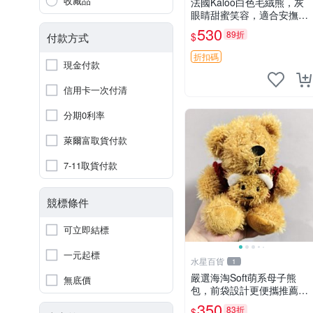
收藏品
法國Kaloo白色毛絨熊，灰
眼睛甜蜜笑容，適合安撫逗
趣可愛，柔軟面料手感佳。
530
89折
$
付款方式
14 白色安撫熊 毛絨玩具 寶
寶逗樂具
折扣碼
現金付款
信用卡一次付清
分期0利率
萊爾富取貨付款
7-11取貨付款
競標條件
可立即結標
一元起標
水星百貨
1
嚴選海淘Soft萌系母子熊
無底價
包，前袋設計更便攜推薦收
藏 母子熊 軟綿綿 包包
350
83折
$