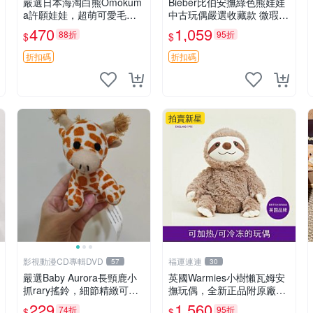
嚴選日本海淘白熊Omokum
Bieber比伯安撫綠色熊娃娃
a許願娃娃，超萌可愛毛絨
中古玩偶嚴選收藏款 微瑕輕
公仔推薦收藏 白熊 Omoku
度使用 Bieber綠熊娃娃 中
470
1,059
88折
95折
$
$
ma 毛絨玩具 偽裝娃娃 玩具
古玩偶 微瑕
擺飾
折扣碼
折扣碼
拍賣新星
影視動漫CD專輯DVD
福運連連
57
30
嚴選Baby Aurora長頸鹿小
英國Warmies小樹懶瓦姆安
抓rary搖鈴，細節精緻可聆
撫玩偶，全新正品附原廠吊
聽清脆鈴音 軟萌可愛 定制
牌與防塵袋，內藏薰衣草可
229
1,560
74折
95折
$
$