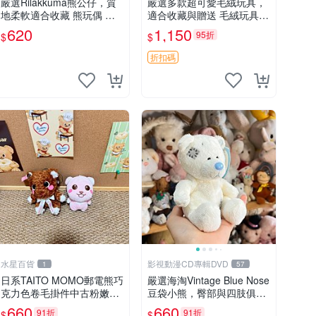
嚴選Rilakkuma熊公仔，質
嚴選多款超可愛毛絨玩具，
地柔軟適合收藏 熊玩偶 柔
適合收藏與贈送 毛絨玩具、
軟 公仔 收藏
抱枕、公仔
620
1,150
95折
$
$
折扣碼
水星百貨
影視動漫CD專輯DVD
1
57
日系TAITO MOMO郵電熊巧
嚴選海淘Vintage Blue Nose
克力色卷毛掛件中古粉嫩玩
豆袋小熊，臀部與四肢俱
偶微瑕推薦 postpet momo
全，坐高11公分，附原盒與
660
660
91折
91折
$
$