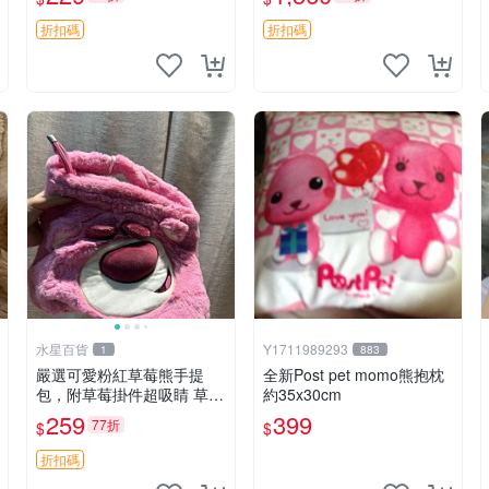
紀念 金屬搖鈴 新手媽咪推
加熱，適合各個年齡層，冷
薦 長頸鹿 抓rary 搖鈴
暖兩用享受抱抱樂趣，不容
折扣碼
折扣碼
錯過嚴選好物 溫暖 冷感
水星百貨
Y1711989293
1
883
嚴選可愛粉紅草莓熊手提
全新Post pet momo熊抱枕
包，附草莓掛件超吸睛 草莓
約35x30cm
熊手提包 草莓掛件 可愛port
259
399
77折
$
$
unese
折扣碼