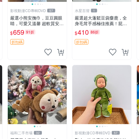
影視動漫CD專輯DVD
水星百貨
57
1
嚴選小熊安撫巾，豆豆圓眼
嚴選超大蓬鬆豆袋麋鹿，全
睛，可愛又溫馨 超軟質安撫
身毛茸手感極佳推薦！屁股
巾，豆豆設計，哄睡好幫手
與四肢填充均勻，適合收藏
659
410
91折
86折
$
$
約克豆豆眼安撫巾 數碼豆豆
與孩童共賞。 麋鹿 豆袋 毛
眼
茸玩具
折扣碼
折扣碼
福和二手市場
影視動漫CD專輯DVD
32
57