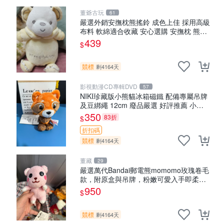
董爺古玩
61
嚴選外銷安撫枕熊搖鈴 成色上佳 採用高級
布料 軟綿適合收藏 安心選購 安撫枕 熊玩
具 搖鈴
439
$
競標
剩4164天
影視動漫CD專輯DVD
57
NIKI珍藏版小熊貓冰箱磁鐵 配備專屬吊牌
及豆綁繩 12cm 廢品嚴選 好評推薦 小熊
貓冰箱貼 磁鐵掛件 冰箱飾品
350
83折
$
折扣碼
競標
剩4164天
董藏
29
嚴選萬代Bandai郵電熊momomo玫瑰卷毛
款，附原盒與吊牌，粉嫩可愛入手即柔軟
～ 玫瑰卷毛 郵電熊 正品
950
$
競標
剩4164天