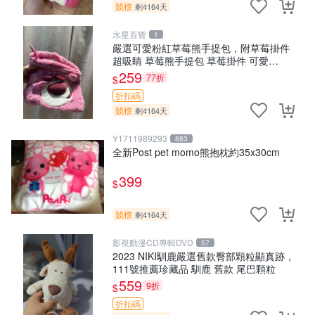
競標
剩4164天
水星百貨
1
嚴選可愛粉紅草莓熊手提包，附草莓掛件
超吸睛 草莓熊手提包 草莓掛件 可愛
portunese
259
77折
$
折扣碼
競標
剩4164天
Y1711989293
883
全新Post pet momo熊抱枕約35x30cm
399
$
競標
剩4164天
影視動漫CD專輯DVD
57
2023 NIKI馴鹿嚴選舊款臀部顆粒顯真跡，
111號推薦珍藏品 馴鹿 舊款 尾巴顆粒
559
9折
$
折扣碼