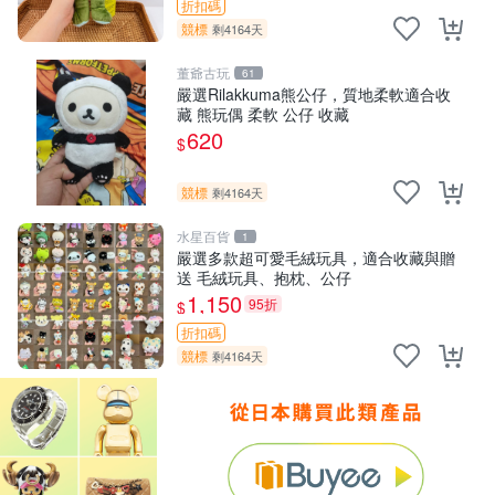
折扣碼
競標
剩4164天
董爺古玩
61
嚴選Rilakkuma熊公仔，質地柔軟適合收
藏 熊玩偶 柔軟 公仔 收藏
620
$
競標
剩4164天
水星百貨
1
嚴選多款超可愛毛絨玩具，適合收藏與贈
送 毛絨玩具、抱枕、公仔
1,150
95折
$
折扣碼
競標
剩4164天