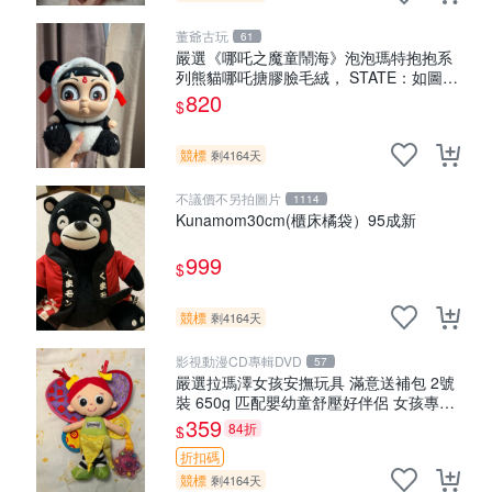
董爺古玩
61
嚴選《哪吒之魔童鬧海》泡泡瑪特抱抱系
列熊貓哪吒搪膠臉毛絨， STATE：如圖顯
示 哪吒 毛絨公仔 泡泡瑪特
820
$
競標
剩4164天
不議價不另拍圖片
1114
Kunamom30cm(櫃床橘袋）95成新
999
$
競標
剩4164天
影視動漫CD專輯DVD
57
嚴選拉瑪澤女孩安撫玩具 滿意送補包 2號
裝 650g 匹配嬰幼童舒壓好伴侶 女孩專用
安心選擇 安撫玩偶 衝包 玩具
359
84折
$
折扣碼
競標
剩4164天