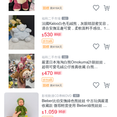
競標
剩4164天
福和二手市場
32
法國Kaloo白色毛絨熊，灰眼睛甜蜜笑容，
適合安撫逗趣可愛，柔軟面料手感佳。14
白色安撫熊 毛絨玩具 寶寶逗樂具
530
89折
$
折扣碼
競標
剩4164天
福和二手市場
32
嚴選日本海淘白熊Omokuma許願娃娃，
超萌可愛毛絨公仔推薦收藏 白熊
Omokuma 毛絨玩具 偽裝娃娃 玩具擺飾
470
88折
$
折扣碼
競標
剩4164天
影視動漫CD專輯DVD
57
Bieber比伯安撫綠色熊娃娃 中古玩偶嚴選
收藏款 微瑕輕度使用 Bieber綠熊娃娃 中
古玩偶 微瑕
1,059
95折
$