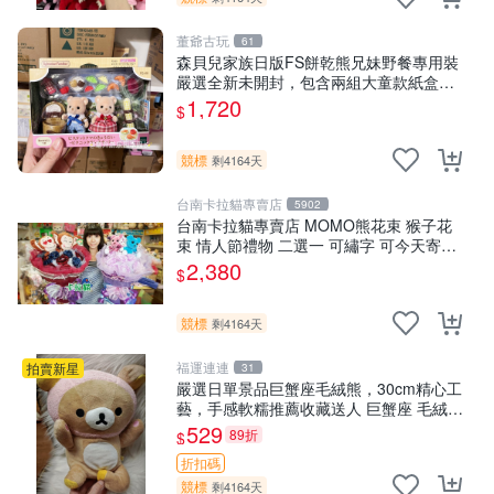
董爺古玩
61
森貝兒家族日版FS餅乾熊兄妹野餐專用裝
嚴選全新未開封，包含兩組大童款紙盒
裝，適合收藏與分享。 餅乾熊兄妹、野
1,720
$
餐、收藏
競標
剩4164天
台南卡拉貓專賣店
5902
台南卡拉貓專賣店 MOMO熊花束 猴子花
束 情人節禮物 二選一 可繡字 可今天寄明
天到
2,380
$
競標
剩4164天
福運連連
拍賣新星
31
嚴選日單景品巨蟹座毛絨熊，30cm精心工
藝，手感軟糯推薦收藏送人 巨蟹座 毛絨玩
具 精緻做工
529
89折
$
折扣碼
競標
剩4164天