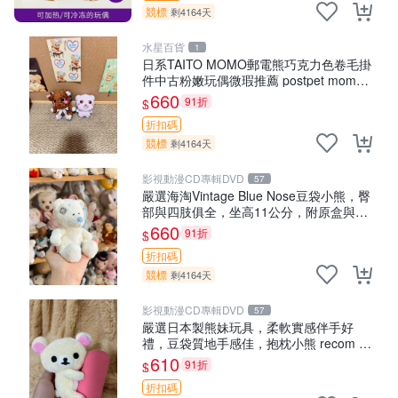
競標
剩4164天
水星百貨
1
日系TAITO MOMO郵電熊巧克力色卷毛掛
件中古粉嫩玩偶微瑕推薦 postpet momo
郵電熊 中古玩偶
660
91折
$
折扣碼
競標
剩4164天
影視動漫CD專輯DVD
57
嚴選海淘Vintage Blue Nose豆袋小熊，臀
部與四肢俱全，坐高11公分，附原盒與吊
牌收藏。藍鼻子小熊，值得擁有 玩具 憶熊
660
91折
$
折扣碼
競標
剩4164天
影視動漫CD專輯DVD
57
嚴選日本製熊妹玩具，柔軟實感伴手好
禮，豆袋質地手感佳，抱枕小熊 recom 推
薦 白色豆袋 玩具
610
91折
$
折扣碼