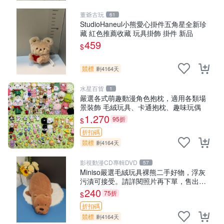
董爺古玩
61
StudioHaneul小熊愛心掛件五角星全新珍
藏 紅色推薦收藏 玩具掛飾 掛件 新品
459
$
競標
剩4164天
水星百貨
1
嚴選各式萌趣動漫角色抱枕，適用各類場
景裝飾 毛絨玩具、卡通抱枕、趣味玩偶
1,270
95折
$
折扣碼
競標
剩4164天
影視動漫CD專輯DVD
57
Miniso嚴選毛絨玩具裸熊二手好物，浮灰
污漬可接受。請詳閱照片再下單，售出不
退不換。全新品相收藏推薦。 裸熊 毛絨玩
240
75折
$
具 收藏
折扣碼
競標
剩4164天