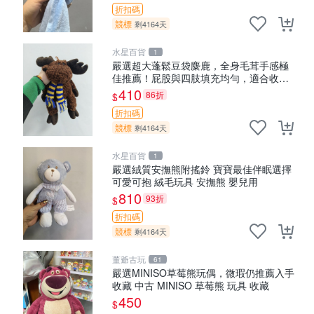
折扣碼
競標
剩4164天
水星百貨
1
嚴選超大蓬鬆豆袋麋鹿，全身毛茸手感極
佳推薦！屁股與四肢填充均勻，適合收藏
與孩童共賞。 麋鹿 豆袋 毛茸玩具
410
86折
$
折扣碼
競標
剩4164天
水星百貨
1
嚴選絨質安撫熊附搖鈴 寶寶最佳伴眠選擇
可愛可抱 絨毛玩具 安撫熊 嬰兒用
810
93折
$
折扣碼
競標
剩4164天
董爺古玩
61
嚴選MINISO草莓熊玩偶，微瑕仍推薦入手
收藏 中古 MINISO 草莓熊 玩具 收藏
450
$