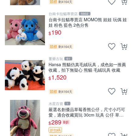
競標
剩4164天
台南卡拉貓專賣店
5902
台南卡拉貓專賣店 MOMO熊 娃娃 玩偶 娃
娃 粉色 藍色 2色分售
190
$
競標
剩4164天
董爺古玩
61
Hansa 熊貓仿真毛絨玩具，成色如一推薦
收藏，拍下無疑心 熊貓 毛絨玩具 收藏
1,520
$
競標
剩4164天
水星百貨
1
嚴選名創優品草莓香熊公仔，尺寸小巧可
愛，適合收藏賞玩 30cm 玩具 公仔 草莓
熊
289
8折
$
折扣碼