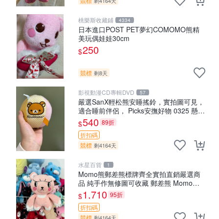
競標
剩4164天
桃樂斯收藏鋪
4334
日本進口POST PET夢幻COMOMO熊精
美玩偶娃娃30cm
250
$
競標
剩8天
影視動漫CD專輯DVD
57
嚴選SanX輕松熊安睡搖鈴，實拍圖可見，
適合睡前伴侶， Picks安撫好物 0325 懸吊
電腦
540
89折
$
折扣碼
競標
剩4164天
水星百貨
1
Momo熊郵差熊標牌齊全實拍直銷嚴選商
品 純手作無修圖可收藏 郵差熊 Momo熊
標牌 商品
1,710
95折
$
折扣碼
競標
剩4164天