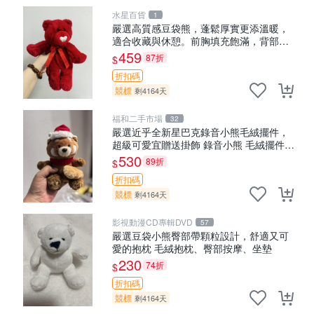
水星百貨
1
嚴選高質感豆袋熊，蓬鬆厚實更添溫暖，
適合收藏與休憩。前胸填充飽滿，背部亦
具優雅設計。 豆袋熊 保暖 溫柔 蓬松
459
87折
$
折扣碼
競標
剩4164天
福和二手市場
32
嚴選近乎全新星巴克錄音小熊毛絨擺件，
超級可愛宜贈送掛飾 錄音小熊 毛絨擺件
贈品
530
89折
$
折扣碼
競標
剩4164天
影視動漫CD專輯DVD
57
嚴選豆袋小熊臀部帶顆粒設計，舒適又可
愛的抱枕 毛絨抱枕、臀部按摩、坐墊
230
74折
$
折扣碼
競標
剩4164天