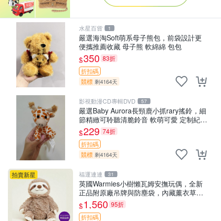
水星百貨
1
嚴選海淘Soft萌系母子熊包，前袋設計更
便攜推薦收藏 母子熊 軟綿綿 包包
350
83折
$
折扣碼
競標
剩4164天
影視動漫CD專輯DVD
57
嚴選Baby Aurora長頸鹿小抓rary搖鈴，細
節精緻可聆聽清脆鈴音 軟萌可愛 定制紀念
金屬搖鈴 新手媽咪推薦 長頸鹿 抓rary 搖
229
74折
$
鈴
折扣碼
競標
剩4164天
福運連連
拍賣新星
31
英國Warmies小樹懶瓦姆安撫玩偶，全新
正品附原廠吊牌與防塵袋，內藏薰衣草可
加熱，適合各個年齡層，冷暖兩用享受抱
1,560
95折
$
抱樂趣，不容錯過嚴選好物 溫暖 冷感
折扣碼