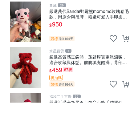
董藏
29
嚴選萬代Bandai郵電熊momomo玫瑰卷毛
款，附原盒與吊牌，粉嫩可愛入手即柔軟
～ 玫瑰卷毛 郵電熊 正品
950
$
競標
剩4164天
水星百貨
1
嚴選高質感豆袋熊，蓬鬆厚實更添溫暖，
適合收藏與休憩。前胸填充飽滿，背部亦
具優雅設計。 豆袋熊 保暖 溫柔 蓬松
459
87折
$
折扣碼
競標
剩4164天
福和二手市場
32
嚴選近乎全新星巴克錄音小熊毛絨擺件，
超級可愛宜贈送掛飾 錄音小熊 毛絨擺件
贈品
530
89折
$
折扣碼
競標
剩4164天