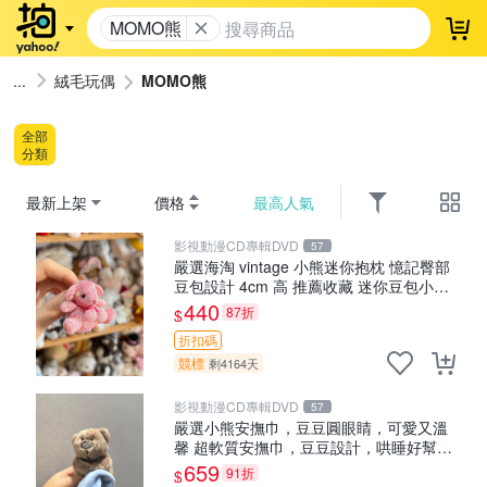
MOMO熊
登
絨毛玩偶
MOMO熊
全部
分類
最新上架
價格
最高人氣
影視動漫CD專輯DVD
57
嚴選海淘 vintage 小熊迷你抱枕 憶記臀部
豆包設計 4cm 高 推薦收藏 迷你豆包小
熊、高臀部、豆袋抱枕
440
87折
$
折扣碼
競標
剩4164天
影視動漫CD專輯DVD
57
嚴選小熊安撫巾，豆豆圓眼睛，可愛又溫
馨 超軟質安撫巾，豆豆設計，哄睡好幫手
約克豆豆眼安撫巾 數碼豆豆眼
659
91折
$