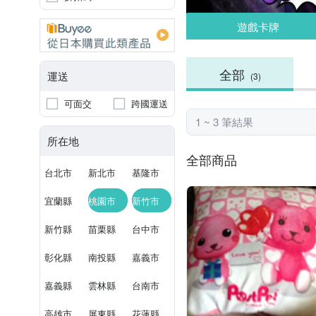
遊戲卡牌
全部
運送
(3)
可面交
跨國運送
1 ~ 3 筆結果
所在地
全部商品
台北市
新北市
基隆市
宜蘭縣
桃園市
新竹市
新竹縣
苗栗縣
台中市
彰化縣
南投縣
嘉義市
嘉義縣
雲林縣
台南市
高雄市
屏東縣
花蓮縣