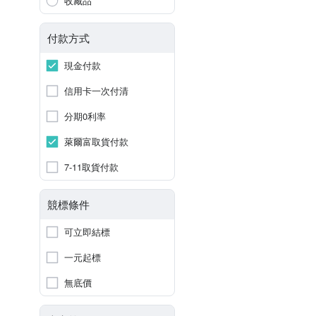
收藏品
付款方式
現金付款
信用卡一次付清
分期0利率
萊爾富取貨付款
7-11取貨付款
競標條件
可立即結標
一元起標
無底價