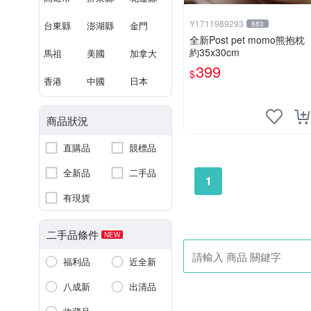
Y1711989293
台東縣
澎湖縣
金門
883
全新Post pet momo熊抱枕
約35x30cm
馬祖
美國
加拿大
399
$
香港
中國
日本
商品狀況
直購品
競標品
全新品
二手品
1
有現貨
二手品條件
NEW
福利品
近全新
八成新
出清品