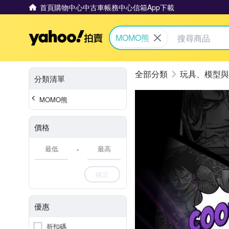
首頁
購物中心
中古車
帳務中心
信箱
App下載
Yahoo拍賣
MOMO熊
玩具、模型與
分類清單
MOMO熊
價格
-
確定
優惠
折扣碼