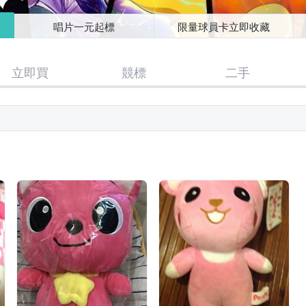
唱片一元起標
限量球員卡立即收藏
立即買
競標
二手