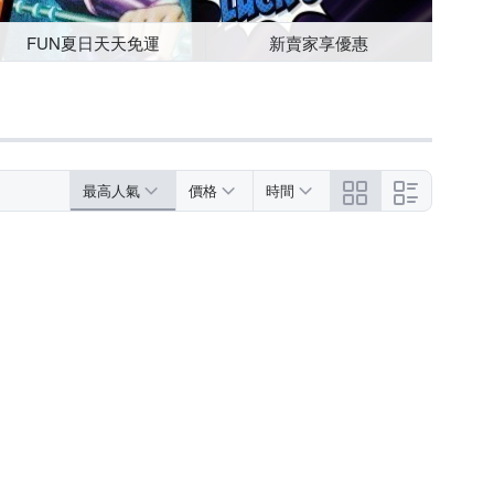
FUN夏日天天免運
新賣家享優惠
最高人氣
價格
時間